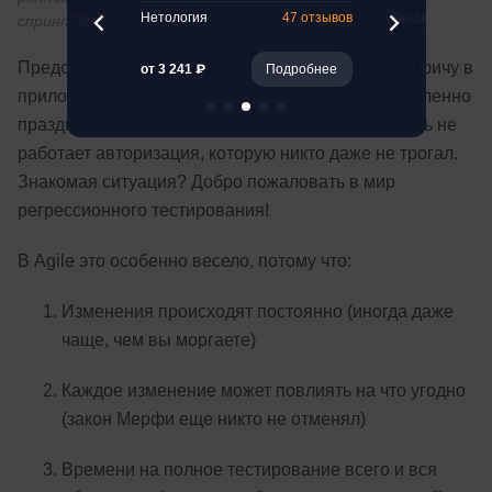
21 отзыв
Нетология
47 отзывов
Академия Эдюс
спринта
Представьте себе: вы добавляете новую крутую фичу в
Подробнее
от 3 241 ₽
Подробнее
от 4 591 ₽
приложение, всё работает идеально, вы уже мысленно
празднуете победу... И тут оказывается, что теперь не
работает авторизация, которую никто даже не трогал.
Знакомая ситуация? Добро пожаловать в мир
регрессионного тестирования!
В Agile это особенно весело, потому что:
Изменения происходят постоянно (иногда даже
чаще, чем вы моргаете)
Каждое изменение может повлиять на что угодно
(закон Мерфи еще никто не отменял)
Времени на полное тестирование всего и вся