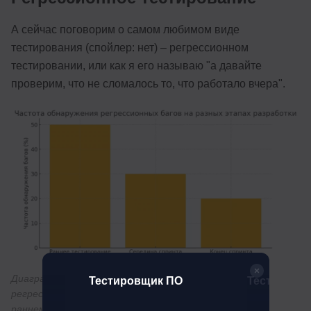
А сейчас поговорим о самом любимом виде
тестирования (спойлер: нет) – регрессионном
тестировании, или как я его называю "а давайте
проверим, что не сломалось то, что работало вчера".
Диаграмма отображает частоту обнаружения
к
Тестировщик ПО
Тестировщ
игр
регрессионных багов на разных этапах разработки: в
раннем тестировании, середине спринта и в конце