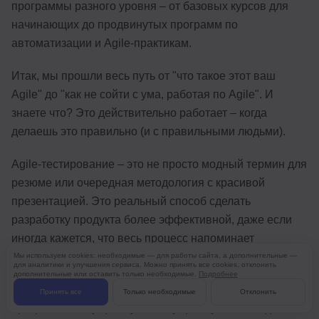
программы разного уровня – от базовых курсов для
начинающих до продвинутых программ по
автоматизации и Agile-практикам.
Итак, мы прошли весь путь от "что такое этот ваш
Agile" до "как не сойти с ума, работая по Agile". И
знаете что? Это действительно работает – когда
делаешь это правильно (и с правильными людьми).
Agile-тестирование – это не просто модный термин для
резюме или очередная методология с красивой
презентацией. Это реальный способ сделать
разработку продукта более эффективной, даже если
иногда кажется, что весь процесс напоминает
контролируемый хаос (спойлер: так и есть).
Мы используем cookies: необходимые — для работы сайта, а дополнительные —
для аналитики и улучшения сервиса. Можно принять все cookies, отклонить
дополнительные или оставить только необходимые.
Подробнее
В конце концов, главное помнить: идеальных
Принять все
Только необходимые
Отклонить
процессов не существует, но существуют команды,