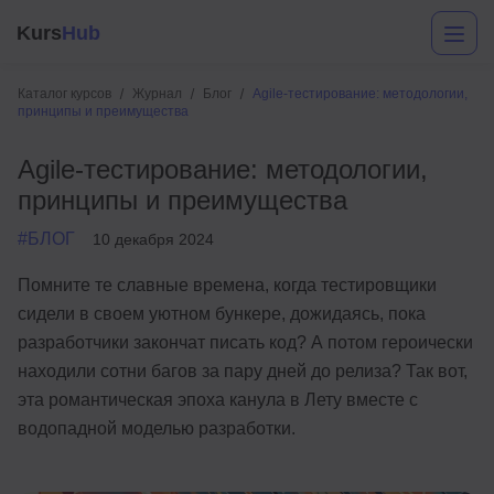
Kurs
Hub
Каталог курсов
Журнал
Блог
Agile-тестирование: методологии,
принципы и преимущества
Agile-тестирование: методологии,
принципы и преимущества
#БЛОГ
10 декабря 2024
Помните те славные времена, когда тестировщики
Разработка
сидели в своем уютном бункере, дожидаясь, пока
разработчики закончат писать код? А потом героически
Маркетинг
находили сотни багов за пару дней до релиза? Так вот,
Дизайн
эта романтическая эпоха канула в Лету вместе с
водопадной моделью разработки.
Аналитика
Менеджмент