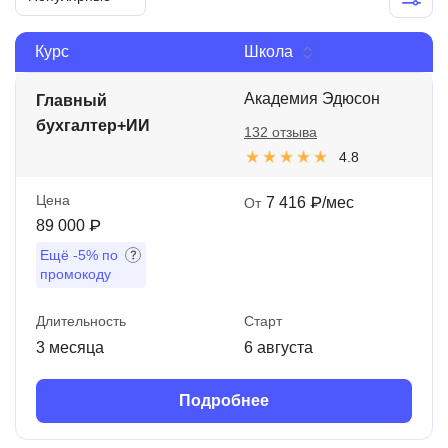
Иностранные языки
Курс
Школа
Soft Skills
Академия Эдюсон
Главный
ДПО
бухгалтер+ИИ
132 отзыва
Детям
4.8
Акции и промокоды
Цена
7 416 ₽/мес
От
Рейтинг онлайн-школ
89 000 ₽
Ещё
-5%
по
промокоду
Длительность
Старт
3 месяца
6 августа
Подробнее