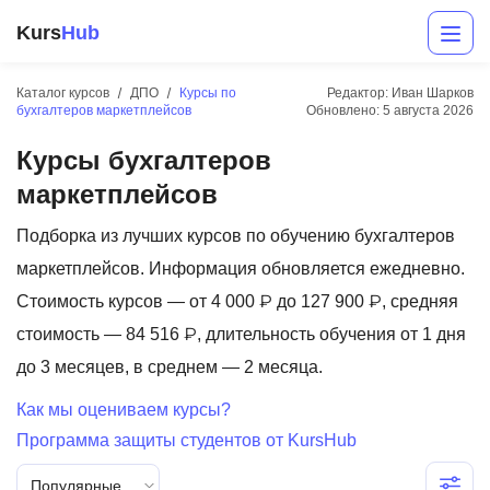
Kurs
Hub
Каталог курсов
ДПО
Курсы по
Редактор: Иван Шарков
бухгалтеров маркетплейсов
Обновлено:
5 августа 2026
Курсы бухгалтеров
маркетплейсов
Подборка из лучших курсов по обучению бухгалтеров
маркетплейсов. Информация обновляется ежедневно.
Разработка
Стоимость курсов — от 4 000 ₽ до 127 900 ₽, средняя
стоимость — 84 516 ₽, длительность обучения от 1 дня
Маркетинг
до 3 месяцев, в среднем — 2 месяца.
Дизайн
Как мы оцениваем курсы?
Аналитика
Программа защиты студентов от KursHub
Менеджмент
Популярные