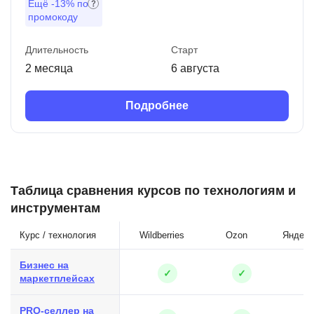
Ещё
-13%
по
промокоду
Длительность
Старт
2 месяца
6 августа
Подробнее
Таблица сравнения курсов по технологиям и
инструментам
Курс / технология
Wildberries
Ozon
Яндекс
Бизнес на
✓
✓
маркетплейсах
PRO-селлер на