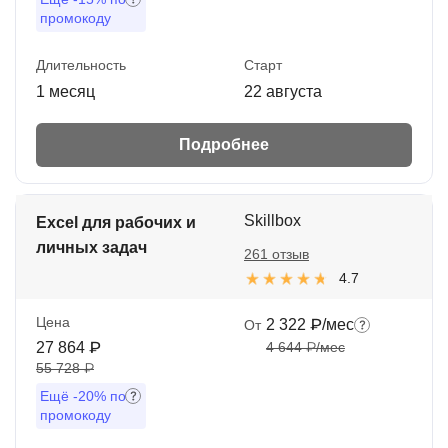
промокоду
Длительность
Старт
1 месяц
22 августа
Подробнее
Skillbox
Excel для рабочих и
личных задач
261 отзыв
4.7
Цена
2 322 ₽/мес
От
27 864 ₽
4 644 ₽/мес
55 728 ₽
Ещё
-20%
по
промокоду