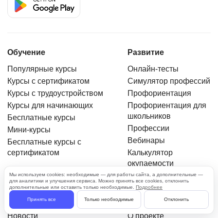
Обучение
Развитие
Популярные курсы
Онлайн-тесты
Курсы с сертификатом
Симулятор профессий
Курсы с трудоустройством
Профориентация
Курсы для начинающих
Профориентация для
школьников
Бесплатные курсы
Профессии
Мини-курсы
Вебинары
Бесплатные курсы с
сертификатом
Калькулятор
окупаемости
Личный кабинет
Мы используем cookies: необходимые — для работы сайта, а дополнительные —
для аналитики и улучшения сервиса. Можно принять все cookies, отклонить
дополнительные или оставить только необходимые.
Подробнее
Информация
О нас
Принять все
Только необходимые
Отклонить
Новости
О проекте