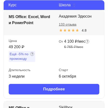
Курс
Школа
Иностранные языки
Soft Skills
Академия Эдюсон
MS Office: Excel, Word
и PowerPoint
133 отзыва
ДПО
4.8
Детям
Цена
4 100 ₽/мес
От
Акции и промокоды
49 200 ₽
6 765 ₽/мес
Ещё
-5%
по
Рейтинг онлайн-школ
промокоду
Длительность
Старт
3 недели
6 октября
Подробнее
Skillbox
MS Office и