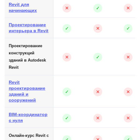
Revit для
✕
✓
✕
начинающих
Проектирование
✓
✕
✓
интерьера в Revit
Проектирование
конструкций
✕
✓
✕
зданий в Autodesk
Revit
Revit
проектирование
✓
✕
✕
зданий и
сооружений
BIM-координатор
✓
✕
✕
с нуля
Онлайн-курс Revit с
✓
✕
✓