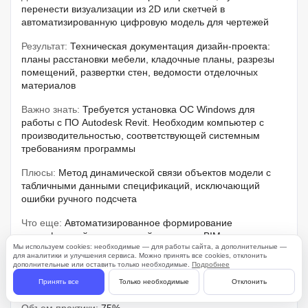
перенести визуализации из 2D или скетчей в
автоматизированную цифровую модель для чертежей
Результат:
Техническая документация дизайн-проекта:
планы расстановки мебели, кладочные планы, разрезы
помещений, развертки стен, ведомости отделочных
материалов
Важно знать:
Требуется установка ОС Windows для
работы с ПО Autodesk Revit. Необходим компьютер с
производительностью, соответствующей системным
требованиям программы
Плюсы:
Метод динамической связи объектов модели с
табличными данными спецификаций, исключающий
ошибки ручного подсчета
Что еще:
Автоматизированное формирование
спецификаций и ведомостей на основе BIM-элементов
Мы используем cookies: необходимые — для работы сайта, а дополнительные —
для аналитики и улучшения сервиса. Можно принять все cookies, отклонить
Формат:
Видеоуроки в записи.
дополнительные или оставить только необходимые.
Подробнее
Принять все
Только необходимые
Отклонить
Занятий:
36 уроков