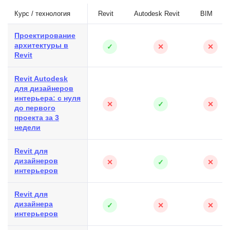
Курс / технология
Revit
Autodesk Revit
BIM
Проектирование
архитектуры в
✓
✕
✕
Revit
Revit Autodesk
для дизайнеров
интерьера: с нуля
✕
✓
✕
до первого
проекта за 3
недели
Revit для
дизайнеров
✕
✓
✕
интерьеров
Revit для
дизайнера
✓
✕
✕
интерьеров