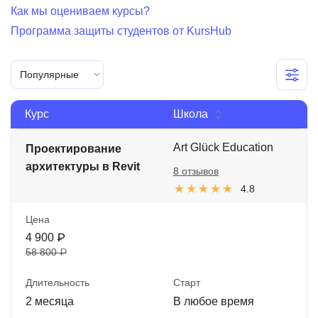
Как мы оцениваем курсы?
Иностранные языки
Программа защиты студентов от KursHub
Soft Skills
ДПО
Популярные
Детям
Курс
Школа
Акции и промокоды
Art Glück Education
Проектирование
Рейтинг онлайн-школ
архитектуры в Revit
8 отзывов
4.8
Цена
4 900 ₽
58 800 ₽
Длительность
Старт
2 месяца
В любое время