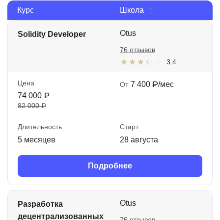
Курс
Школа
Иностранные языки
Soft Skills
Otus
Solidity Developer
76 отзывов
ДПО
3.4
Детям
Цена
7 400 ₽/мес
От
Акции и промокоды
74 000 ₽
82 000 ₽
Рейтинг онлайн-школ
Длительность
Старт
5 месяцев
28 августа
Подробнее
Otus
Разработка
децентрализованных
76 отзывов