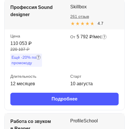
Skillbox
Профессия Sound
designer
261 отзыв
4.7
Цена
5 792 ₽/мес
От
110 053 ₽
220 107 ₽
Ещё
-20%
по
промокоду
Длительность
Старт
12 месяцев
10 августа
Подробнее
ProfileSchool
Работа со звуком
в Reaper