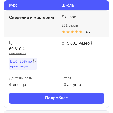
Курс
Школа
Иностранные языки
Soft Skills
Skillbox
Сведение и мастеринг
261 отзыв
ДПО
4.7
Детям
Цена
5 801 ₽/мес
От
Акции и промокоды
69 610 ₽
139 220 ₽
Рейтинг онлайн-школ
Ещё
-20%
по
промокоду
Длительность
Старт
4 месяца
10 августа
Подробнее