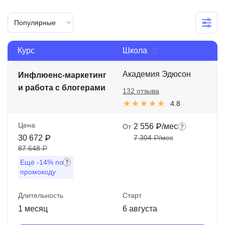
Иностранные языки
Популярные
Soft Skills
Курс
Школа
ДПО
Детям
Академия Эдюсон
Инфлюенс-маркетинг
и работа с блогерами
132 отзыва
Акции и промокоды
4.8
Рейтинг онлайн-школ
Цена
2 556 ₽/мес
От
30 672 ₽
7 304 ₽/мес
87 648 ₽
Ещё
-14%
по
промокоду
Длительность
Старт
1 месяц
6 августа