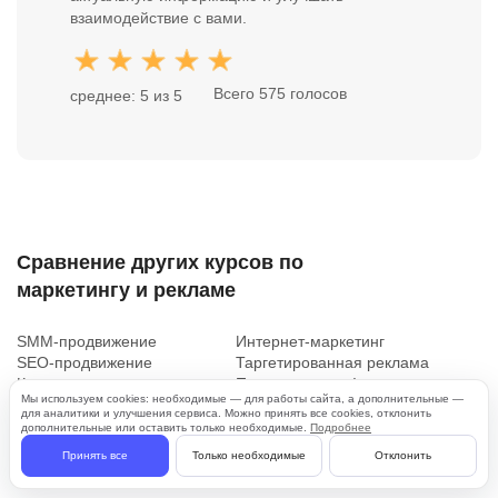
взаимодействие с вами.
Всего 575 голосов
среднее: 5 из 5
Сравнение других курсов по
маркетингу и рекламе
SMM-продвижение
Интернет-маркетинг
SEO-продвижение
Таргетированная реклама
Контекстная реклама
Продвижение в Instagram
Мы используем cookies: необходимые — для работы сайта, а дополнительные —
для аналитики и улучшения сервиса. Можно принять все cookies, отклонить
Показать все
дополнительные или оставить только необходимые.
Подробнее
Принять все
Только необходимые
Отклонить