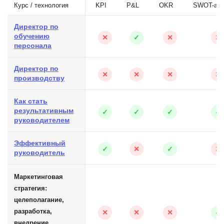
Курс / технология
KPI
P&L
OKR
SWOT-ана
Директор по
обучению
✕
✓
✕
✕
персонала
Директор по
✕
✕
✕
✕
производству
Как стать
результативным
✓
✓
✓
✓
руководителем
Эффективный
✓
✕
✓
✕
руководитель
Маркетинговая
стратегия:
целеполагание,
разработка,
✕
✕
✕
✓
внедрение.