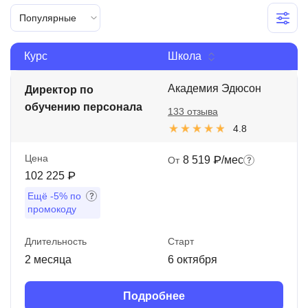
Иностранные языки
Популярные
Soft Skills
Курс
Школа
ДПО
Академия Эдюсон
Директор по
Детям
обучению персонала
133 отзыва
Акции и промокоды
4.8
Рейтинг онлайн-школ
Цена
8 519 ₽/мес
От
102 225 ₽
Ещё
-5%
по
промокоду
Длительность
Старт
2 месяца
6 октября
Подробнее