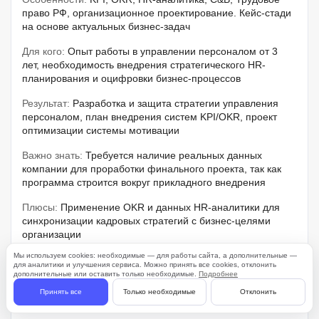
право РФ, организационное проектирование. Кейс-стади
на основе актуальных бизнес-задач
Для кого:
Опыт работы в управлении персоналом от 3
лет, необходимость внедрения стратегического HR-
планирования и оцифровки бизнес-процессов
Результат:
Разработка и защита стратегии управления
персоналом, план внедрения систем KPI/OKR, проект
оптимизации системы мотивации
Важно знать:
Требуется наличие реальных данных
компании для проработки финального проекта, так как
программа строится вокруг прикладного внедрения
Плюсы:
Применение OKR и данных HR-аналитики для
синхронизации кадровых стратегий с бизнес-целями
организации
Мы используем cookies: необходимые — для работы сайта, а дополнительные —
Что еще:
Масштабирование HR-функций под запросы
для аналитики и улучшения сервиса. Можно принять все cookies, отклонить
бизнес-стратегии компании
дополнительные или оставить только необходимые.
Подробнее
Принять все
Только необходимые
Отклонить
Формат:
Лекции онлайн, видеоуроки в записи.