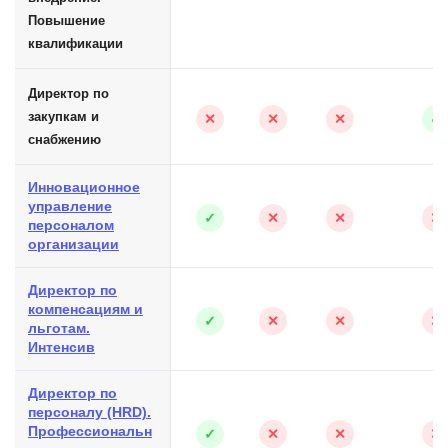
Повышение
квалификации
Директор по
закупкам и
✕
✕
✕
✓
снабжению
Инновационное
управление
✓
✕
✕
✕
персоналом
организации
Директор по
компенсациям и
✓
✕
✕
✕
льготам.
Интенсив
Директор по
персоналу (HRD).
Профессиональн
✓
✕
✕
✕