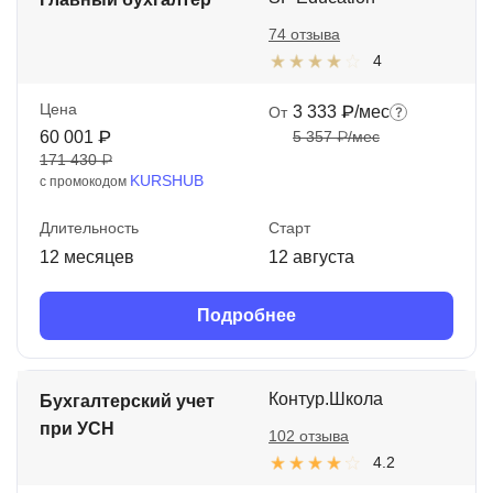
74 отзыва
4
Цена
3 333 ₽/мес
От
60 001 ₽
5 357 ₽/мес
171 430 ₽
KURSHUB
с промокодом
Длительность
Старт
12 месяцев
12 августа
Подробнее
Контур.Школа
Бухгалтерский учет
при УСН
102 отзыва
4.2