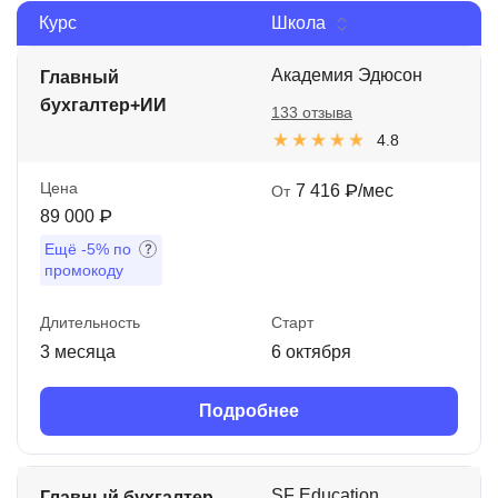
Курс
Школа
Иностранные языки
Soft Skills
Академия Эдюсон
Главный
бухгалтер+ИИ
133 отзыва
ДПО
4.8
Детям
Цена
7 416 ₽/мес
От
Акции и промокоды
89 000 ₽
Ещё
-5%
по
Рейтинг онлайн-школ
промокоду
Длительность
Старт
3 месяца
6 октября
Подробнее
SF Education
Главный бухгалтер