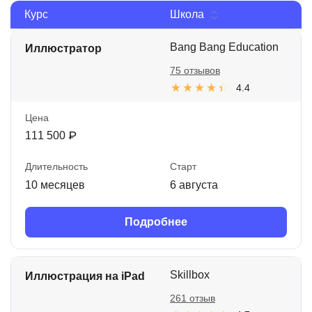
Курс
Школа
Иностранные языки
Soft Skills
Bang Bang Education
Иллюстратор
75 отзывов
ДПО
4.4
Детям
Цена
Акции и промокоды
111 500 ₽
Рейтинг онлайн-школ
Длительность
Старт
10 месяцев
6 августа
Подробнее
Skillbox
Иллюстрация на iPad
261 отзыв