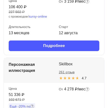
Цена
3 159 ₽/мес
От
106 400 ₽
227 502 ₽
kursy-online
с промокодом
Длительность
Старт
13 месяцев
12 августа
Подробнее
Skillbox
Персонажная
иллюстрация
261 отзыв
4.7
Цена
4 278 ₽/мес
От
51 336 ₽
102 671 ₽
Ещё
-20%
по