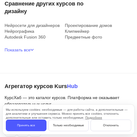
Сравнение других курсов по
дизайну
Нейросети для дизайнеров
Проектирование домов
Нейрографика
Клипмейкер
Autodesk Fusion 360
Предметные фото
Показать все
Агрегатор курсов Kurs
Hub
КурсХаб — это каталог курсов. Платформа не оказывает
образовательных услуг.
Мы используем cookies: необходимые — для работы сайта, а дополнительные —
ИП Шарков Иван Сергеевич
для аналитики и улучшения сервиса. Можно принять все cookies, отклонить
ИНН 290303323236 · ОГРНИП 324784700251733
дополнительные или оставить только необходимые.
Подробнее
Принять все
Только необходимые
Отклонить