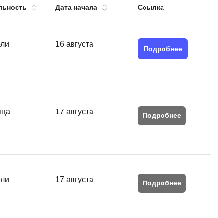
льность
Дата начала
Ссылка
тов
OpenStack
р
OpenCart
нет магазина
ели
16 августа
Подробнее
Z
стрирование
Zabbix
H
tJS
Hadoop
яца
17 августа
go
Подробнее
M
js
MS Access
ng
MongoDB
lar
MySQL
ели
17 августа
el
Подробнее
Microsoft Azure
er
MODX
s