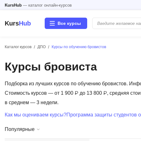
KursHub
— каталог онлайн-курсов
Kurs
Hub
Все курсы
Каталог курсов
ДПО
Курсы по обучению бровистов
Разработка
Курсы бровиста
Маркетинг
Дизайн
Подборка из лучших курсов по обучению бровистов. Ин
Стоимость курсов — от 1 900 ₽ до 13 800 ₽, средняя стои
Аналитика
в среднем — 3 недели.
Как мы оцениваем курсы?
Программа защиты студентов о
Менеджмент
Популярные
Иностранные языки