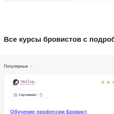
Все курсы бровистов с подр
Популярные
Сертификат
Обучение профессии Бровист