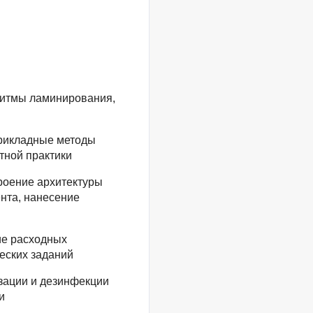
ритмы ламинирования,
прикладные методы
тной практики
роение архитектуры
нта, нанесение
ие расходных
еских заданий
зации и дезинфекции
и