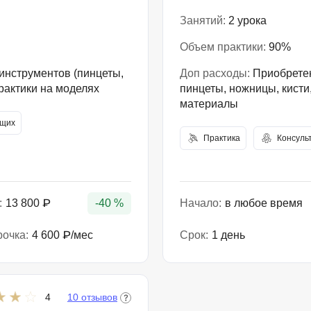
Занятий:
2 урока
Объем практики:
90%
инструментов (пинцеты,
Доп расходы:
Приобретен
практики на моделях
пинцеты, ножницы, кист
материалы
ющих
Практика
Консуль
:
13 800 ₽
-40 %
Начало:
в любое время
рочка:
4 600 ₽/мес
Срок:
1 день
4
10 отзывов