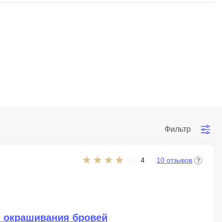
SRE
Selenium
тестирования
Solidity
уктуры данных
Н
ние Windows
Нагрузочное тестирование
Д
ние PostgreSQL
Дизайнер верстальщик
Фильтр
Х
Хранилища данных
4
10 отзывов
E
Elasticsearch
отка
Q
и окрашивания бровей