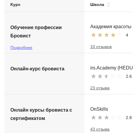
Курс
Школа
Soft Skills
ДПО
Академия красоты
Обучение профессии
4
Бровист
Детям
10 отзывов
Подробнее
irs.Academy (HEDU
Онлайн-курс бровиста
2.6
23 отзыва
OnSkills
Онлайн курсы бровиста с
2.8
сертификатом
43 отзыва