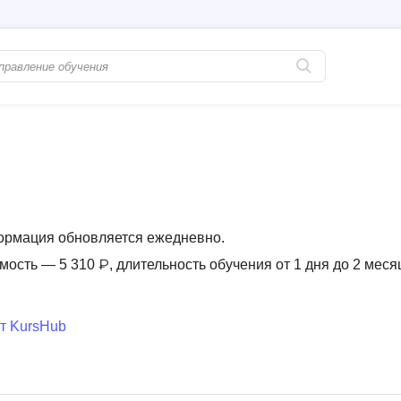
Популярные
PostgreSQL
Python-разработка
Pascal
Java-разработка
Postman
QA-тестирование
Perl
формация обновляется ежедневно.
Информационная безопасность
Powershell
мость — 5 310 ₽, длительность обучения от 1 дня до 2 меся
Разработка на языке C#
PyQt
Системное администрирование
Prometheus
т KursHub
Golang-разработка
С
В
Создание сайто