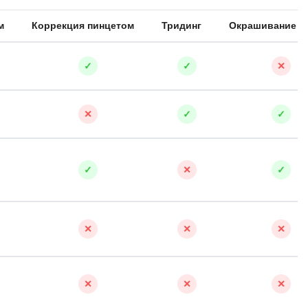
Я
м
Коррекция пинцетом
Тридинг
Окрашивание х
Язык SQL
К
✓
✓
✕
Кибербезопасность
Компьютерное зрение
✕
✓
✓
Компьютерные сети
G
✓
✕
✓
Groovy
GitLab
✕
✕
✕
Godot
 архитектура
S
✕
✕
✕
Scala
р