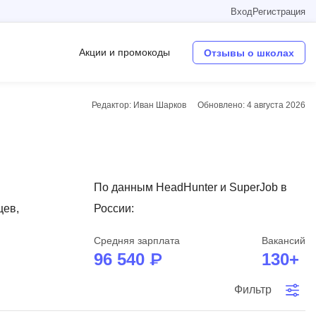
Вход
Регистрация
Акции и промокоды
Отзывы о школах
Редактор: Иван Шарков
Обновлено:
4 августа 2026
Операционные системы
W
Wordpress
По данным HeadHunter и SuperJob в
Webflow
цев,
России:
Webpack
Средняя зарплата
Вакансий
O
96 540 ₽
130+
Oracle SQL
Фильтр
OSINT
в
Objective-C