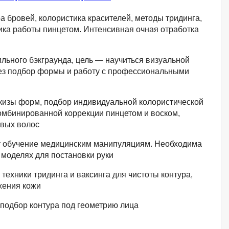
QGIS
а бровей, колористика красителей, методы тридинга,
Qt Creator
ика работы пинцетом. Интенсивная очная отработка
X
льного бэкграунда, цель — научиться визуальной
XML
рез подбор формы и работу с профессиональными
U
аботкой и IT
изы форм, подбор индивидуальной колористической
UML
нами
мбинированной коррекции пинцетом и воском,
овых волос
Y
Yandex Cloud
т обучение медицинским манипуляциям. Необходима
 моделях для постановки руки
ехники тридинга и ваксинга для чистоты контура,
жения кожи
подбор контура под геометрию лица