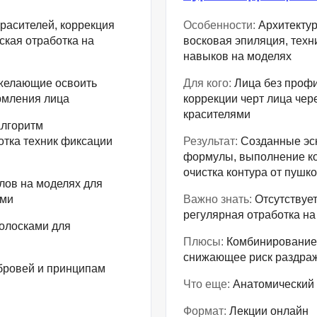
NestJS
Bootstrap
расителей, коррекция
Особенности:
Архитектур
Nginx
Bash
ская отработка на
восковая эпиляция, техн
Nuxt.js
навыков на моделях
Bubble
NoSQL
 желающие освоить
Для кого:
Лица без профи
0 ... 9
рмления лица
коррекции черт лица че
У
красителями
1C программирование
алгоритм
Управление разр
отка техник фиксации
Результат:
Созданные эск
1С Битрикс
Управление дро
формулы, выполнение ко
1С Администрирование
очистка контура от пушк
лов на моделях для
О
P
ями
Важно знать:
Отсутствуе
ООП
регулярная отработка на
PHP-разработка
олосками для
Плюсы:
Комбинирование т
снижающее риск раздра
 бровей и принципам
Что еще:
Анатомический 
Формат:
Лекции онлайн