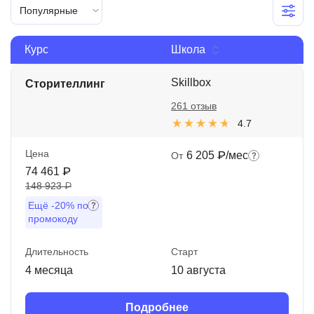
Популярные
Иностранные языки
Soft Skills
Курс
Школа
ДПО
Skillbox
Сторителлинг
Детям
261 отзыв
4.7
Акции и промокоды
Цена
6 205 ₽/мес
От
Рейтинг онлайн-школ
74 461 ₽
148 923 ₽
Ещё
-20%
по
промокоду
Длительность
Старт
4 месяца
10 августа
Подробнее