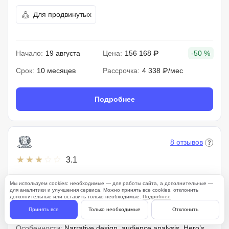
Для продвинутых
Начало:
19 августа
Цена:
156 168 ₽
-50 %
Срок:
10 месяцев
Рассрочка:
4 338 ₽/мес
Подробнее
8 отзывов
3.1
Сертификат
Мы используем cookies: необходимые — для работы сайта, а дополнительные —
для аналитики и улучшения сервиса. Можно принять все cookies, отклонить
дополнительные или оставить только необходимые.
Подробнее
Сторителлинг
Принять все
Только необходимые
Отклонить
Особенности:
Narrative design, audience analysis, Hero’s