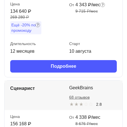
Цена
4 343 ₽/мес
От
134 640 ₽
9 715 ₽/мес
269 280 ₽
Ещё
-20%
по
промокоду
Длительность
Старт
12 месяцев
10 августа
Подробнее
GeekBrains
Сценарист
68 отзывов
2.8
Цена
4 338 ₽/мес
От
156 168 ₽
8 676 ₽/мес