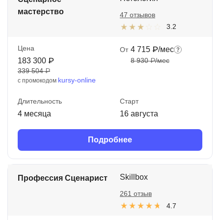
мастерство
47 отзывов
3.2
Цена
4 715 ₽/мес
От
183 300 ₽
8 930 ₽/мес
339 504 ₽
kursy-online
с промокодом
Длительность
Старт
4 месяца
16 августа
Подробнее
Skillbox
Профессия Сценарист
261 отзыв
4.7