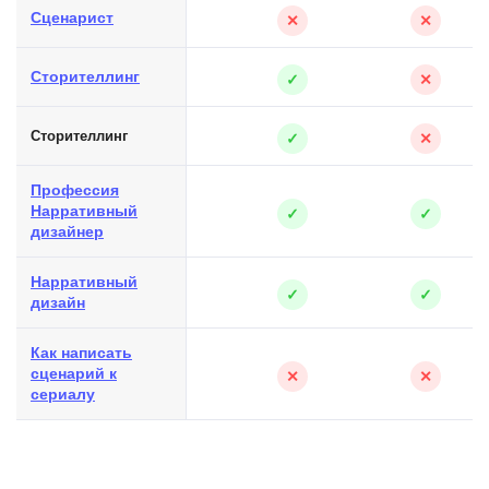
Сценарист
✕
✕
Сторителлинг
✓
✕
Сторителлинг
✓
✕
Профессия
Нарративный
✓
✓
дизайнер
Нарративный
✓
✓
дизайн
Как написать
сценарий к
✕
✕
сериалу