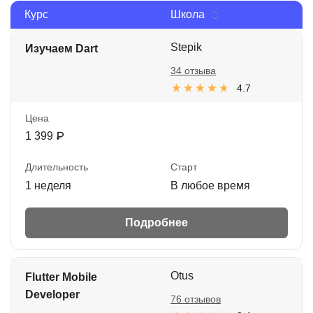
Курс
Школа
Иностранные языки
Soft Skills
Stepik
Изучаем Dart
34 отзыва
ДПО
4.7
Детям
Цена
Акции и промокоды
1 399 ₽
Рейтинг онлайн-школ
Длительность
Старт
1 неделя
В любое время
Подробнее
Otus
Flutter Mobile
Developer
76 отзывов