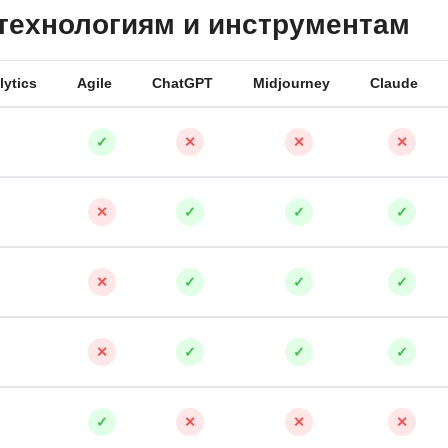
 технологиям и инструментам
lytics
Agile
ChatGPT
Midjourney
Claude
✓
✕
✕
✕
✕
✓
✓
✓
✕
✓
✓
✓
✕
✓
✓
✓
✓
✕
✕
✕