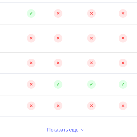
✓
✕
✕
✕
✕
✕
✕
✕
✕
✕
✕
✕
✕
✓
✓
✓
✕
✕
✕
✕
Показать еще