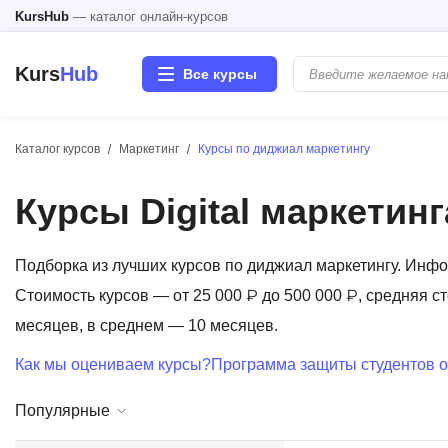
KursHub
— каталог онлайн-курсов
Kurs
Hub
Все курсы
Каталог курсов
Маркетинг
Курсы по диджиал маркетингу
Разработка
Курсы Digital маркетинг
Маркетинг
Дизайн
Подборка из лучших курсов по диджиал маркетингу. Инф
Стоимость курсов — от 25 000 ₽ до 500 000 ₽, средняя с
Аналитика
месяцев, в среднем — 10 месяцев.
Как мы оцениваем курсы?
Программа защиты студентов о
Менеджмент
Популярные
Иностранные языки