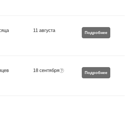
QGIS
Qt Creator
X
сяца
11 августа
Подробнее
XML
U
аботкой и IT
UML
нами
яцев
18 сентября
Y
Подробнее
Yandex Cloud