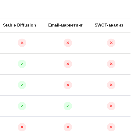
Stable Diffusion
Email-маркетинг
SWOT-анализ
✕
✕
✕
✓
✕
✕
✓
✕
✕
✓
✓
✕
✕
✕
✕