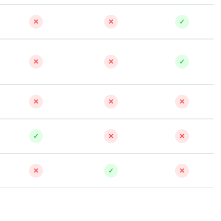
✕
✕
✓
✕
✕
✓
✕
✕
✕
✓
✕
✕
✕
✓
✕