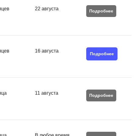
Я
яцев
22 августа
Подробнее
Язык SQL
К
Кибербезопасность
Компьютерное зрение
яцев
16 августа
Подробнее
Компьютерные сети
G
Groovy
GitLab
яца
11 августа
Подробнее
Godot
 архитектура
S
Scala
р
яца
В любое время