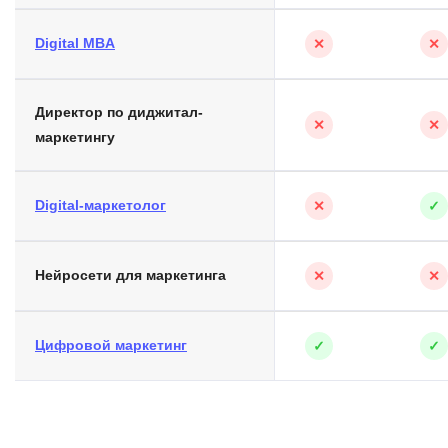
Digital MBA
✕
✕
Директор по диджитал-
✕
✕
маркетингу
Digital-маркетолог
✕
✓
Нейросети для маркетинга
✕
✕
Цифровой маркетинг
✓
✓