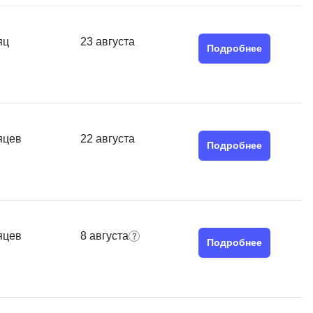
MATLAB
ony
MS SQL
яц
23 августа
Подробнее
C
Cisco
CI/CD
яцев
22 августа
CentOS
Подробнее
ClickHouse
П
ка
Пентест
яцев
8 августа
Промпт инжиниринг
Подробнее
de
Программная инженерия
Парсинг