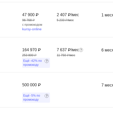
Фреймворк Symf
ASP.NET
47 900 ₽
2 407 ₽/мес
1 мес
Ansible
T
96 768 ₽
5 233 ₽/мес
с промокодом
Arduino
TypeScript
kursy-online
Android Studio
Tilda
Active Directory
Terraform
164 970 ₽
7 637 ₽/мес
6 мес
Apache Airflow
Three.js
253 800 ₽
11 750 ₽/мес
Asterisk
Ещё
-42%
по
V
промокоду
API
VR/AR-разработ
Р
VMware
500 000 ₽
7 мес
Разработка мобильных
Visual Studio Co
приложений
Ещё
-5%
по
R
промокоду
Разработка игр
Rust
Разработка игр на Unity