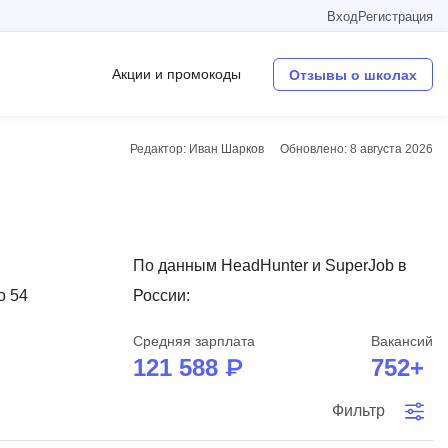
Вход
Регистрация
Акции и промокоды
Отзывы о школах
Редактор: Иван Шарков
Обновлено:
8 августа 2026
Операционные системы
W
Wordpress
По данным HeadHunter и SuperJob в
Webflow
о 54
России:
Webpack
Средняя зарплата
Вакансий
O
121 588 ₽
752+
Oracle SQL
Фильтр
OSINT
в
Objective-C