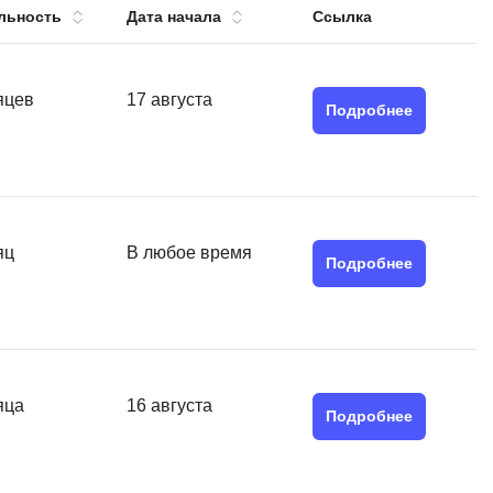
льность
Дата начала
Ссылка
тов
OpenStack
р
OpenCart
нет магазина
яцев
17 августа
Подробнее
Z
стрирование
Zabbix
H
tJS
Hadoop
яц
В любое время
go
Подробнее
M
js
MS Access
ng
MongoDB
lar
MySQL
яца
16 августа
el
Подробнее
Microsoft Azure
er
MODX
s