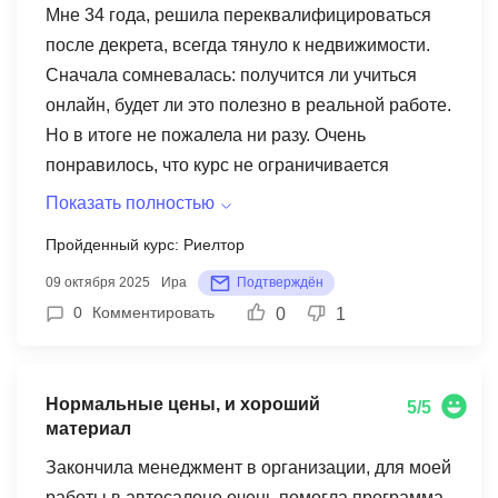
Мне 34 года, решила переквалифицироваться
после декрета, всегда тянуло к недвижимости.
Сначала сомневалась: получится ли учиться
онлайн, будет ли это полезно в реальной работе.
Но в итоге не пожалела ни разу. Очень
понравилось, что курс не ограничивается
теорией, дают именно практические кейсы: как
Показать полностью
правильно работать с клиентами, какие бывают
Пройденный курс: Риелтор
подводные камни при сделках, как вести
09 октября 2025
Ира
Подтверждён
переговоры. Благодаря этому я быстро
0
Комментировать
0
1
набралась уверенности и уже вышла на первые
сделки. Сейчас совмещаю обучение с практикой
в агентстве))
Нормальные цены, и хороший
5/5
материал
Закончила менеджмент в организации, для моей
работы в автосалоне очень помогла программа,