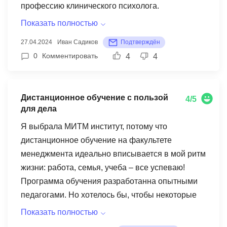
профессию клинического психолога.
Преподаватели на курсе – опытные практики,
Показать полностью
которые не только понятно объясняют
27.04.2024
Иван Садиков
Подтверждён
материал, но и всегда готовы помочь
0
Комментировать
4
4
разобраться в сложных вопросах. Стоимость
обучения соответствует рыночной и является
доступной, особенно с учетом получаемых
Дистанционное обучение с пользой
4/5
знаний и навыков. Благодаря полученным
для дела
знаниям и навыкам, я смог успешно устроиться
Я выбрала МИТМ институт, потому что
по специальности и уже более полугода
дистанционное обучение на факультете
работаю клиническим психологом. В целом, я
менеджмента идеально вписывается в мой ритм
рекомендую курс "Клинический психолог" в
жизни: работа, семья, учеба – все успеваю!
МИТМ всем, кто хочет получить качественное
Программа обучения разработанна опытными
образование в этой области.
педагогами. Но хотелось бы, чтобы некоторые
темы преподносились более доступно.
Показать полностью