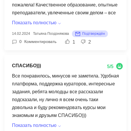
пожалела! Качественное образование, опытные
времени, проведенном в MITM.
преподаватели, увлеченные своим делом – все
это дало мне мощный толчок к развитию.
Показать полностью
Спасибо МИТМ за новые знания и уверенность
14.02.2024
Татьяна Поздзнякова
Подтверждён
в своих силах!
0
Комментировать
1
2
СПАСИБО)))
5/5
Все понравилось, минусов не заметила. Удобная
платформа, поддержка кураторов, интересные
задания, ребята молодцы все рассказали
подсказали, ну лично я всем очень таки
довольна и буду рекомендовать курсы мои
знакомым и друзьям СПАСИБО)))
Показать полностью