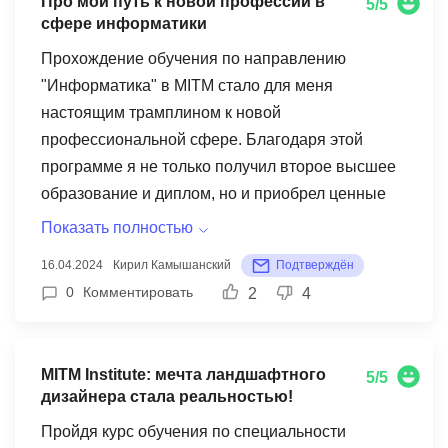
Про мой путь к новой профессии в
5/5
сфере информатики
Прохождение обучения по направлению
"Информатика" в MITM стало для меня
настоящим трамплином к новой
профессиональной сфере. Благодаря этой
программе я не только получил второе высшее
образование и диплом, но и приобрел ценные
знания и навыки, которые уже сейчас применяю
Показать полностью
в своей работе. Особую благодарность хочу
16.04.2024
Кирил Камышанский
Подтверждён
выразить преподавательскому составу MITM.
0
Комментировать
2
4
Это настоящие профессионалы своего дела,
которые умеют не только доступно и интересно
преподносить материал, но и заряжать своим
MITM Institute: мечта ландшафтного
5/5
энтузиазмом и верой в силы каждого студента.
дизайнера стала реальностью!
Обучение в MITM стало для меня не просто
Пройдя курс обучения по специальности
учебным процессом, а настоящим