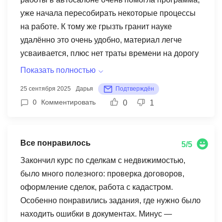
уже начала пересобирать некоторые процессы
на работе. К тому же грызть гранит науке
удалённо это очень удобно, материал легче
усваивается, плюс нет траты времени на дорогу
туда и обратно, сидишь и учишься там где
Показать полностью
удобно и тогда когда удобно. Цены
25 сентября 2025
Дарья
Подтверждён
демократичные, я бы даже сказала что очень
0
Комментировать
0
1
демократичные. Вернусь сюда ещё за одной
программой обучения, есть уже кое-что на
примете ;)
Все понравилось
5/5
Закончил курс по сделкам с недвижимостью,
было много полезного: проверка договоров,
оформление сделок, работа с кадастром.
Особенно понравились задания, где нужно было
находить ошибки в документах. Минус —