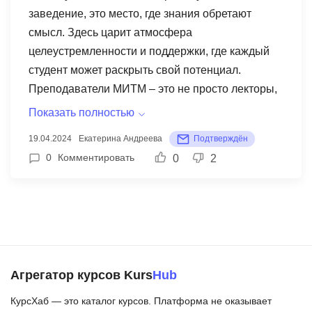
заведение, это место, где знания обретают
смысл. Здесь царит атмосфера
целеустремленности и поддержки, где каждый
студент может раскрыть свой потенциал.
Преподаватели МИТМ – это не просто лекторы,
это наставники, которые умеют найти подход к
Показать полностью
каждому ученику. Они не только подробно и
19.04.2024
Екатерина Андреева
Подтверждён
доступно объясняют материал, но и зажигают
0
Комментировать
0
2
интерес к учебе, делая процесс познания
увлекательным и запоминающимся. Я с
большим удовольствием прошла обучение в
МИТМ и могу с уверенностью сказать, что это
был лучший выбор для получения профессии.
Агрегатор курсов Kurs
Hub
КурсХаб — это каталог курсов. Платформа не оказывает