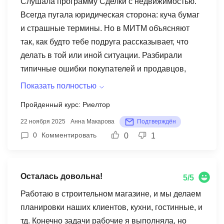
что все онлайн школы это шарашкины конторы
Слушала программу Сделки с недвижимостью.
не дающие никаких знаний, но тут все
Всегда пугала юридическая сторона: куча бумаг
подругому. Программа нацелена не на просто
и страшные термины. Но в МИТМ объясняют
выпуск студентов, а реально сделать из тебя
так, как будто тебе подруга рассказывает, что
профессионала 3 практические задания, их
делать в той или иной ситуации. Разбирали
реально много, иногда даже слишком, но мне в
типичные ошибки покупателей и продавцов,
кайф)) В целом учеба получилась офигенная,
схемы, нюансы договоров. Стало намного
Показать полностью
коллеги и клиенты заметили прогресс. Спасибо
проще ориентироваться в документах и
Пройденный курс: Риелтор
МИТМ !
понимать, где риски. Даже помогла родителям
22 ноября 2025
Анна Макарова
Подтверждён
оформить покупку квартиры, и всё прошло
0
Комментировать
0
1
гладко, теперь риелторы точно не нужны)
Осталась довольна!
5/5
Работаю в строительном магазине, и мы делаем
планировки наших клиентов, кухни, гостинные, и
тд. Конечно задачи рабочие я выполняла, но