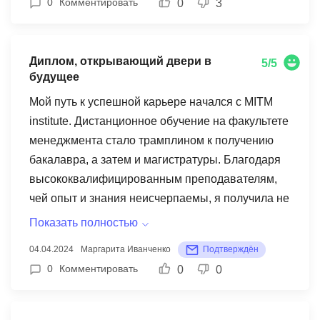
0
Комментировать
0
3
Диплом, открывающий двери в
5/5
будущее
Мой путь к успешной карьере начался с MITM
institute. Дистанционное обучение на факультете
менеджмента стало трамплином к получению
бакалавра, а затем и магистратуры. Благодаря
высококвалифицированным преподавателям,
чей опыт и знания неисчерпаемы, я получила не
только теоретические основы, но и ценные
Показать полностью
практические навыки. Сегодня я с уверенностью
04.04.2024
Маргарита Иванченко
Подтверждён
шагаю по карьерной лестнице, не сомневаясь в
0
Комментировать
0
0
своем будущем.