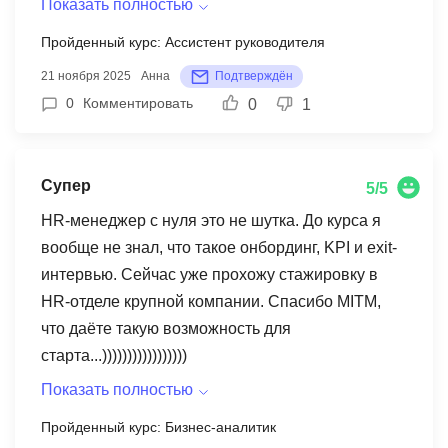
Показать полностью
просто скучная теория. После курса стала
Пройденный курс: Ассистент руководителя
намного увереннее, перестала бояться
21 ноября 2025
Анна
Подтверждён
ответственности. Теперь ищу работу в крупной
0
Комментировать
0
1
компании и уже прохожу собеседования, пока
офферов конечно нет, но таковы уж реалии
нынешнего рынка труда(
Супер
5/5
HR-менеджер с нуля это не шутка. До курса я
вообще не знал, что такое онбординг, KPI и exit-
интервью. Сейчас уже прохожу стажировку в
HR-отделе крупной компании. Спасибо MITM,
что даёте такую возможность для
старта...)))))))))))))))))
Показать полностью
Пройденный курс: Бизнес-аналитик