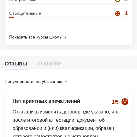
Иностранные языки
Отрицательные
1
Soft Skills
ДПО
Показать все курсы школы
Детям
Акции и промокоды
Отзывы
О школе
Рейтинг онлайн-школ
Популярности, по убыванию
Нет приятных впечатлений
1/5
Отказались изменять договор, где указано, что
после итоговой аттестации, документ об
образовании и (или) квалификации, образец
которого самостоятельно установлен