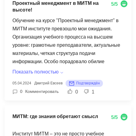
Проектный менеджмент в МИТМ на
5/5
высоте!
Обучение на курсе "Проектный менеджмент" в
МИТМ институте превзошло мои ожидания.
Организация учебного процесса на высшем
уровне: грамотные преподаватели, актуальные
материалы, четкая структура подачи
информации. Особо порадовало обилие
практических заданий и примеров из реальных
Показать полностью
кейсов. Это позволило не только теоретически
05.04.2024
Дмитрий Евсеев
Подтверждён
освоить материал, но и сразу же отработать
0
Комментировать
0
1
навыки на практике. Отдельно хочу отметить
доступную стоимость обучения.
МИТМ: где знания обретают смысл
5/5
Институт МИТМ – это не просто учебное