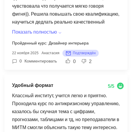
чувствовала что получается мягко говоря
фигня)). Решила повышать свою квалификацию,
научиться дедлать реально качественный
красивый дизайн. Искала программы, но
Показать полностью
доверие вызвал только МИТМ, сюда и
Пройденный курс: Дизайнер интерьера
поступила. 1 что хотела бы отметить так это
22 ноября 2025
Анастасия
Подтверждён
удобный личный кабинет, разобралась очень
0
Комментировать
0
2
быстро + куратор помогал. 2 удобство онлайн
формата, блин ребят я реально не думала что
смогу нормально учиться через комп, считала
Удобный формат
что все онлайн школы это шарашкины конторы
5/5
не дающие никаких знаний, но тут все
Классный институт, учится легко и приятно.
подругому. Программа нацелена не на просто
Проходила курс по антикризисному управлению,
выпуск студентов, а реально сделать из тебя
казалось бы скучная тема с цифрами,
профессионала 3 практические задания, их
прогнозами, таблицами и тд, но преподаватели в
реально много, иногда даже слишком, но мне в
МИТМ смогли объяснить такую тему интересно.