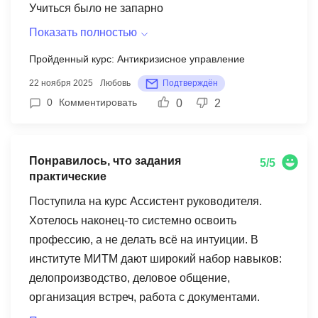
кайф)) В целом учеба получилась офигенная,
Учиться было не запарно
коллеги и клиенты заметили прогресс. Спасибо
Показать полностью
МИТМ !
Пройденный курс: Антикризисное управление
22 ноября 2025
Любовь
Подтверждён
0
Комментировать
0
2
Понравилось, что задания
5/5
практические
Поступила на курс Ассистент руководителя.
Хотелось наконец-то системно освоить
профессию, а не делать всё на интуиции. В
институте МИТМ дают широкий набор навыков:
делопроизводство, деловое общение,
организация встреч, работа с документами.
Понравилось, что задания практические, а не