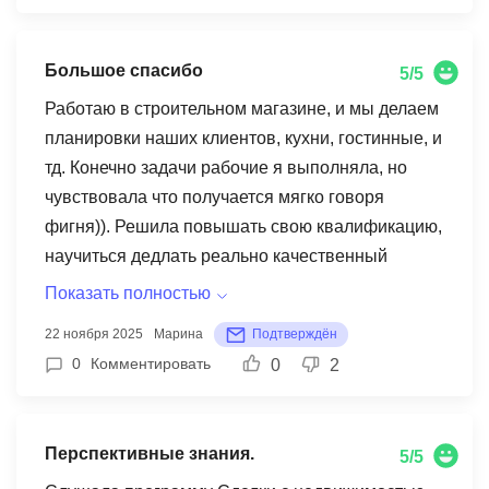
Большое спасибо
5/5
Работаю в строительном магазине, и мы делаем
планировки наших клиентов, кухни, гостинные, и
тд. Конечно задачи рабочие я выполняла, но
чувствовала что получается мягко говоря
фигня)). Решила повышать свою квалификацию,
научиться дедлать реально качественный
красивый дизайн. Искала программы, но
Показать полностью
доверие вызвал только МИТМ, сюда и
22 ноября 2025
Марина
Подтверждён
поступила. 1 что хотела бы отметить так это
0
Комментировать
0
2
удобный личный кабинет, разобралась очень
быстро + куратор помогал. 2 удобство онлайн
формата, блин ребят я реально не думала что
Перспективные знания.
5/5
смогу нормально учиться через комп, считала