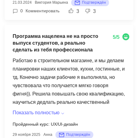
21.03.2024
Виктория Марьина
Подтверждён
0
Комментировать
3
3
Программа нацелена не на просто
5/5
выпуск студентов, а реально
сделать из тебя профессионала
Работаю в строительном магазине, и мы делаем
планировки наших клиентов, кухни, гостинные, и
тд. Конечно задачи рабочие я выполняла, но
чувствовала что получается мягко говоря
фигня)). Решила повышать свою квалификацию,
научиться дедлать реально качественный
красивый дизайн. Искала программы, но
Показать полностью
доверие вызвал только МИТМ, сюда и
Пройденный курс: UX/UI-дизайн
поступила. 1 что хотела бы отметить так это
29 ноября 2025
Анна
Подтверждён
удобный личный кабинет, разобралась очень