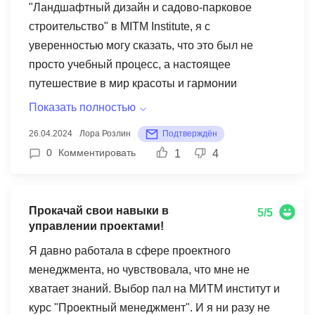
"Ландшафтный дизайн и садово-парковое
путешествием в мир информационных
строительство" в MITM Institute, я с
технологий. Всем, кто хочет получить
уверенностью могу сказать, что это был не
качественное образование в сфере
просто учебный процесс, а настоящее
информатики и открыть для себя новые
путешествие в мир красоты и гармонии
возможности, я рекомендую MITM!
природы. MITM покорил меня своим идеальным
Показать полностью
балансом теории и практики. Полученные
26.04.2024
Лора Розлин
Подтверждён
знания не просто легли на бумагу, но и были
0
Комментировать
1
4
воплощены в жизнь во время практических
занятий. Профессионализм преподавателей
MITM заслуживает отдельного упоминания.
Прокачай свои навыки в
5/5
Щедро делясь своим опытом, они зажгли в
управлении проектами!
каждом из нас огонек творческого вдохновения.
Я давно работала в сфере проектного
Индивидуальный подход к каждому студенту
менеджмента, но чувствовала, что мне не
создал атмосферу поддержки и взаимопомощи,
хватает знаний. Выбор пал на МИТМ институт и
что сделало процесс обучения еще более
курс "Проектный менеджмент". И я ни разу не
плодотворным. Я ни разу не пожалела о