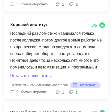
0
Комментировать
1
2
быстро + куратор помогал. 2 удобство онлайн
формата, блин ребят я реально не думала что
смогу нормально учиться через комп, считала
Хороший институт
что все онлайн школы это шарашкины конторы
5/5
не дающие никаких знаний, но тут все
Последний раз логистикой занимался только
подругому. Программа нацелена не на просто
после колледжа, потом долгое время работал не
выпуск студентов, а реально сделать из тебя
по профессии. Недавно увидел что логистика
профессионала 3 практические задания, их
снова набирает обороты, растут зарплаты.
реально много, иногда даже слишком, но мне в
Понятное дело что за несколько лет, многое что
кайф)) В целом учеба получилась офигенная,
поменялось, и автоматизация, и программы, и
коллеги и клиенты заметили прогресс. Спасибо
тд. Решил пройти обучение по логистическому
Показать полностью
МИТМ !
менеджменту именно тут по советам коллег.
10 октября 2025
Александр Золотарев
Подтверждён
Лекции не затянутые, инфа дается полезная и
0
Комментировать
1
1
применимая в реальной жизни, нормальный
институт