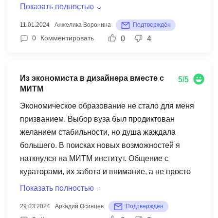
в МИТМ, ценятся как мной, так и моим
Показать полностью
работодателем.
11.01.2024
Анжелика Воронина
Подтверждён
0
Комментировать
0
4
Из экономиста в дизайнера вместе с
5/5
МИТМ
Экономическое образование не стало для меня
призванием. Выбор вуза был продиктован
желанием стабильности, но душа жаждала
большего. В поисках новых возможностей я
наткнулся на МИТМ институт. Общение с
кураторами, их забота и внимание, а не просто
навязывание услуг, подкупали. Выбором стала
Показать полностью
профессия дизайнера интерьеров – творческая
29.03.2024
Аркадий Осинцев
Подтверждён
сфера, к которой я всегда тянулся.