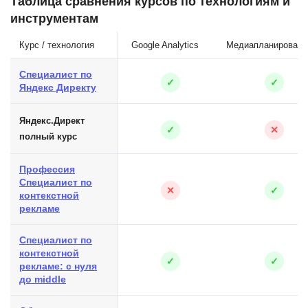
Таблица сравнения курсов по технологиям и
инструментам
Курс / технология
Google Analytics
Медиапланировани
Специалист по
✓
✓
Яндекс Директу
Яндекс.Директ
✓
✕
полный курс
Профессия
Специалист по
✕
✓
контекстной
рекламе
Специалист по
контекстной
✓
✓
рекламе: с нуля
до middle