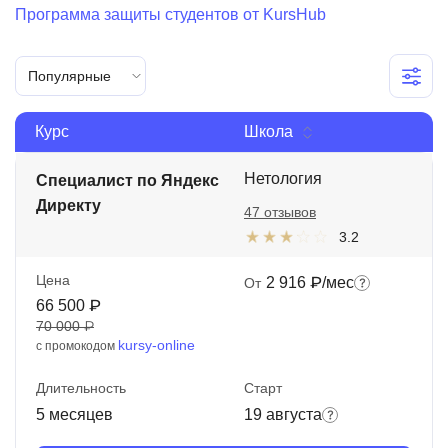
Программа защиты студентов от KursHub
Иностранные языки
Soft Skills
Популярные
ДПО
Курс
Школа
Детям
Нетология
Специалист по Яндекс
Акции и промокоды
Директу
47 отзывов
Рейтинг онлайн-школ
3.2
Цена
2 916 ₽/мес
От
66 500 ₽
70 000 ₽
kursy-online
с промокодом
Длительность
Старт
5 месяцев
19 августа