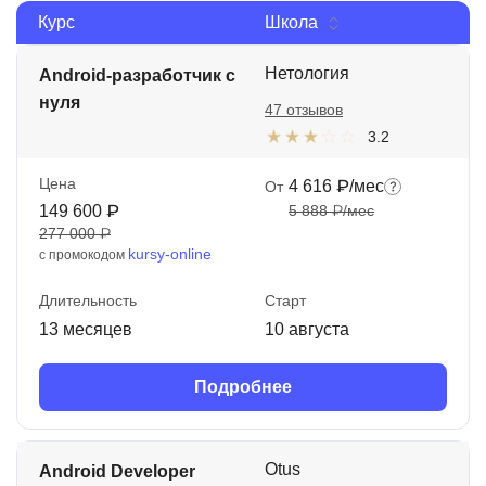
Курс
Школа
Иностранные языки
Soft Skills
Нетология
Android-разработчик с
нуля
47 отзывов
ДПО
3.2
Детям
Цена
4 616 ₽/мес
От
Акции и промокоды
149 600 ₽
5 888 ₽/мес
277 000 ₽
Рейтинг онлайн-школ
kursy-online
с промокодом
Длительность
Старт
13 месяцев
10 августа
Подробнее
Otus
Android Developer