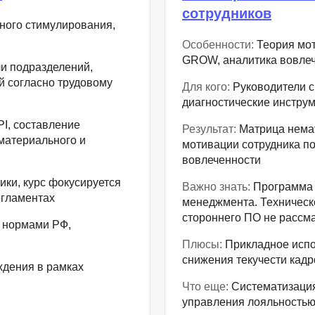
Frontend-разработка
сотрудников
А
ного стимулирования,
FullStack-разработка
Автоматизация 
Особенности:
Теория мот
Flask
GROW, аналитика вовле
Алгоритмы и стр
и подразделений,
FastAPI
 согласно трудовому
Для кого:
Руководители с
Администрирова
диагностические инструм
D
Архитектор ПО
I, составление
Результат:
Матрица нема
DevOps
Администрирова
материального и
мотивации сотрудника п
Docker
вовлеченности
Б
Dart
ики, курс фокусируется
Важно знать:
Программа 
Белый хакер
егламентах
менеджмента. Техническ
Drupal
Базы данных
стороннего ПО не рассм
 нормами РФ,
DataLens
Блокчейн
Плюсы:
Прикладное испо
Delphi
снижения текучести кад
дения в рамках
N
B
Что еще:
Систематизация
No-Code разраб
управления лояльность
Backend разработка