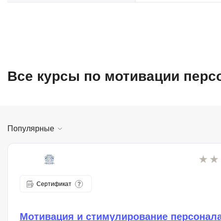
Все курсы по мотивации перс
Популярные
Сертификат
Мотивация и стимулирование персонал