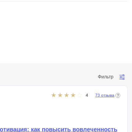
Я
Язык SQL
К
Кибербезопасность
Компьютерное зрение
Компьютерные сети
G
Фильтр
Groovy
GitLab
4
73 отзыва
Godot
 архитектура
S
Scala
р
отивация: как повысить вовлеченность