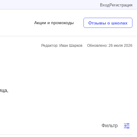
Вход
Регистрация
Акции и промокоды
Отзывы о школах
Редактор: Иван Шарков
Обновлено:
26 июля 2026
Операционные системы
W
Wordpress
Webflow
яца,
Webpack
O
Oracle SQL
Фильтр
OSINT
в
Objective-C