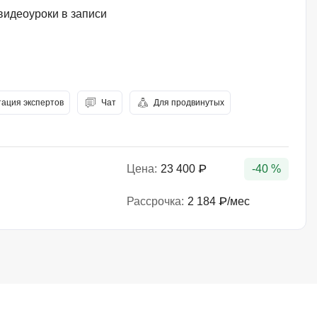
QGIS
видеоуроки в записи
Qt Creator
X
XML
тация экспертов
Чат
Для продвинутых
U
аботкой и IT
UML
нами
Цена:
23 400 ₽
-40 %
Y
Yandex Cloud
Рассрочка:
2 184 ₽/мес