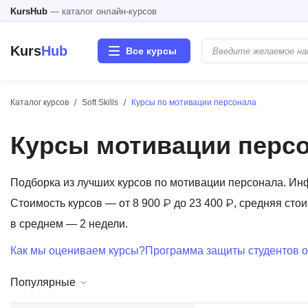
KursHub
— каталог онлайн-курсов
Kurs
Hub
Все курсы
Каталог курсов
Soft Skills
Курсы по мотивации персонала
Разработка
Курсы мотивации перс
Маркетинг
Дизайн
Подборка из лучших курсов по мотивации персонала. И
Стоимость курсов — от 8 900 ₽ до 23 400 ₽, средняя стои
Аналитика
в среднем — 2 недели.
Как мы оцениваем курсы?
Программа защиты студентов о
Менеджмент
Популярные
Иностранные языки