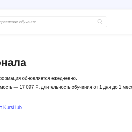
Популярные
PostgreSQL
Python-разработка
Pascal
онала
Java-разработка
Postman
QA-тестирование
Perl
нформация обновляется ежедневно.
Информационная безопасность
Powershell
мость — 17 097 ₽, длительность обучения от 1 дня до 1 мес
Разработка на языке C#
PyQt
Системное администрирование
Prometheus
т KursHub
Golang-разработка
С
В
Создание сайто