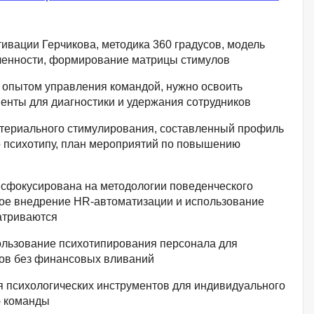
SRE
Selenium
тестирования
ивации Герчикова, методика 360 градусов, модель
Solidity
ченности, формирование матрицы стимулов
уктуры данных
Н
 опытом управления командой, нужно освоить
ние Windows
енты для диагностики и удержания сотрудников
Нагрузочное тестирование
териального стимулирования, составленный профиль
Д
ние PostgreSQL
о психотипу, план мероприятий по повышению
Дизайнер верстальщик
сфокусирована на методологии поведенческого
Х
ое внедрение HR-автоматизации и использование
Хранилища данных
атриваются
льзование психотипирования персонала для
E
ров без финансовых вливаний
Elasticsearch
 психологических инструментов для индивидуального
отка
Q
ю команды