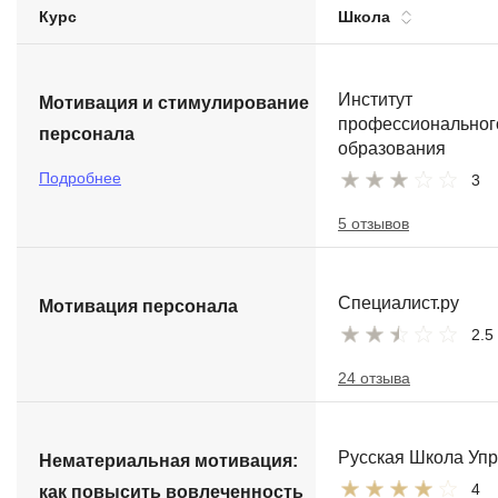
Курс
Школа
Soft Skills
ДПО
Институт
Мотивация и стимулирование
профессиональног
персонала
Детям
образования
Подробнее
3
5 отзывов
Специалист.ру
Мотивация персонала
2.5
24 отзыва
Русская Школа Уп
Нематериальная мотивация:
4
как повысить вовлеченность