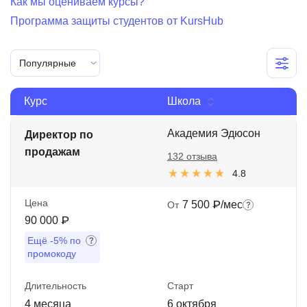
Как мы оцениваем курсы?
Иностранные языки
Программа защиты студентов от KursHub
Soft Skills
Популярные
ДПО
Детям
Курс
Школа
Акции и промокоды
Академия Эдюсон
Директор по
продажам
Рейтинг онлайн-школ
132 отзыва
4.8
Цена
7 500 ₽/мес
От
90 000 ₽
Ещё
-5%
по
промокоду
Длительность
Старт
4 месяца
6 октября