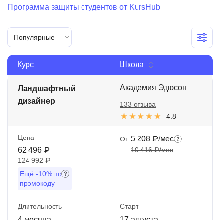
Программа защиты студентов от KursHub
Иностранные языки
Soft Skills
Популярные
ДПО
Курс
Школа
Детям
Академия Эдюсон
Ландшафтный
Акции и промокоды
дизайнер
133 отзыва
Рейтинг онлайн-школ
4.8
Цена
5 208 ₽/мес
От
62 496 ₽
10 416 ₽/мес
124 992 ₽
Ещё
-10%
по
промокоду
Длительность
Старт
4 месяца
17 августа