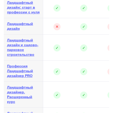
Ландшафтный
дизайн: старт в
✓
✓
✓
профессии с нуля
Ландшафтный
✕
✓
✕
дизайн
Ландшафтный
дизайн и садово-
✓
✓
✕
парковое
строительство
Профессия
Ландшафтный
✓
✓
✕
дизайнер PRO
Ландшафтный
дизайнер.
✓
✓
✓
Расширенный
курс