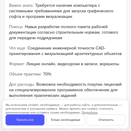
Важно знать:
Требуется наличие компьютера с
системными требованиями для запуска графического
софта и программ визуализации
Плюсы:
Навык разработки полного пакета рабочей
документации согласно строительным нормам, готового
для передачи подрядчикам
Что еще:
Соединение инженерной точности CAD-
проектирования с визуализацией архитектурных объектов
Формат:
Лекции онлайн, видеоуроки в записи, воркшопы.
Объем практики:
70%
Доп расходы:
Возможна необходимость покупки лицензий
на специализированное программное обеспечение для
выполнения практических заданий
Мы используем cookies: необходимые — для работы сайта, а дополнительные —
для аналитики и улучшения сервиса. Можно принять все cookies, отклонить
Свое портфолио
Практика
дополнительные или оставить только необходимые.
Подробнее
Принять все
Только необходимые
Отклонить
Консультация экспертов
Пробный период