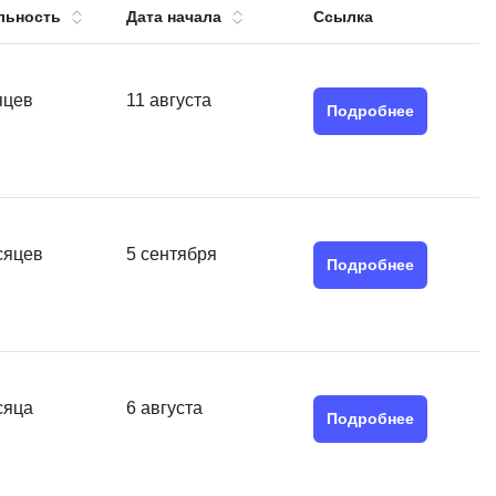
льность
Дата начала
Ссылка
тов
OpenStack
р
OpenCart
нет магазина
яцев
11 августа
Подробнее
Z
стрирование
Zabbix
H
tJS
Hadoop
сяцев
5 сентября
go
Подробнее
M
js
MS Access
ng
MongoDB
lar
MySQL
сяца
6 августа
el
Подробнее
Microsoft Azure
er
MODX
s