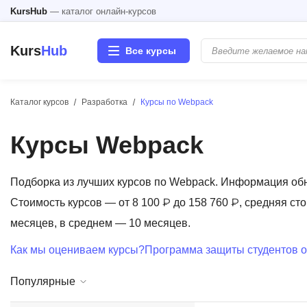
KursHub
— каталог онлайн-курсов
Kurs
Hub
Все курсы
Каталог курсов
Разработка
Курсы по Webpack
Разработка
Курсы Webpack
Маркетинг
Дизайн
Подборка из лучших курсов по Webpack. Информация об
Стоимость курсов — от 8 100 ₽ до 158 760 ₽, средняя сто
Аналитика
месяцев, в среднем — 10 месяцев.
Как мы оцениваем курсы?
Программа защиты студентов о
Менеджмент
Популярные
Иностранные языки