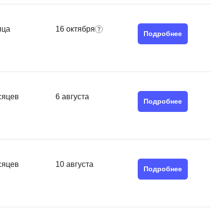
MATLAB
ony
MS SQL
яца
16 октября
Подробнее
C
Cisco
CI/CD
сяцев
6 августа
CentOS
Подробнее
ClickHouse
П
ка
Пентест
сяцев
10 августа
Промпт инжиниринг
Подробнее
de
Программная инженерия
Парсинг