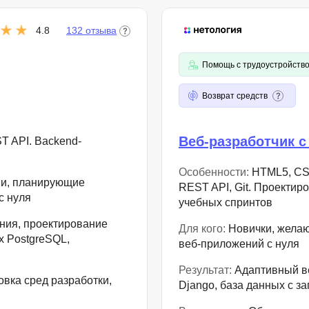
4.8
132 отзыва
Помощь с трудоустройств
Возврат средств
Веб-разработчик с
ST API. Backend-
Особенности:
HTML5, CSS3
ии, планирующие
REST API, Git. Проектир
с нуля
учебных спринтов
ния, проектирование
Для кого:
Новички, желаю
х PostgreSQL,
веб-приложений с нуля
Результат:
Адаптивный веб
овка сред разработки,
Django, база данных с з