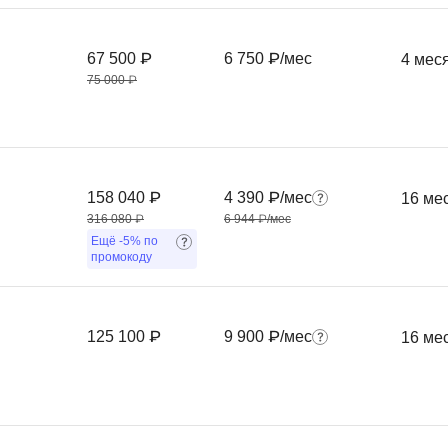
Фреймворк Symf
ASP.NET
67 500 ₽
6 750 ₽/мес
4 мес
Ansible
T
75 000 ₽
Arduino
TypeScript
Android Studio
Tilda
Active Directory
Terraform
158 040 ₽
4 390 ₽/мес
16 ме
Apache Airflow
Three.js
316 080 ₽
6 944 ₽/мес
Asterisk
Ещё
-5%
по
V
промокоду
API
VR/AR-разработ
Р
VMware
125 100 ₽
9 900 ₽/мес
16 ме
Разработка мобильных
Visual Studio Co
приложений
R
Разработка игр
Rust
Разработка игр на Unity