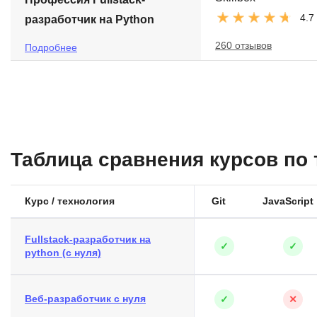
4.7
разработчик на Python
260 отзывов
Подробнее
Таблица сравнения курсов по
Курс / технология
Git
JavaScript
Fullstack-разработчик на
✓
✓
python (с нуля)
Веб-разработчик с нуля
✓
✕