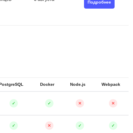
SRE
Подробнее
Selenium
тестирования
Solidity
уктуры данных
Н
ние Windows
Нагрузочное тестирование
Д
ние PostgreSQL
Дизайнер верстальщик
Х
PostgreSQL
Docker
Node.js
Webpack
Хранилища данных
E
✓
✓
✕
✕
Elasticsearch
отка
✓
✕
✓
✓
Q