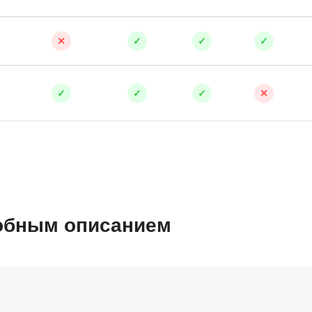
✕
✓
✓
✓
✓
✓
✓
✕
робным описанием