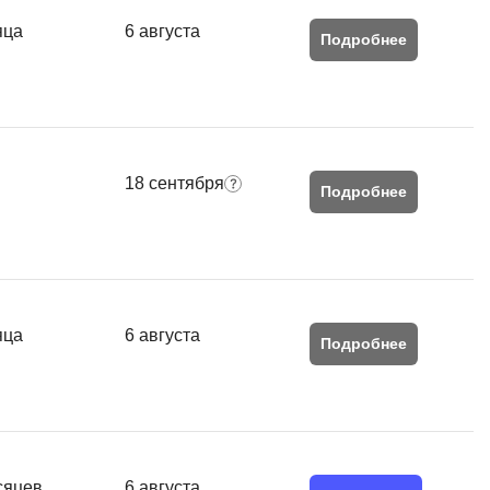
Я
яца
6 августа
Подробнее
Язык SQL
К
Кибербезопасность
Компьютерное зрение
18 сентября
Подробнее
Компьютерные сети
G
Groovy
GitLab
яца
6 августа
Подробнее
Godot
 архитектура
S
Scala
р
сяцев
6 августа