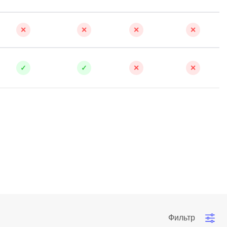
✕
✕
✕
✕
✓
✓
✕
✕
Фильтр