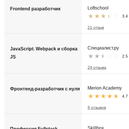
Loftschool
Frontend разработчик
3.4
21 отзыв
Специалист.ру
JavaScript. Webpack и сборка
2.5
JS
24 отзыва
Merion Academy
Фронтенд-разработчик с нуля
4.7
9 отзывов
Skillbox
Профессия Fullstack-