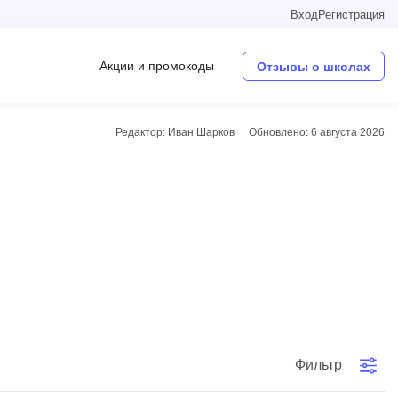
Вход
Регистрация
Акции и промокоды
Отзывы о школах
Редактор: Иван Шарков
Обновлено:
6 августа 2026
Операционные системы
W
Wordpress
Webflow
Webpack
O
Oracle SQL
Фильтр
OSINT
в
Objective-C