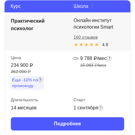
Курс
Школа
Иностранные языки
Soft Skills
Онлайн-институт
Практический
психологии Smart
психолог
ДПО
160 отзывов
Детям
4.8
Акции и промокоды
Цена
9 788 ₽/мес
От
234 900 ₽
15 083 ₽/мес
Рейтинг онлайн-школ
362 000 ₽
Ещё
-10%
по
промокоду
Длительность
Старт
14 месяцев
1 сентября
Подробнее