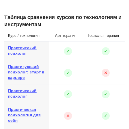
Таблица сравнения курсов по технологиям и
инструментам
Курс / технология
Арт-терапия
Гештальт-терапия
Практический
✓
✓
психолог
Практикующий
психолог: старт в
✓
✕
карьере
Практический
✓
✓
психолог
Практическая
психология для
✕
✓
себя