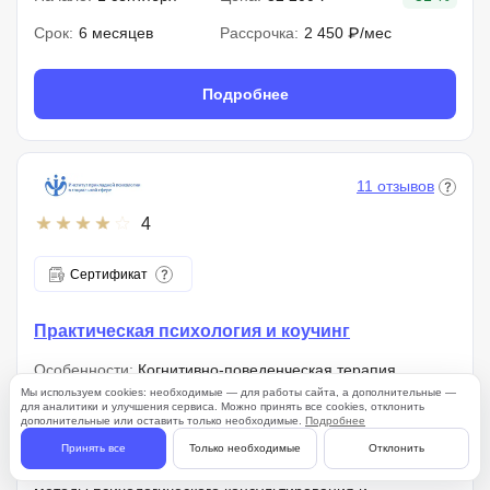
Срок:
6 месяцев
Рассрочка:
2 450 ₽/мес
Подробнее
11 отзывов
4
Сертификат
Практическая психология и коучинг
Особенности:
Когнитивно-поведенческая терапия,
транзактный анализ, арт-терапия, методология
Мы используем cookies: необходимые — для работы сайта, а дополнительные —
для аналитики и улучшения сервиса. Можно принять все cookies, отклонить
консультативного сопровождения
дополнительные или оставить только необходимые.
Подробнее
Для кого:
Специалисты социогуманитарного профиля или
Принять все
Только необходимые
Отклонить
лица со смежным высшим образованием, внедряющие