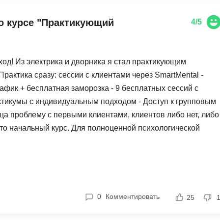
о курсе "Практикующий
4/5
од! Из электрика и дворника я стал практикующим
Практика сразу: сессии с клиентами через SmartMental -
афик + бесплатная заморозка - 9 бесплатных сессий с
ктикумы с индивидуальным подходом - Доступ к групповым
нца проблему с первыми клиентами, клиентов либо нет, либо
это начальный курс. Для полноценной психологической
урс в лыа раза больший по цене. Итого чтобы официально
овую сумму в 230₽ умножить в 5 раз, при этом как мы уже
зменений в жизни - идеален! Как база для
ть изменить жизнь с претензией на профессию. Рекомендую
нальному пути.
0
Комментировать
25