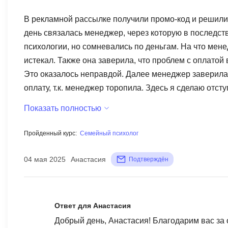
В рекламной рассылке получили промо-код и решили и
день связалась менеджер, через которую в последств
психологии, но сомневались по деньгам. На что менед
истекал. Также она заверила, что проблем с оплатой 
Это оказалось неправдой. Далее менеджер заверила,
оплату, т.к. менеджер торопила. Здесь я сделаю отс
работают превосходные! Им уходит моя одна звезда. 
Показать полностью
агрессивной форме. В итоге частично оплату мы внес
учебных материалов, обучение должно было начаться
Пройденный курс:
Семейный психолог
одумалась и решила прочитать отзывы на институт,
оставались должны. Каково же было мое удивление, к
04 мая 2025
Анастасия
Подтверждён
хваленный диплом MBA, которым так гордится Смар
зачислиться к ним, оказался чешской филькиной грамо
под вопросом). Так как никого договора с институтом
Ответ для Анастасия
заявление на зачисление не писали (всего этого мы 
Добрый день, Анастасия! Благодарим вас за о
назад нам показалось логичным. И несложным. После