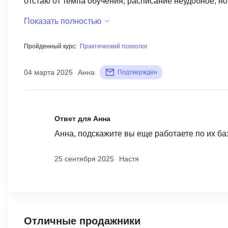
отстаю от темпа обучения, расписание неудобное, н
Теперь учусь в своем темпе и не переживаю!
Показать полностью
Пройденный курс:
Практический психолог
04 марта 2025
Анна
Подтверждён
Ответ для Анна
Анна, подскажите вы еще работаете по их баз
25 сентября 2025
Настя
Отличные продажники