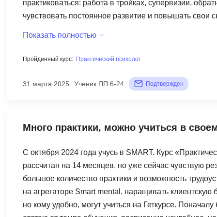
практиковаться: работа в тройках, супервизии, обрат
чувствовать постоянное развитие и повышать свои 
проще быть в роли консультанта. Преподаватели де
Показать полностью
практики. Кураторы тоже на связи, реагируют быстро
диплом о профпереподготовке, который даёт право к
Пройденный курс:
Практический психолог
знания, а возможность перейти к практике. Обучение
упростило решение о поступлении. Особенно приятно
31 марта 2025
Ученик ПП 6-24
Подтверждён
ощущение, что ты среди своих, и это мотивирует. О
можно попасть ещё до конца курса. Это возможность 
— быть психологом. Регулярно проходят вебинары, в
Много практики, можно учиться в свое
обучение живым и насыщенным. Программа охватывае
техники работы, этику, специфику возрастных групп,
С октября 2024 года учусь в SMART. Курс «Практиче
картину профессии. Если и есть минусы, то только в 
рассчитан на 14 месяцев, но уже сейчас чувствую рез
время, и еще часто отсутствует возможность записат
большое количество практики и возможность трудоуст
места. Для тех, кто хочет освоить профессию психоло
на агрегаторе Smart mental, наращивать клиентскую 
обучение стоит внимания.
но кому удобно, могут учиться на Геткурсе. Поначал