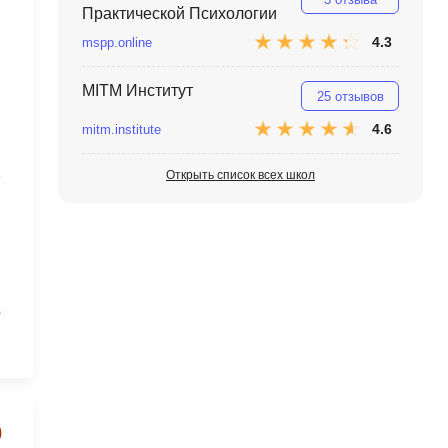
Я
Практической Психологии
4.3
mspp.online
Язык SQL
К
MITM Институт
25 отзывов
Кибербезопасность
4.6
mitm.institute
1
Компьютерное зрение
Открыть список всех школ
Компьютерные сети
G
Groovy
GitLab
0
Godot
 архитектура
S
Scala
р