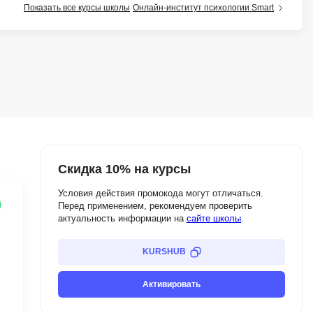
Показать все курсы школы
Онлайн-институт психологии Smart
тов
OpenStack
р
OpenCart
нет магазина
Z
стрирование
Zabbix
H
tJS
Hadoop
go
Скидка 10% на курсы
M
js
Условия действия промокода могут отличаться.
Перед применением, рекомендуем проверить
MS Access
ng
актуальность информации на
сайте школы
.
MongoDB
lar
KURSHUB
MySQL
el
Microsoft Azure
er
Активировать
MODX
s