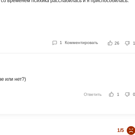
о со временем психика расслабилась и я приспособилась.
Ruby
Разработка на языке C и C++
RabbitMQ
Разработка на Kotlin
React Native
Разработка игр на Unreal Engine
L
Работа с GIT
1
Комментировать
26
Linux
Разработка на языке Swift
LibGDX
Реверс инжиниринг
Робототехника для взрослых
K
е или нет?)
Ручное тестирование
Kubernetes
I
Ответить
1
М
iOS разработка
Микросервисная
IoT
Т
F
Тестирование иг
1/5