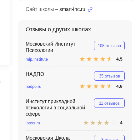
MATLAB
ony
Сайт школы –
smart-inc.ru
MS SQL
Отзывы о других школах
C
Cisco
Московский Институт
108 отзывов
Психологии
CI/CD
3
4.5
mip.institute
CentOS
ClickHouse
НАДПО
35 отзывов
4.6
nadpo.ru
П
ка
Пентест
Институт прикладной
11 отзывов
психологии в социальной
Промпт инжиниринг
de
сфере
Программная инженерия
4
ippss.ru
Парсинг
Московская Школа
3 отзыва