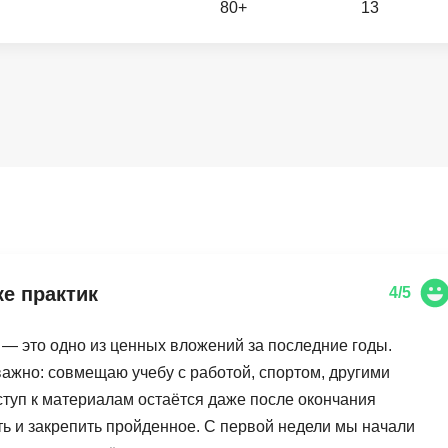
80+
13
Вайб кодинг
Создание чат-бо
Веб-разработка
Сетевой инжене
Верстка на HTML и CSS
Создание интер
Сетевое админи
J
JavaScript-разработка
Ф
Jira
Фреймворк Reac
jQuery
Фреймворк Djan
Jenkins
Фреймворк Node.
ке практик
4/5
Joomla
Фреймворк Spri
Java Spring Boot
Фреймворк Angu
ь — это одно из ценных вложений за последние годы.
Фреймворк Larav
важно: совмещаю учебу с работой, спортом, другими
A
ступ к материалам остаётся даже после окончания
Фреймворк Flutt
Android-разработка
ть и закрепить пройденное. С первой недели мы начали
Фреймворк Vue.j
Apache Kafka