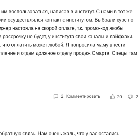
Frontend-разработка
А
м воспользоваться, написав в институт. С нами в тот же
FullStack-разработка
Автоматизация 
ии осуществлялся контакт с институтом. Выбрали курс по
Flask
жер настояла на скорой оплате, т.к. промо-код якобы
Алгоритмы и стр
FastAPI
в рассрочку не будет, у института свои каналы и лайфхаки.
Администрирова
 что оплатить может любой. Я попросила маму внести
D
Архитектор ПО
тупление и отдам должное отделу продаж Смарта. Спецы там
DevOps
Администрирова
Они могут продать снег эскимосу, правда, в крайне
Docker
ли, и мне тут же открылся доступ в личный кабинет. Без
Б
 только через три недели. Этим же вечером я немного
Dart
Белый хакер
 которому мы перевели немаленькую сумму и еще
Drupal
огда в отзывах здесь же, на Яндексе, я выяснила, что
Базы данных
2
Комментировать
20
DataLens
т и который стал решающим фактором моего решения
Блокчейн
Delphi
той, которая не котируется нигде, кроме Чехии (и то тут
N
 мы не заключали, чека об оплате от них не получили,
B
в глаза не видели), решение запросить уплаченную сумму
No-Code разраб
братную связь. Нам очень жаль, что у вас остались
Backend разработка
 утомительного часового разговора, в котором менеджер