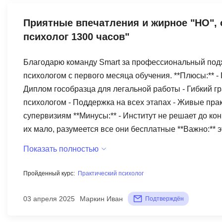
Приятные впечатления и жирное "НО", 
психолог 1300 часов"
Благодарю команду Smart за профессиональный подх
психологом с первого месяца обучения. **Плюсы:** - 
Диплом гособразца для легальной работы - Гибкий гр
психологом - Поддержка на всех этапах - Живые пра
супервизиям **Минусы:** - Институт не решает до ко
их мало, разумеется все они бесплатные **Важно:** 
практики вам придется пройти еще такой же курс и к
Показать полностью
начать консультировать в России вам придется старт
разобрались, клиентов у вас не будет. Но как старт и
Пройденный курс:
Практический психолог
мультимодальности - тоже. Smart дал мне возможнос
тем, кто ФИНАНСОВО готов к серьезному профессио
03 апреля 2025
Маркин Иван
Подтверждён