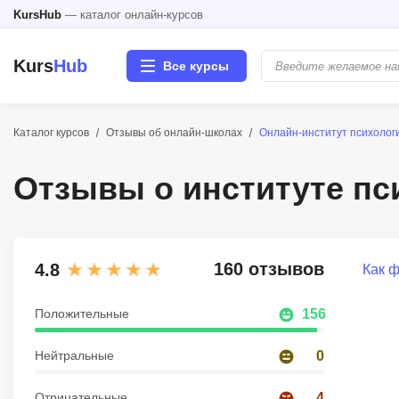
KursHub
— каталог онлайн-курсов
Kurs
Hub
Все курсы
Каталог курсов
Отзывы об онлайн-школах
Онлайн-институт психолог
Разработка
Отзывы о институте пс
Маркетинг
Дизайн
160 отзывов
4.8
Как 
Аналитика
Положительные
156
Менеджмент
Нейтральные
0
Иностранные языки
Отрицательные
4