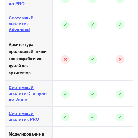
до PRO
Системный
аналитик.
✓
✓
✓
Advanced
Архитектура
приложений: пиши
как разработчик,
✕
✓
✕
думай как
архитектор
Системный
аналитик: с нуля
✓
✓
✓
до Junior
Системный
✓
✓
✓
аналитик PRO
Моделирование в