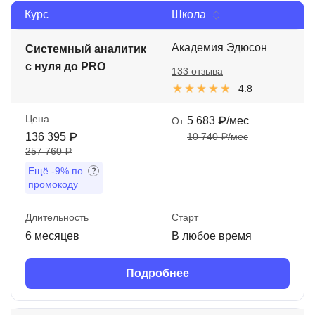
Курс
Школа
Иностранные языки
Soft Skills
Академия Эдюсон
Системный аналитик
с нуля до PRO
133 отзыва
ДПО
4.8
Детям
Цена
5 683 ₽/мес
От
Акции и промокоды
136 395 ₽
10 740 ₽/мес
257 760 ₽
Рейтинг онлайн-школ
Ещё
-9%
по
промокоду
Длительность
Старт
6 месяцев
В любое время
Подробнее