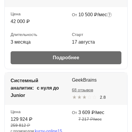
Цена
10 500 ₽/мес
От
42 000 ₽
Длительность
Старт
3 месяца
17 августа
Подробнее
GeekBrains
Системный
аналитик: с нуля до
68 отзывов
Junior
2.8
Цена
3 609 ₽/мес
От
129 924 ₽
7 217 ₽/мес
259 812 ₽
kursy-online15
с промокодом