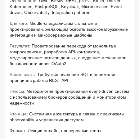
Особенности:
UML, BPMN, REST, gRPC, Kafka, Docker,
Kubernetes, PostgreSQL, Keycloak, Microservices, Event-
driven, Observability, Integration patterns
Для кого:
Middle-специалистам с опытом в
проектировании, желающим освоить высоконагруженные
интеграции и микросервисные шаблоны
Результат:
Проектирование перехода от монолита к
микросервисам, разработка API-контрактов,
моделирование потоков данных, внедрение механизмов
безопасности через OAuth2
Важно знать:
Требуется владение SQL и понимание
принципов работы REST API
Плюсы:
Методология проектирования event-driven систем
с использованием брокеров сообщений и мониторингом
надежности
Что еще:
Системная архитектура в связке с практиками
observability и управления доступом
Формат:
Лекции онлайн, проверочные тесты.