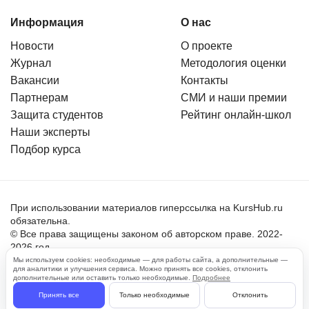
Информация
О нас
Новости
О проекте
Журнал
Методология оценки
Вакансии
Контакты
Партнерам
СМИ и наши премии
Защита студентов
Рейтинг онлайн-школ
Наши эксперты
Подбор курса
При использовании материалов гиперссылка на KursHub.ru
обязательна.
© Все права защищены законом об авторском праве. 2022-
2026 год.
Мы используем cookies: необходимые — для работы сайта, а дополнительные —
для аналитики и улучшения сервиса. Можно принять все cookies, отклонить
Пользовательское соглашение
дополнительные или оставить только необходимые.
Подробнее
Политика обработки персональных данных
Принять все
Только необходимые
Отклонить