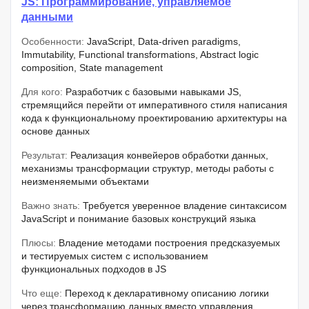
JS: Программирование, управляемое
данными
Особенности:
JavaScript, Data-driven paradigms,
Immutability, Functional transformations, Abstract logic
composition, State management
Для кого:
Разработчик с базовыми навыками JS,
стремящийся перейти от императивного стиля написания
кода к функциональному проектированию архитектуры на
основе данных
Результат:
Реализация конвейеров обработки данных,
механизмы трансформации структур, методы работы с
неизменяемыми объектами
Важно знать:
Требуется уверенное владение синтаксисом
JavaScript и понимание базовых конструкций языка
Плюсы:
Владение методами построения предсказуемых
и тестируемых систем с использованием
функциональных подходов в JS
Что еще:
Переход к декларативному описанию логики
через трансформацию данных вместо управления