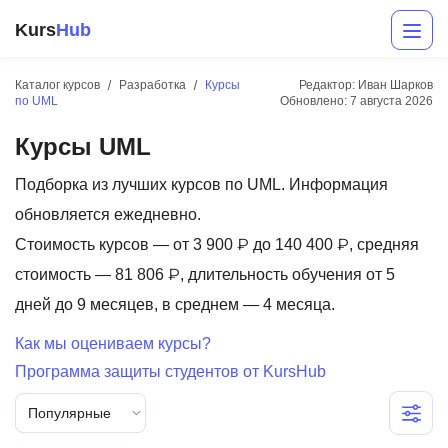
Kurs
Hub
Каталог курсов
Разработка
Курсы
Редактор: Иван Шарков
по UML
Обновлено:
7 августа 2026
Курсы UML
Подборка из лучших курсов по UML. Информация
обновляется ежедневно.
Стоимость курсов — от 3 900 ₽ до 140 400 ₽, средняя
Разработка
стоимость — 81 806 ₽, длительность обучения от 5
дней до 9 месяцев, в среднем — 4 месяца.
Маркетинг
Как мы оцениваем курсы?
Дизайн
Программа защиты студентов от KursHub
Аналитика
Популярные
Менеджмент