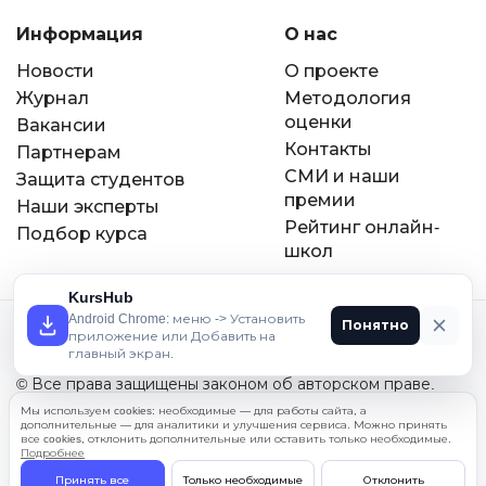
Информация
О нас
Новости
О проекте
Журнал
Методология
оценки
Вакансии
Контакты
Партнерам
СМИ и наши
Защита студентов
премии
Наши эксперты
Рейтинг онлайн-
Подбор курса
школ
KursHub
Android Chrome: меню -> Установить
Понятно
приложение или Добавить на
При использовании материалов гиперссылка на
главный экран.
KursHub.ru обязательна.
© Все права защищены законом об авторском праве.
2022-2026 год.
Мы используем cookies: необходимые — для работы сайта, а
дополнительные — для аналитики и улучшения сервиса. Можно принять
все cookies, отклонить дополнительные или оставить только необходимые.
Пользовательское соглашение
Подробнее
Политика обработки персональных данных
Принять все
Только необходимые
Отклонить