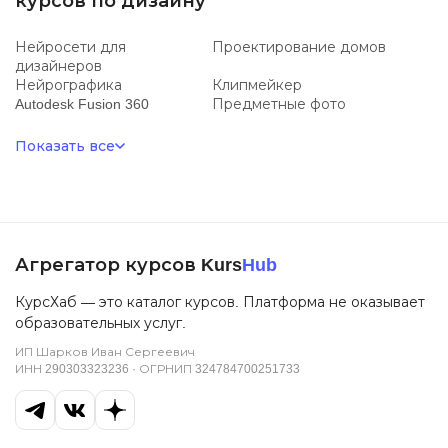
курсов по дизайну
Нейросети для
Проектирование домов
дизайнеров
Нейрографика
Клипмейкер
Autodesk Fusion 360
Предметные фото
Показать все
Агрегатор курсов Kurs
Hub
КурсХаб — это каталог курсов. Платформа не оказывает
образовательных услуг.
ИП Шарков Иван Сергеевич
ИНН 290303323236 · ОГРНИП 324784700251733