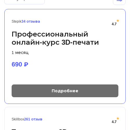
Иностранные языки
Soft Skills
Stepik
34 отзыва
4.7
ДПО
Профессиональный
онлайн-курс 3D-печати
Детям
1 месяц
Акции и промокоды
690
₽
Рейтинг онлайн-школ
Подробнее
Skillbox
261 отзыв
4.7