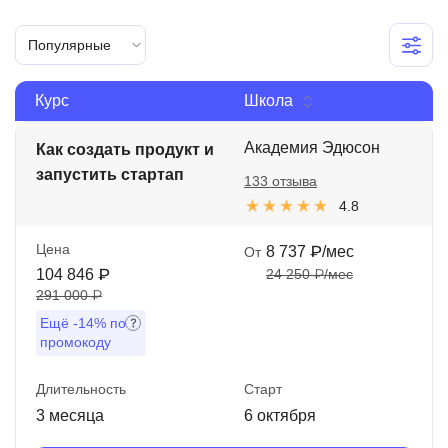
Иностранные языки
Популярные
Soft Skills
Курс
Школа
ДПО
Детям
Академия Эдюсон
Как создать продукт и
запустить стартап
133 отзыва
Акции и промокоды
4.8
Рейтинг онлайн-школ
Цена
8 737 ₽/мес
От
104 846 ₽
24 250 ₽/мес
291 000 ₽
Ещё
-14%
по
промокоду
Длительность
Старт
3 месяца
6 октября