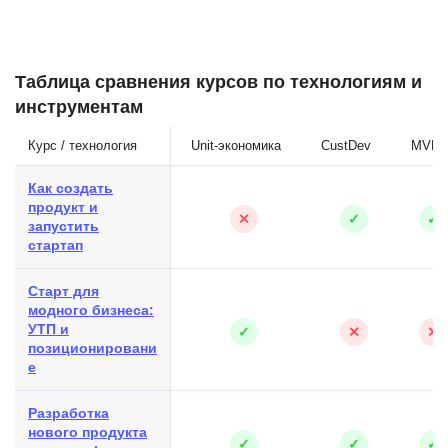
Таблица сравнения курсов по технологиям и
инструментам
Курс / технология
Unit-экономика
CustDev
MVP
Как создать
продукт и
✕
✓
✓
запустить
стартап
Старт для
модного бизнеса:
УТП и
✓
✕
✕
позиционировани
е
Разработка
нового продукта
✓
✓
✓