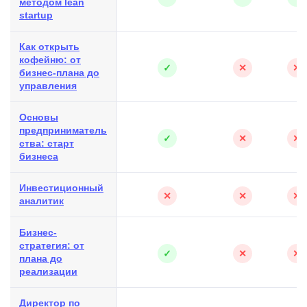
методом lean
startup
Как открыть
кофейню: от
✓
✕
✕
бизнес-плана до
управления
Основы
предприниматель
✓
✕
✕
ства: старт
бизнеса
Инвестиционный
✕
✕
✕
аналитик
Бизнес-
стратегия: от
✓
✕
✕
плана до
реализации
Директор по