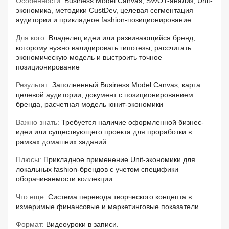
Особенности:
Business Model Canvas, SWOT-анализ, Unit-
экономика, методики CustDev, целевая сегментация
аудитории и прикладное fashion-позиционирование
Для кого:
Владелец идеи или развивающийся бренд,
которому нужно валидировать гипотезы, рассчитать
экономическую модель и выстроить точное
позиционирование
Результат:
Заполненный Business Model Canvas, карта
целевой аудитории, документ с позиционированием
бренда, расчетная модель юнит-экономики
Важно знать:
Требуется наличие оформленной бизнес-
идеи или существующего проекта для проработки в
рамках домашних заданий
Плюсы:
Прикладное применение Unit-экономики для
локальных fashion-брендов с учетом специфики
оборачиваемости коллекции
Что еще:
Система перевода творческого концепта в
измеримые финансовые и маркетинговые показатели
Формат:
Видеоуроки в записи.