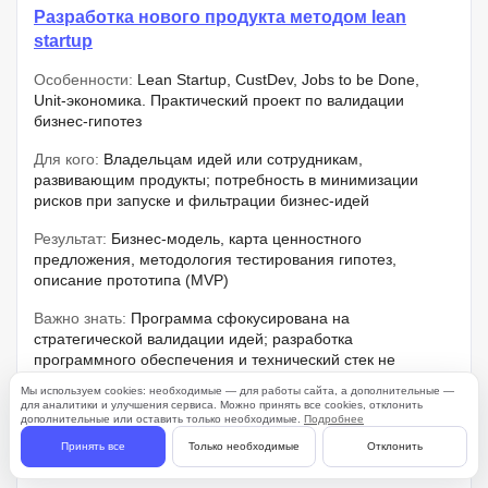
Разработка нового продукта методом lean
startup
Особенности:
Lean Startup, CustDev, Jobs to be Done,
Unit-экономика. Практический проект по валидации
бизнес-гипотез
Для кого:
Владельцам идей или сотрудникам,
развивающим продукты; потребность в минимизации
рисков при запуске и фильтрации бизнес-идей
Результат:
Бизнес-модель, карта ценностного
предложения, методология тестирования гипотез,
описание прототипа (MVP)
Важно знать:
Программа сфокусирована на
стратегической валидации идей; разработка
программного обеспечения и технический стек не
рассматриваются
Мы используем cookies: необходимые — для работы сайта, а дополнительные —
для аналитики и улучшения сервиса. Можно принять все cookies, отклонить
Плюсы:
Навык расчета Unit-экономики для
дополнительные или оставить только необходимые.
Подробнее
прогнозирования жизнеспособности идеи на стадии
Принять все
Только необходимые
Отклонить
проектирования