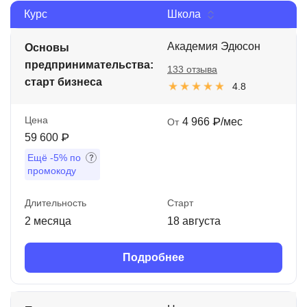
Курс
Школа
Иностранные языки
Soft Skills
Академия Эдюсон
Основы
предпринимательства:
133 отзыва
ДПО
старт бизнеса
4.8
Детям
Цена
4 966 ₽/мес
От
Акции и промокоды
59 600 ₽
Рейтинг онлайн-школ
Ещё
-5%
по
промокоду
Длительность
Старт
2 месяца
18 августа
Подробнее