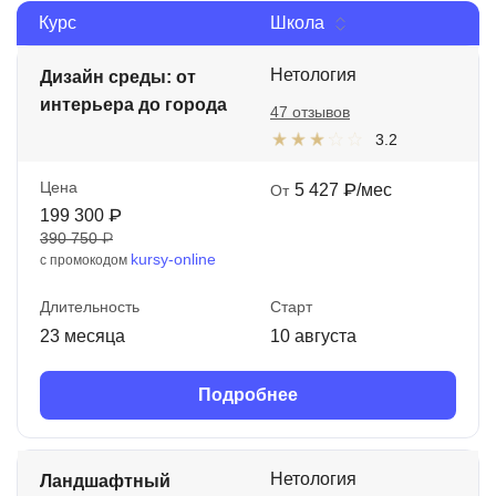
Курс
Школа
Иностранные языки
Soft Skills
Нетология
Дизайн среды: от
интерьера до города
47 отзывов
ДПО
3.2
Детям
Цена
5 427 ₽/мес
От
Акции и промокоды
199 300 ₽
390 750 ₽
Рейтинг онлайн-школ
kursy-online
с промокодом
Длительность
Старт
23 месяца
10 августа
Подробнее
Нетология
Ландшафтный