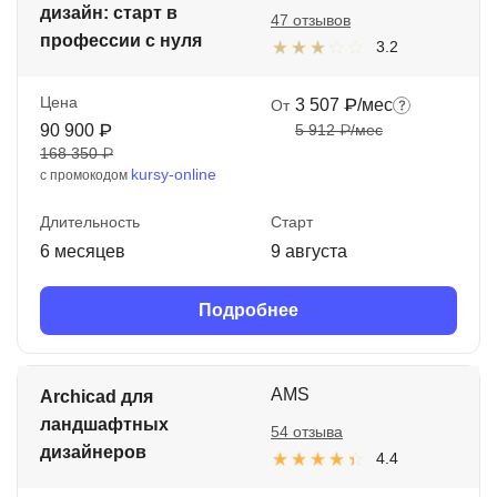
дизайн: старт в
47 отзывов
профессии с нуля
3.2
Цена
3 507 ₽/мес
От
90 900 ₽
5 912 ₽/мес
168 350 ₽
kursy-online
с промокодом
Длительность
Старт
6 месяцев
9 августа
Подробнее
AMS
Archicad для
ландшафтных
54 отзыва
дизайнеров
4.4