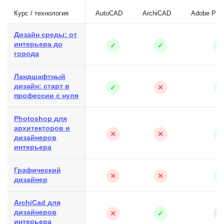
Курс / технология
AutoCAD
ArchiCAD
Adobe Pho
Дизайн среды: от
интерьера до
✓
✓
✓
города
Ландшафтный
дизайн: старт в
✓
✕
✓
профессии с нуля
Photoshop для
архитекторов и
✕
✕
✓
дизайнеров
интерьера
Графический
✕
✕
✓
дизайнер
ArchiCad для
дизайнеров
✕
✓
✕
интерьера