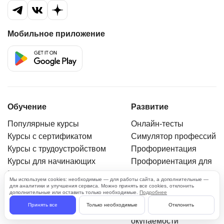
Мобильное приложение
Обучение
Развитие
Популярные курсы
Онлайн-тесты
Курсы с сертификатом
Симулятор профессий
Курсы с трудоустройством
Профориентация
Курсы для начинающих
Профориентация для
школьников
Бесплатные курсы
Мы используем cookies: необходимые — для работы сайта, а дополнительные —
Профессии
Мини-курсы
для аналитики и улучшения сервиса. Можно принять все cookies, отклонить
дополнительные или оставить только необходимые.
Подробнее
Вебинары
Бесплатные курсы с
Принять все
Только необходимые
Отклонить
сертификатом
Калькулятор
окупаемости