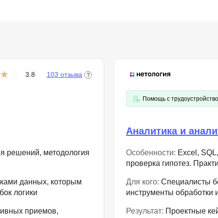
NestJS
Bootstrap
Nginx
Bash
Nuxt.js
Bubble
NoSQL
0 ... 9
У
3.8
103 отзыва
1C программирование
Управление разр
1С Битрикс
Помощь с трудоустройств
Управление дро
1С Администрирование
О
Аналитика и анал
P
ООП
PHP-разработка
ия решений, методология
Особенности:
Excel, SQL,
проверка гипотез. Практ
ками данных, которым
Для кого:
Специалисты бе
бок логики
инструменты обработки 
тивных приемов,
Результат:
Проектные кей