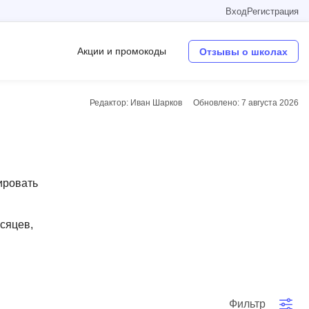
Вход
Регистрация
Акции и промокоды
Отзывы о школах
Редактор: Иван Шарков
Обновлено:
7 августа 2026
Операционные системы
W
Wordpress
ировать
Webflow
Webpack
есяцев,
O
Oracle SQL
OSINT
в
Фильтр
Objective-C