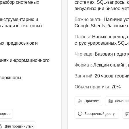
 разбор системных
системах, SQL-запросы 
визуализации бизнес-ме
-инструментарию и
Важно знать:
Наличие уст
а анализе текстовых
Google Sheets, базовые
Плюсы:
Навык перевода б
ых предпосылок и
структурированных SQL-
Что еще:
Базовая подгото
виях информационного
Формат:
Лекции онлайн, 
Занятий:
20 часов теории
 воркшопы.
Объем практики:
70%
Практика
Домашни
пертов
Бессрочный доступ
Для продвинутых