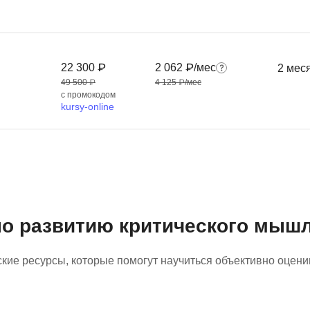
Ruby
Разработка на языке C и C++
RabbitMQ
Разработка на Kotlin
React Native
Разработка игр на Unreal Engine
22 300 ₽
2 062 ₽/мес
2 мес
49 500 ₽
4 125 ₽/мес
L
Работа с GIT
с промокодом
kursy-online
Linux
Разработка на языке Swift
LibGDX
Реверс инжиниринг
Робототехника для взрослых
K
Ручное тестирование
Kubernetes
I
М
о развитию критического мыш
iOS разработка
Микросервисная
IoT
ские ресурсы, которые помогут научиться объективно оцен
Т
F
Тестирование иг