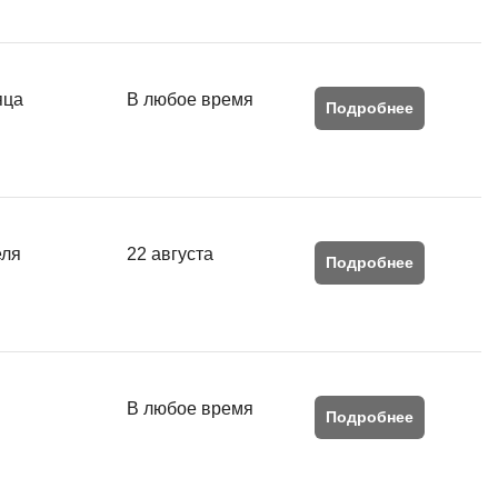
MATLAB
ony
MS SQL
яца
В любое время
Подробнее
C
Cisco
CI/CD
CentOS
еля
22 августа
ClickHouse
Подробнее
П
ка
Пентест
Промпт инжиниринг
de
В любое время
Подробнее
Программная инженерия
Парсинг