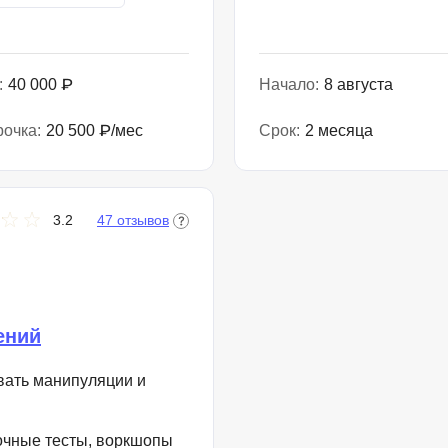
:
40 000 ₽
Начало:
8 августа
рочка:
20 500 ₽/мес
Срок:
2 месяца
3.2
47 отзывов
ений
вать манипуляции и
очные тесты, воркшопы