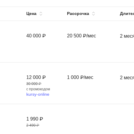
Вайб кодинг
Создание чат-бо
Цена
Рассрочка
Длите
Веб-разработка
Сетевой инжене
Верстка на HTML и CSS
Создание интер
40 000 ₽
20 500 ₽/мес
2 мес
Сетевое админи
J
JavaScript-разработка
Ф
Jira
Фреймворк Reac
jQuery
Фреймворк Djan
12 000 ₽
1 000 ₽/мес
2 мес
Jenkins
Фреймворк Node.
30 000 ₽
с промокодом
Joomla
Фреймворк Spri
kursy-online
Java Spring Boot
Фреймворк Angu
Фреймворк Larav
A
1 990 ₽
Фреймворк Flutt
Android-разработка
2 490 ₽
Фреймворк Vue.j
Apache Kafka