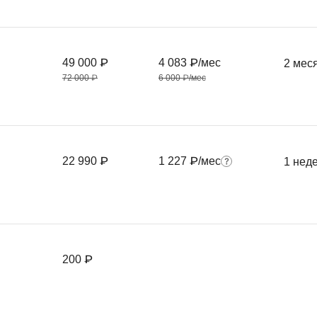
Фреймворк Symf
ASP.NET
Ansible
T
49 000 ₽
4 083 ₽/мес
2 мес
Arduino
TypeScript
72 000 ₽
6 000 ₽/мес
Android Studio
Tilda
Active Directory
Terraform
Apache Airflow
Three.js
22 990 ₽
1 227 ₽/мес
1 нед
Asterisk
V
API
VR/AR-разработ
Р
VMware
Разработка мобильных
Visual Studio Co
200 ₽
приложений
R
Разработка игр
Rust
Разработка игр на Unity