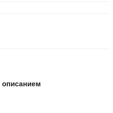
SRE
Selenium
тестирования
Solidity
уктуры данных
Н
ние Windows
Нагрузочное тестирование
Д
ние PostgreSQL
Дизайнер верстальщик
Х
Хранилища данных
м описанием
E
Elasticsearch
отка
Q