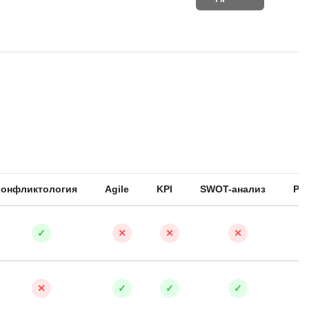
Конфликтология
Agile
KPI
SWOT-анализ
Ри
✓
✕
✕
✕
✕
✓
✓
✓