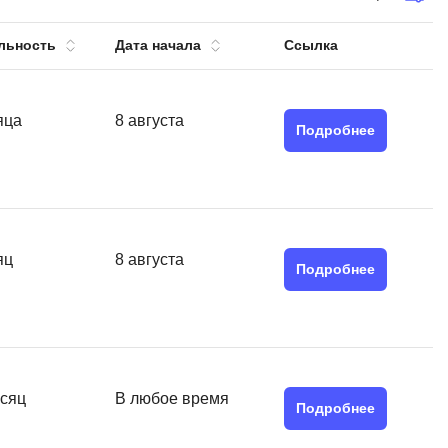
тов
OpenStack
льность
Дата начала
Ссылка
р
OpenCart
нет магазина
Z
яца
8 августа
стрирование
Подробнее
Zabbix
H
tJS
Hadoop
go
яц
8 августа
M
js
Подробнее
MS Access
ng
MongoDB
lar
MySQL
el
есяц
В любое время
Microsoft Azure
er
Подробнее
MODX
s