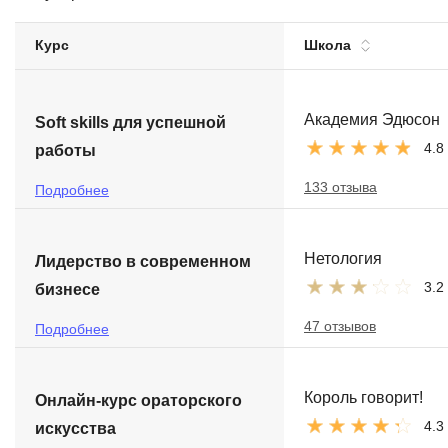
Soft Skills
Курс
Школа
ДПО
Академия Эдюсон
Soft skills для успешной
Детям
4.8
работы
133 отзыва
Подробнее
Нетология
Лидерство в современном
3.2
бизнесе
47 отзывов
Подробнее
Король говорит!
Онлайн-курс ораторского
4.3
искусства