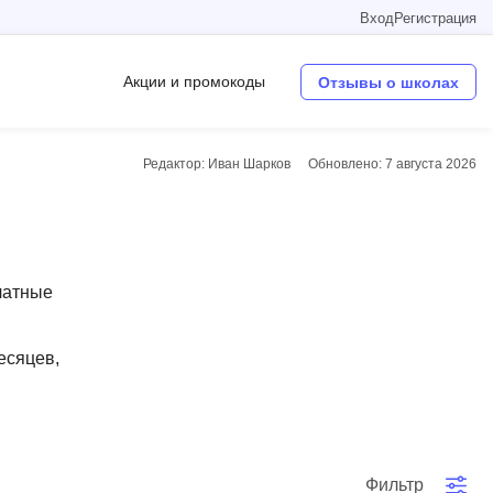
Вход
Регистрация
Акции и промокоды
Отзывы о школах
Редактор: Иван Шарков
Обновлено:
7 августа 2026
Операционные системы
W
Wordpress
латные
Webflow
Webpack
есяцев,
O
Oracle SQL
OSINT
в
Фильтр
Objective-C