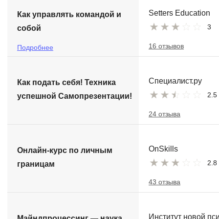
Setters Education
Как управлять командой и
3
собой
16 отзывов
Подробнее
Специалист.ру
Как подать себя! Техника
2.5
успешной Самопрезентации!
24 отзыва
OnSkills
Онлайн-курс по личным
2.8
границам
43 отзыва
Институт новой пс
Майндпроцессинг — наука