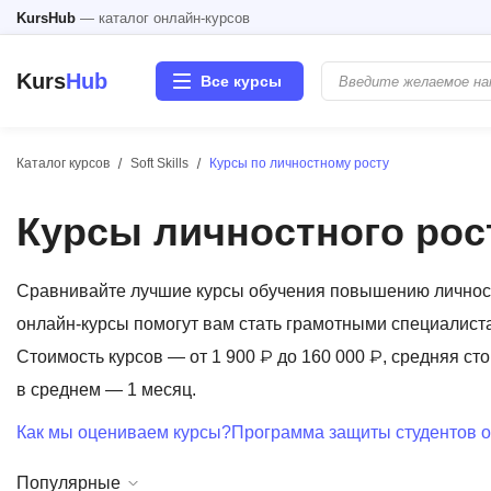
KursHub
— каталог онлайн-курсов
Kurs
Hub
Все курсы
Каталог курсов
Soft Skills
Курсы по личностному росту
Разработка
Курсы личностного рос
Маркетинг
Дизайн
Сравнивайте лучшие курсы обучения повышению личност
онлайн-курсы помогут вам стать грамотными специалист
Аналитика
Стоимость курсов — от 1 900 ₽ до 160 000 ₽, средняя сто
в среднем — 1 месяц.
Менеджмент
Как мы оцениваем курсы?
Программа защиты студентов о
Иностранные языки
Популярные