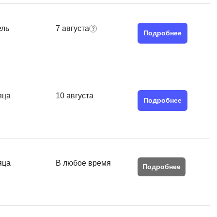
Я
Язык SQL
ель
7 августа
Подробнее
К
Кибербезопасность
Компьютерное зрение
Компьютерные сети
яца
10 августа
Подробнее
G
Groovy
GitLab
яца
В любое время
Godot
Подробнее
 архитектура
S
Scala
р