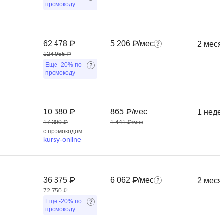
промокоду
Фреймворк Symf
ASP.NET
Ansible
T
62 478 ₽
5 206 ₽/мес
2 мес
Arduino
TypeScript
124 955 ₽
Ещё
-20%
по
Android Studio
Tilda
промокоду
Active Directory
Terraform
Apache Airflow
Three.js
10 380 ₽
865 ₽/мес
1 нед
Asterisk
V
17 300 ₽
1 441 ₽/мес
с промокодом
API
VR/AR-разработ
kursy-online
Р
VMware
Разработка мобильных
Visual Studio Co
36 375 ₽
6 062 ₽/мес
2 мес
приложений
72 750 ₽
R
Разработка игр
Ещё
-20%
по
промокоду
Rust
Разработка игр на Unity