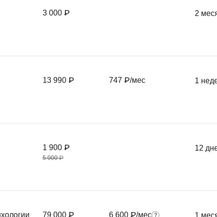
Frontend-разработка
А
3 000 ₽
2 мес
FullStack-разработка
Автоматизация 
Flask
Алгоритмы и стр
FastAPI
Администрирова
D
Архитектор ПО
13 990 ₽
747 ₽/мес
1 нед
DevOps
Администрирова
Docker
Б
Dart
Белый хакер
Drupal
1 900 ₽
12 дн
Базы данных
DataLens
5 000 ₽
Блокчейн
Delphi
N
B
No-Code разраб
Backend разработка
ихологии
79 000 ₽
6 600 ₽/мес
1 мес