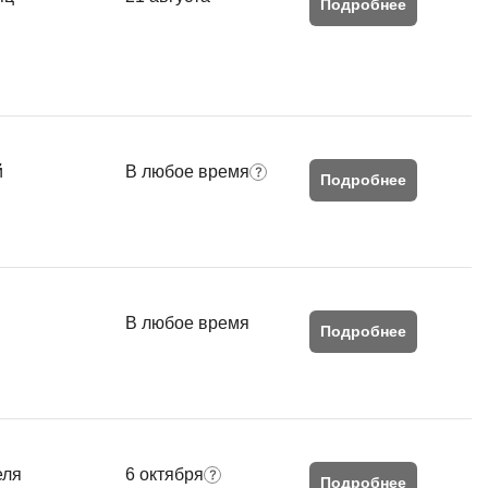
Подробнее
QGIS
Qt Creator
X
XML
й
В любое время
Подробнее
U
аботкой и IT
UML
нами
Y
Yandex Cloud
В любое время
Подробнее
еля
6 октября
Подробнее