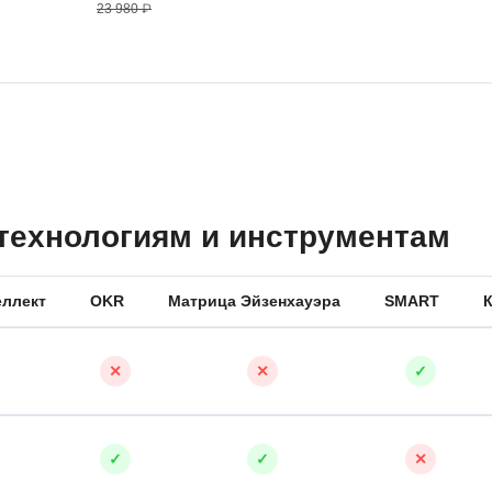
23 980 ₽
 технологиям и инструментам
ллект
OKR
Матрица Эйзенхауэра
SMART
✕
✕
✓
✓
✓
✕