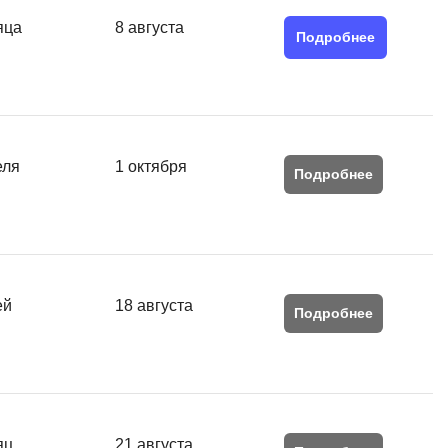
SRE
яца
8 августа
Selenium
Подробнее
тестирования
Solidity
уктуры данных
Н
ние Windows
Нагрузочное тестирование
еля
1 октября
Подробнее
Д
ние PostgreSQL
Дизайнер верстальщик
Х
Хранилища данных
ей
18 августа
Подробнее
E
Elasticsearch
отка
Q
яц
21 августа