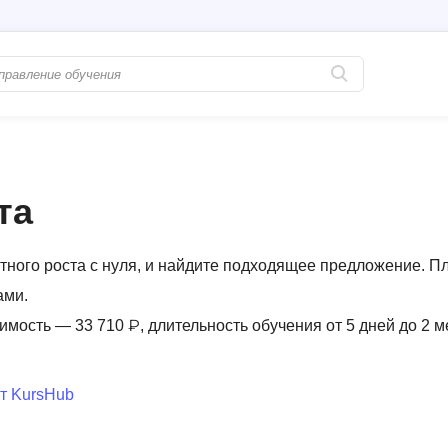
Популярные
PostgreSQL
Python-разработка
Pascal
та
Java-разработка
Postman
QA-тестирование
Perl
ного роста с нуля, и найдите подходящее предложение. П
Информационная безопасность
Powershell
ами.
Разработка на языке C#
PyQt
имость — 33 710 ₽, длительность обучения от 5 дней до 2 м
Системное администрирование
Prometheus
Golang-разработка
т KursHub
С
В
Создание сайто