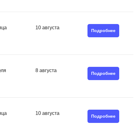
MATLAB
ony
MS SQL
яца
10 августа
C
Подробнее
Cisco
CI/CD
CentOS
еля
8 августа
ClickHouse
Подробнее
П
ка
Пентест
Промпт инжиниринг
de
яца
10 августа
Подробнее
Программная инженерия
Парсинг