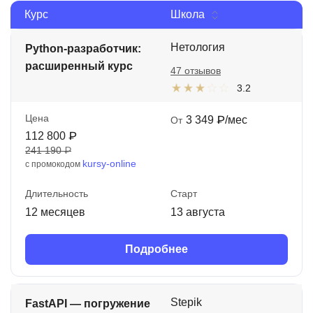
Курс
Школа
Иностранные языки
Soft Skills
Нетология
Python-разработчик:
расширенный курс
47 отзывов
ДПО
3.2
Детям
Цена
3 349 ₽/мес
От
Акции и промокоды
112 800 ₽
241 190 ₽
Рейтинг онлайн-школ
kursy-online
с промокодом
Длительность
Старт
12 месяцев
13 августа
Подробнее
Stepik
FastAPI — погружение