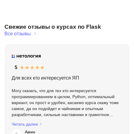
посмотрите, есть ли практические задания и разбор
собирать примеры выполненных заданий для
сравнивать по тому, насколько они помогают решать
работ;
дальнейшего развития.
реальные учебные и рабочие задачи.
оцените, насколько подробно описаны темы и
какие модули входят в программу и в каком порядке
инструменты обучения;
они идут;
Свежие отзывы о курсах по Flask
изучите отзывы учеников о преподавателях и
есть ли задания после ключевых тем;
Все отзывы
обратной связи;
как организована проверка работ и обратная связь;
сравните, какие результаты обучения показывает
есть ли итоговый проект или набор практических
школа на примерах работ.
кейсов;
насколько свежими выглядят материалы и примеры
в программе;
5
что пишут ученики о понятности объяснений и
пользе практики.
Для всех кто интересуется ЯП
Могу сказать, что для тех кто интересуется
программированием в целом, Python, оптимальный
вариант, он прост и удобен, касаемо курса скажу тоже
самое, да он подойдет и чайникам и опытным
разработчикам, сильные наставники и грамотное
составление программы обучения это плюсы. В целом
Читать далее
заслуживает одобре...
Амин