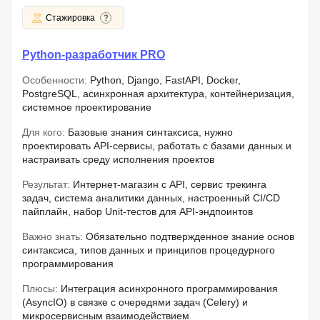
Стажировка
Python-разработчик PRO
Особенности:
Python, Django, FastAPI, Docker,
PostgreSQL, асинхронная архитектура, контейнеризация,
системное проектирование
Для кого:
Базовые знания синтаксиса, нужно
проектировать API-сервисы, работать с базами данных и
настраивать среду исполнения проектов
Результат:
Интернет-магазин с API, сервис трекинга
задач, система аналитики данных, настроенный CI/CD
пайплайн, набор Unit-тестов для API-эндпоинтов
Важно знать:
Обязательно подтвержденное знание основ
синтаксиса, типов данных и принципов процедурного
программирования
Плюсы:
Интеграция асинхронного программирования
(AsyncIO) в связке с очередями задач (Celery) и
микросервисным взаимодействием