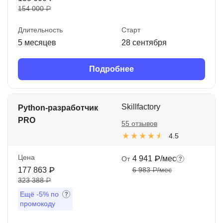
154 000 ₽
Длительность
Старт
5 месяцев
28 сентября
Подробнее
Skillfactory
Python-разработчик
PRO
55 отзывов
4.5
Цена
4 941 ₽/мес
От
177 863 ₽
6 983 ₽/мес
323 388 ₽
Ещё
-5%
по
промокоду