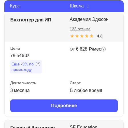
Курс
Школа
Иностранные языки
Soft Skills
Академия Эдюсон
Бухгалтер для ИП
133 отзыва
ДПО
4.8
Детям
Цена
6 628 ₽/мес
От
Акции и промокоды
79 546 ₽
Ещё
-5%
по
Рейтинг онлайн-школ
промокоду
Длительность
Старт
3 месяца
В любое время
Подробнее
SF Education
Главный бухгалтер