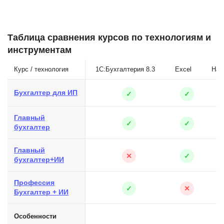
Таблица сравнения курсов по технологиям и
инструментам
Курс / технология
1С:Бухгалтерия 8.3
Excel
Нал
Бухгалтер для ИП
✓
✓
Главный
✓
✓
бухгалтер
Главный
✕
✓
бухгалтер+ИИ
Профессия
✓
✕
Бухгалтер + ИИ
Особенности