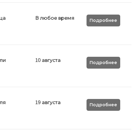
MODX
.js
MATLAB
ца
В любое время
mfony
Подробнее
MS SQL
C
Cisco
ели
10 августа
CI/CD
Подробнее
CentOS
ClickHouse
П
тка
ля
19 августа
Подробнее
Пентест
Промпт инжиниринг
de
Программная инженерия