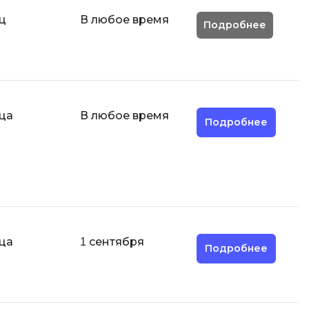
Парсинг
ц
В любое время
Подробнее
Я
Язык SQL
К
Кибербезопасность
ца
В любое время
Подробнее
Компьютерное зрение
Компьютерные сети
G
Groovy
GitLab
ца
1 сентября
Подробнее
Godot
ая архитектура
S