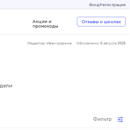
Вход
Регистрация
Акции и
Отзывы о школах
промокоды
Редактор: Иван Шарков
Обновлено:
6 августа 2026
а
ООП
Операционные системы
W
Wordpress
едели
Webflow
Webpack
O
Фильтр
Oracle SQL
OSINT