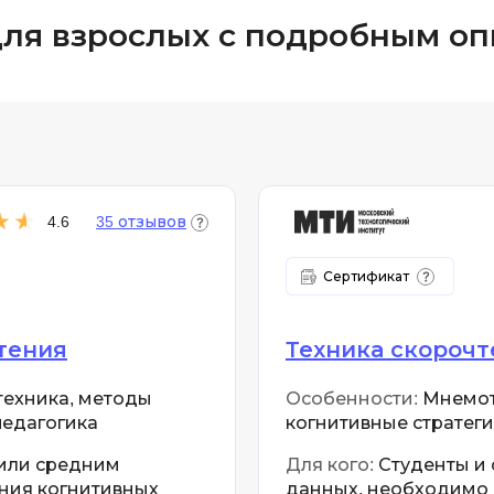
для взрослых с подробным о
4.6
35 отзывов
Сертификат
тения
Техника скорочт
техника, методы
Особенности:
Мнемоте
педагогика
когнитивные стратеги
или средним
Для кого:
Студенты и 
ния когнитивных
данных, необходимо 