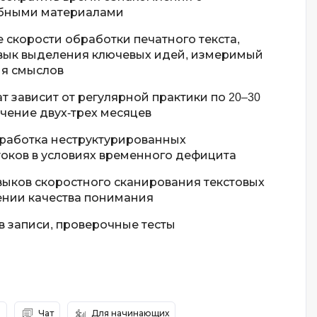
ебными материалами
 скорости обработки печатного текста,
вык выделения ключевых идей, измеримый
ия смыслов
т зависит от регулярной практики по 20–30
чение двух-трех месяцев
работка неструктурированных
ков в условиях временного дефицита
выков скоростного сканирования текстовых
ении качества понимания
 записи, проверочные тесты
в
Чат
Для начинающих