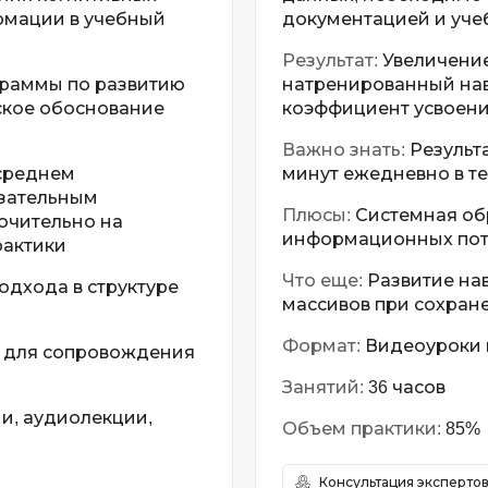
рмации в учебный
документацией и уч
Результат:
Увеличение
граммы по развитию
натренированный на
ское обоснование
коэффициент усвоен
Важно знать:
Результа
среднем
минут ежедневно в те
язательным
Плюсы:
Системная об
ючительно на
информационных пото
рактики
Что еще:
Развитие на
дхода в структуре
массивов при сохран
Формат:
Видеоуроки в
к для сопровождения
Занятий:
36 часов
и, аудиолекции,
Объем практики:
85%
Консультация эксперто