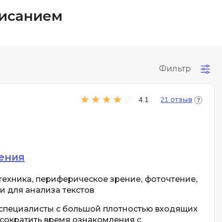
писанием
Фильтр
4.1
21 отзыв
ения
хника, периферическое зрение, фоточтение,
и для анализа текстов
специалисты с большой плотностью входящих
сократить время ознакомления с