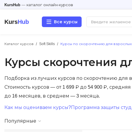
KursHub
— каталог онлайн-курсов
Kurs
Hub
Все курсы
Каталог курсов
Soft Skills
Курсы по скорочтению для взрослых
Разработка
Курсы скорочтения д
Маркетинг
Дизайн
Подборка из лучших курсов по скорочтению для 
Стоимость курсов — от 1 699 ₽ до 54 900 ₽, средня
Аналитика
до 16 месяцев, в среднем — 3 месяца.
Как мы оцениваем курсы?
Программа защиты студе
Менеджмент
Популярные
Иностранные языки