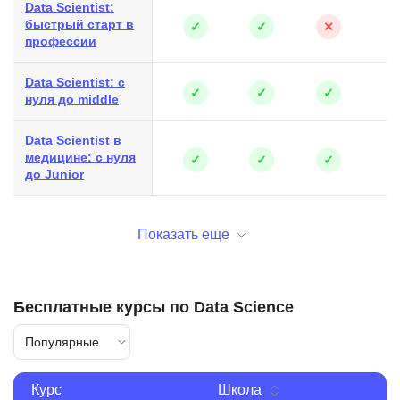
Data Scientist:
быстрый старт в
✓
✓
✕
профессии
Data Scientist: с
✓
✓
✓
нуля до middle
Data Scientist в
медицине: с нуля
✓
✓
✓
до Junior
Показать еще
Бесплатные курсы по Data Science
Популярные
Курс
Школа