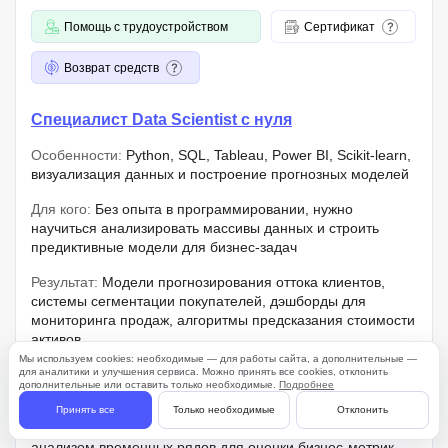
Помощь с трудоустройством
Сертификат
Возврат средств
Специалист Data Scientist с нуля
Особенности:
Python, SQL, Tableau, Power BI, Scikit-learn,
визуализация данных и построение прогнозных моделей
Для кого:
Без опыта в программировании, нужно
научиться анализировать массивы данных и строить
предиктивные модели для бизнес-задач
Результат:
Модели прогнозирования оттока клиентов,
системы сегментации покупателей, дэшборды для
мониторинга продаж, алгоритмы предсказания стоимости
активов
Мы используем cookies: необходимые — для работы сайта, а дополнительные —
для аналитики и улучшения сервиса. Можно принять все cookies, отклонить
Важно знать:
Ежедневная практика 1-2 часа для усвоения
дополнительные или оставить только необходимые.
Подробнее
синтаксиса библиотек и алгоритмов
Принять все
Только необходимые
Отклонить
Плюсы:
Применение Deep Learning в сочетании с
анализом временных рядов для оценки бизнес-метрик