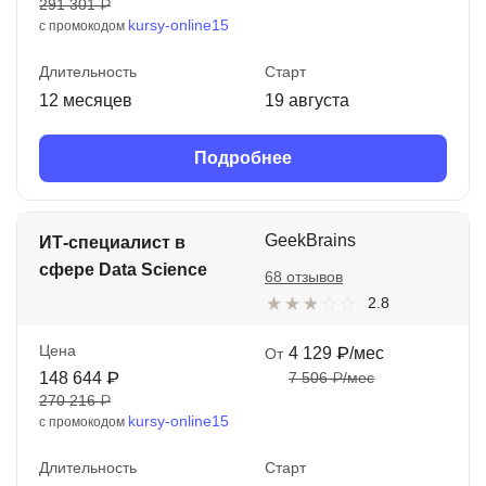
291 301 ₽
kursy-online15
с промокодом
Длительность
Старт
12 месяцев
19 августа
Подробнее
GeekBrains
ИТ-специалист в
сфере Data Science
68 отзывов
2.8
Цена
4 129 ₽/мес
От
148 644 ₽
7 506 ₽/мес
270 216 ₽
kursy-online15
с промокодом
Длительность
Старт