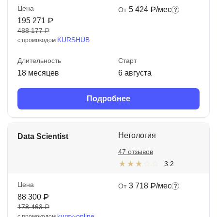
Цена
5 424 ₽/мес
От
195 271 ₽
488 177 ₽
KURSHUB
с промокодом
Длительность
Старт
18 месяцев
6 августа
Подробнее
Нетология
Data Scientist
47 отзывов
3.2
Цена
3 718 ₽/мес
От
88 300 ₽
178 463 ₽
kursy-online
с промокодом