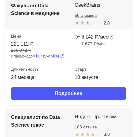
GeekBrains
Факультет Data
Science в медицине
68 отзывов
2.8
Цена
6 142 ₽/мес
От
221 112 ₽
7 677 ₽/мес
276 372 ₽
kursy-online15
с промокодом
Длительность
Старт
24 месяца
10 августа
Подробнее
Яндекс Практикум
Специалист по Data
Science плюс
103 отзыва
3.8