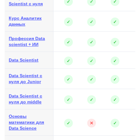
✓
✓
✓
Scientist с нуля
Курс Аналитик
✓
✓
✓
данных
Профессия Data
✓
✓
✓
scientist + ИИ
Data Scientist
✓
✓
✓
Data Scientist с
✓
✓
✓
нуля до Junior
Data Scientist с
✓
✓
✓
нуля до middle
Основы
математики для
✓
✕
✓
Data Science