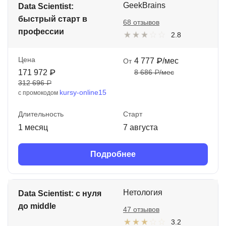
GeekBrains
Data Scientist:
быстрый старт в
68 отзывов
профессии
2.8
Цена
4 777 ₽/мес
От
171 972 ₽
8 686 ₽/мес
312 696 ₽
kursy-online15
с промокодом
Длительность
Старт
1 месяц
7 августа
Подробнее
Нетология
Data Scientist: с нуля
до middle
47 отзывов
3.2