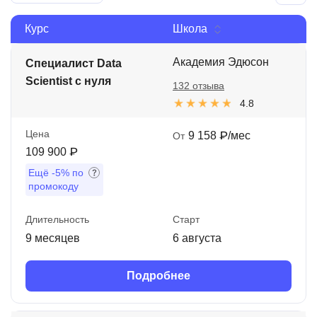
Иностранные языки
Курс
Школа
Soft Skills
Академия Эдюсон
Специалист Data
ДПО
Scientist с нуля
132 отзыва
Детям
4.8
Акции и промокоды
Цена
9 158 ₽/мес
От
109 900 ₽
Рейтинг онлайн-школ
Ещё
-5%
по
промокоду
Длительность
Старт
9 месяцев
6 августа
Подробнее