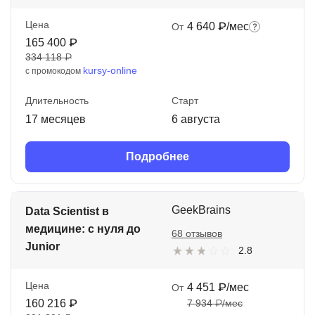
Цена
4 640 ₽/мес
От
165 400 ₽
334 118 ₽
kursy-online
с промокодом
Длительность
Старт
17 месяцев
6 августа
Подробнее
GeekBrains
Data Scientist в
медицине: с нуля до
68 отзывов
Junior
2.8
Цена
4 451 ₽/мес
От
160 216 ₽
7 934 ₽/мес