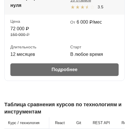
нуля
3.5
Цена
6 000 ₽/мес
От
72 000 ₽
150 000 ₽
Длительность
Старт
12 месяцев
В любое время
Подробнее
Таблица сравнения курсов по технологиям и
инструментам
Курс / технология
React
Git
REST API
Reac