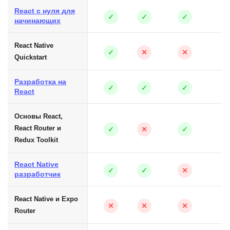
React с нуля для
✓
✓
✓
начинающих
React Native
✓
✕
✕
Quickstart
Разработка на
✓
✓
✓
React
Основы React,
React Router и
✓
✕
✓
Redux Toolkit
React Native
✓
✓
✕
разработчик
React Native и Expo
✕
✕
✕
Router