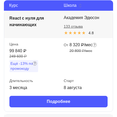
Курс
Школа
Иностранные языки
Soft Skills
Академия Эдюсон
React с нуля для
начинающих
133 отзыва
ДПО
4.8
Детям
Цена
8 320 ₽/мес
От
Акции и промокоды
99 840 ₽
20 800 ₽/мес
249 600 ₽
Рейтинг онлайн-школ
Ещё
-13%
по
промокоду
Длительность
Старт
3 месяца
8 августа
Подробнее