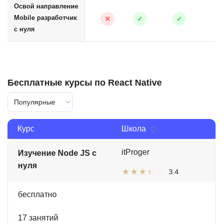
Освой направление
Mobile разработчик
✕
✓
✓
с нуля
Бесплатные курсы по React Native
Популярные
Курс
Школа
itProger
Изучение Node JS с
нуля
3.4
бесплатно
17 занятий