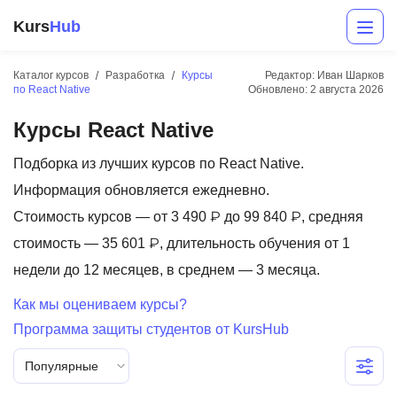
Kurs
Hub
Каталог курсов
Разработка
Курсы
Редактор: Иван Шарков
по React Native
Обновлено:
2 августа 2026
Курсы React Native
Подборка из лучших курсов по React Native.
Информация обновляется ежедневно.
Стоимость курсов — от 3 490 ₽ до 99 840 ₽, средняя
Разработка
стоимость — 35 601 ₽, длительность обучения от 1
недели до 12 месяцев, в среднем — 3 месяца.
Маркетинг
Как мы оцениваем курсы?
Дизайн
Программа защиты студентов от KursHub
Аналитика
Популярные
Менеджмент