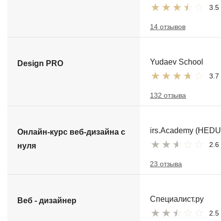
3.5
14 отзывов
Yudaev School
Design PRO
3.7
132 отзыва
irs.Academy (HEDU
Онлайн-курс веб-дизайна с
2.6
нуля
23 отзыва
Специалист.ру
Веб - дизайнер
2.5