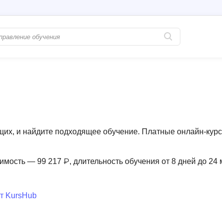
Популярные
PostgreSQL
Python-разработка
Pascal
Java-разработка
Postman
QA-тестирование
Perl
щих, и найдите подходящее обучение. Платные онлайн-кур
Информационная безопасность
Powershell
Разработка на языке C#
PyQt
имость — 99 217 ₽, длительность обучения от 8 дней до 24
Системное администрирование
Prometheus
Golang-разработка
т KursHub
С
В
Создание сайто