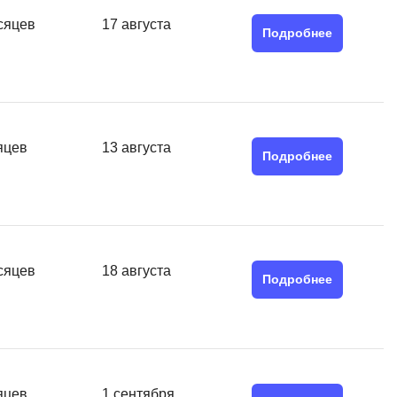
SRE
сяцев
17 августа
Selenium
Подробнее
тестирования
Solidity
уктуры данных
Н
ние Windows
Нагрузочное тестирование
яцев
13 августа
Подробнее
Д
ние PostgreSQL
Дизайнер верстальщик
Х
Хранилища данных
сяцев
18 августа
Подробнее
E
Elasticsearch
отка
Q
яцев
1 сентября