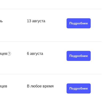
MATLAB
ony
MS SQL
нь
13 августа
C
Подробнее
Cisco
CI/CD
CentOS
яцев
6 августа
ClickHouse
Подробнее
П
ка
Пентест
Промпт инжиниринг
de
яцев
В любое время
Подробнее
Программная инженерия
Парсинг