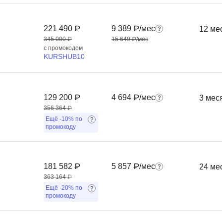
Ruby
Разработка на языке C и C++
RabbitMQ
221 490 ₽
9 389 ₽/мес
12 ме
Разработка на Kotlin
345 000 ₽
15 649 ₽/мес
React Native
Разработка игр на Unreal Engine
с промокодом
KURSHUB10
L
Работа с GIT
Linux
Разработка на языке Swift
LibGDX
Реверс инжиниринг
129 200 ₽
4 694 ₽/мес
3 мес
356 364 ₽
Робототехника для взрослых
K
Ещё
-10%
по
промокоду
Ручное тестирование
Kubernetes
I
М
181 582 ₽
5 857 ₽/мес
24 ме
iOS разработка
Микросервисная
363 164 ₽
IoT
Ещё
-20%
по
Т
промокоду
F
Тестирование иг