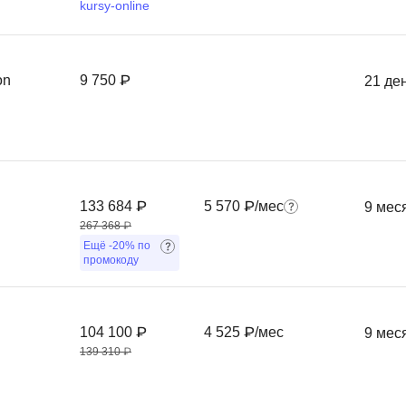
kursy-online
Фреймворк Symf
ASP.NET
Ansible
T
on
9 750 ₽
21 де
Arduino
TypeScript
Android Studio
Tilda
Active Directory
Terraform
Apache Airflow
Three.js
133 684 ₽
5 570 ₽/мес
9 мес
Asterisk
V
267 368 ₽
API
Ещё
-20%
по
VR/AR-разработ
промокоду
Р
VMware
Разработка мобильных
Visual Studio Co
104 100 ₽
4 525 ₽/мес
9 мес
приложений
139 310 ₽
R
Разработка игр
Rust
Разработка игр на Unity