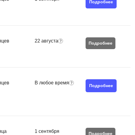
Подробнее
QGIS
Qt Creator
X
XML
яцев
22 августа
Подробнее
U
аботкой и IT
UML
нами
Y
яцев
В любое время
Yandex Cloud
Подробнее
яца
1 сентября
Подробнее