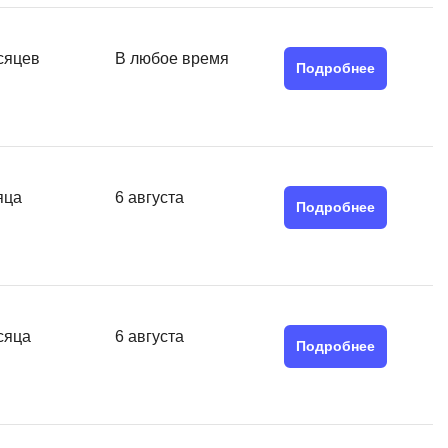
Я
Язык SQL
сяцев
В любое время
Подробнее
К
Кибербезопасность
Компьютерное зрение
Компьютерные сети
яца
6 августа
Подробнее
G
Groovy
GitLab
сяца
6 августа
Godot
Подробнее
 архитектура
S
Scala
р