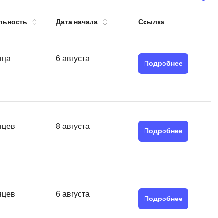
тов
OpenStack
льность
Дата начала
Ссылка
р
OpenCart
нет магазина
Z
яца
6 августа
стрирование
Подробнее
Zabbix
H
tJS
Hadoop
go
яцев
8 августа
M
js
Подробнее
MS Access
ng
MongoDB
lar
MySQL
el
яцев
6 августа
Microsoft Azure
er
Подробнее
MODX
s