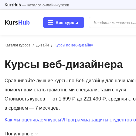
KursHub
— каталог онлайн-курсов
Kurs
Hub
Все курсы
Каталог курсов
Дизайн
Курсы по веб-дизайну
Разработка
Курсы веб-дизайнера
Маркетинг
Дизайн
Сравнивайте лучшие курсы по Веб-дизайну для начинаю
помогут вам стать грамотными специалистами с нуля.
Аналитика
Стоимость курсов — от 1 699 ₽ до 221 490 ₽, средняя сто
в среднем — 7 месяцев.
Менеджмент
Как мы оцениваем курсы?
Программа защиты студентов о
Иностранные языки
Популярные