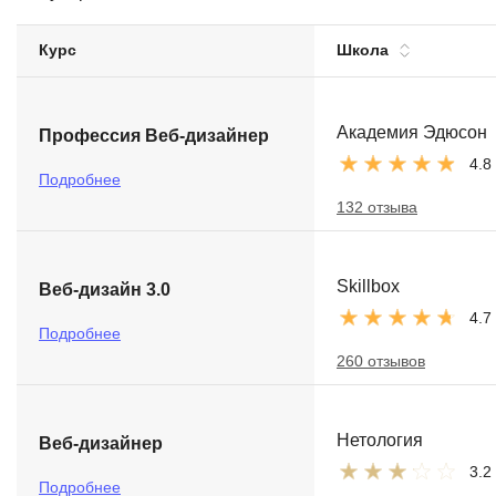
Soft Skills
Курс
Школа
ДПО
Академия Эдюсон
Профессия Веб-дизайнер
Детям
4.8
Подробнее
132 отзыва
Skillbox
Веб-дизайн 3.0
4.7
Подробнее
260 отзывов
Нетология
Веб-дизайнер
3.2
Подробнее