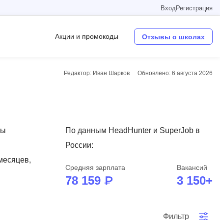
Вход
Регистрация
Акции и промокоды
Отзывы о школах
Редактор: Иван Шарков
Обновлено:
6 августа 2026
Операционные системы
W
Wordpress
сы
По данным HeadHunter и SuperJob в
Webflow
России:
Webpack
 месяцев,
Средняя зарплата
Вакансий
O
78 159 ₽
3 150+
Oracle SQL
OSINT
в
Фильтр
Objective-C