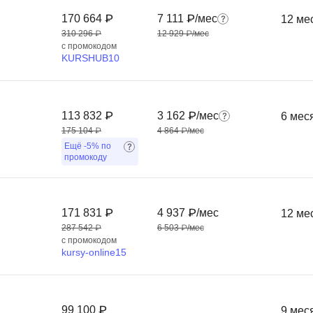
Frontend-разработка
А
170 664 ₽
7 111 ₽/мес
12 ме
FullStack-разработка
310 296 ₽
12 929 ₽/мес
Автоматизация 
с промокодом
Flask
KURSHUB10
Алгоритмы и стр
FastAPI
Администрирова
D
Архитектор ПО
113 832 ₽
3 162 ₽/мес
6 мес
DevOps
175 104 ₽
4 864 ₽/мес
Администрирова
Ещё
-5%
по
Docker
промокоду
Б
Dart
Белый хакер
Drupal
171 831 ₽
4 937 ₽/мес
12 ме
Базы данных
DataLens
287 542 ₽
6 503 ₽/мес
Блокчейн
с промокодом
Delphi
kursy-online15
N
B
No-Code разраб
Backend разработка
99 100 ₽
9 мес