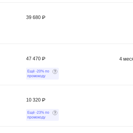
Фреймворк Symf
ASP.NET
39 680 ₽
Ansible
T
Arduino
TypeScript
Android Studio
Tilda
Active Directory
Terraform
47 470 ₽
4 мес
Apache Airflow
Three.js
Asterisk
Ещё
-20%
по
V
промокоду
API
VR/AR-разработ
Р
VMware
10 320 ₽
Разработка мобильных
Visual Studio Co
приложений
Ещё
-23%
по
R
промокоду
Разработка игр
Rust
Разработка игр на Unity