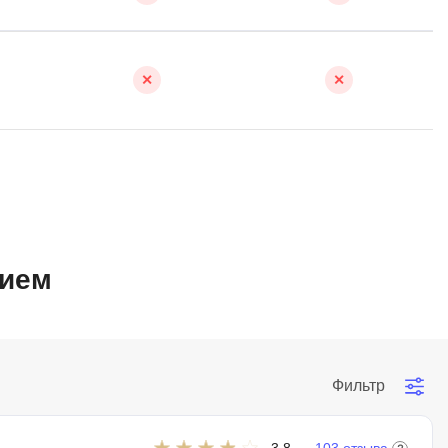
✕
✕
нием
Фильтр