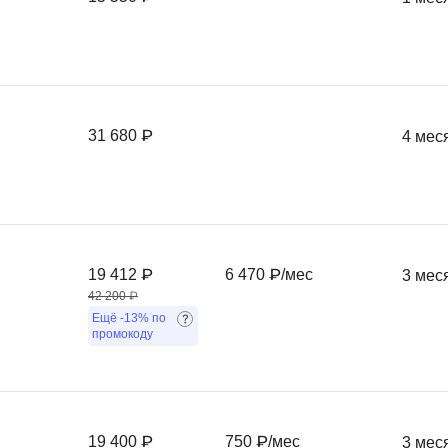
Frontend-разработка
А
FullStack-разработка
Автоматизация 
Flask
Алгоритмы и стр
FastAPI
Администрирова
31 680 ₽
4 мес
D
Архитектор ПО
DevOps
Администрирова
Docker
Б
Dart
Белый хакер
19 412 ₽
6 470 ₽/мес
3 мес
Drupal
42 200 ₽
Базы данных
Ещё
-13%
по
DataLens
промокоду
Блокчейн
Delphi
N
B
No-Code разраб
Backend разработка
19 400 ₽
750 ₽/мес
3 мес