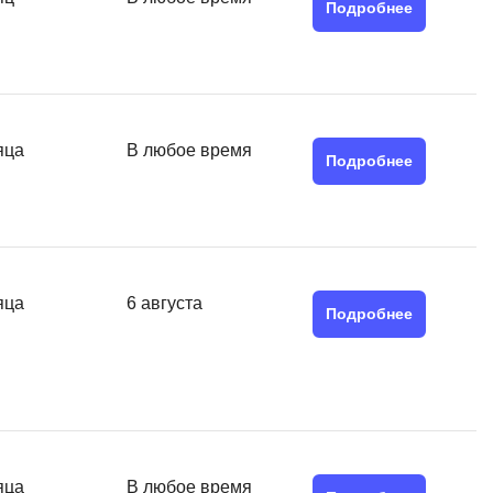
SRE
Подробнее
Selenium
тестирования
Solidity
уктуры данных
Н
ние Windows
яца
В любое время
Подробнее
Нагрузочное тестирование
Д
ние PostgreSQL
Дизайнер верстальщик
Х
яца
6 августа
Подробнее
Хранилища данных
E
Elasticsearch
отка
Q
яца
В любое время