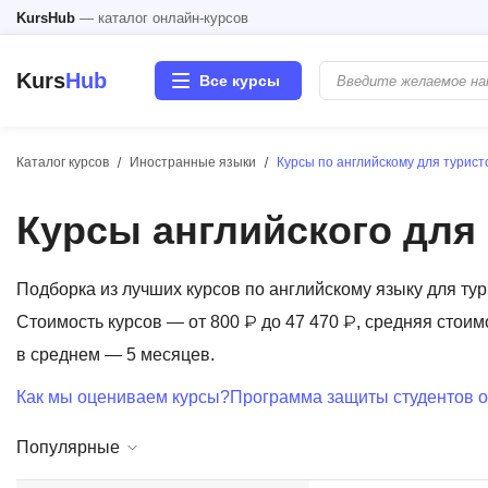
KursHub
— каталог онлайн-курсов
Kurs
Hub
Все курсы
Каталог курсов
Иностранные языки
Курсы по английскому для турист
Разработка
Курсы английского для
Маркетинг
Дизайн
Подборка из лучших курсов по английскому языку для т
Стоимость курсов — от 800 ₽ до 47 470 ₽, средняя стоим
Аналитика
в среднем — 5 месяцев.
Как мы оцениваем курсы?
Программа защиты студентов о
Менеджмент
Популярные
Иностранные языки