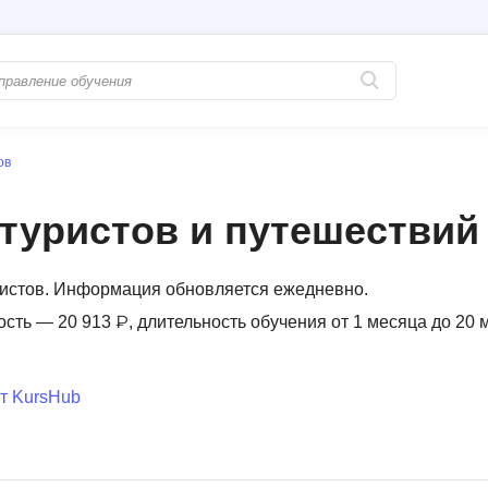
ов
Популярные
PostgreSQL
Python-разработка
Pascal
 туристов и путешествий
Java-разработка
Postman
QA-тестирование
Perl
уристов. Информация обновляется ежедневно.
Информационная безопасность
Powershell
ость — 20 913 ₽, длительность обучения от 1 месяца до 20 
Разработка на языке C#
PyQt
Системное администрирование
Prometheus
т KursHub
Golang-разработка
С
В
Создание сайто