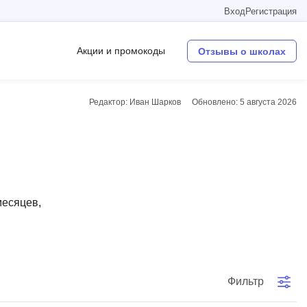
Вход
Регистрация
Акции и промокоды
Отзывы о школах
Редактор: Иван Шарков
Обновлено:
5 августа 2026
Операционные системы
W
Wordpress
Webflow
месяцев,
Webpack
O
Oracle SQL
Фильтр
OSINT
в
Objective-C