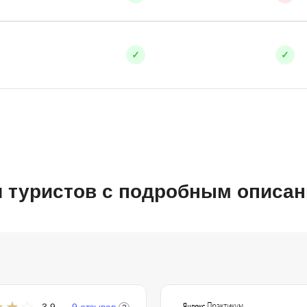
✓
✓
я туристов с подробным описа