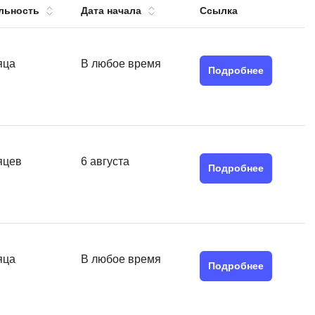
льность
Дата начала
Ссылка
тов
OpenStack
р
OpenCart
нет магазина
яца
В любое время
Подробнее
Z
стрирование
Zabbix
H
tJS
Hadoop
яцев
6 августа
go
Подробнее
M
js
MS Access
ng
MongoDB
lar
MySQL
яца
В любое время
el
Подробнее
Microsoft Azure
er
MODX
s