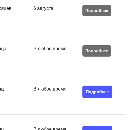
Я
сяцев
6 августа
Подробнее
Язык SQL
К
Кибербезопасность
Компьютерное зрение
яца
В любое время
Подробнее
Компьютерные сети
G
Groovy
GitLab
яц
В любое время
Подробнее
Godot
 архитектура
S
Scala
р
яц
В любое время