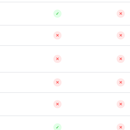
✓
✕
✕
✕
✕
✕
✕
✕
✕
✕
✓
✕