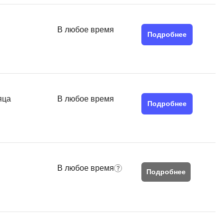
MATLAB
ony
MS SQL
В любое время
Подробнее
C
Cisco
CI/CD
яца
В любое время
CentOS
Подробнее
ClickHouse
П
ка
Пентест
В любое время
Подробнее
Промпт инжиниринг
de
Программная инженерия
Парсинг