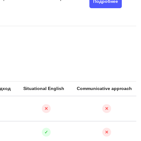
Подробнее
QGIS
Qt Creator
X
XML
U
аботкой и IT
UML
нами
Y
Yandex Cloud
одход
Situational English
Communicative approach
✕
✕
✓
✕