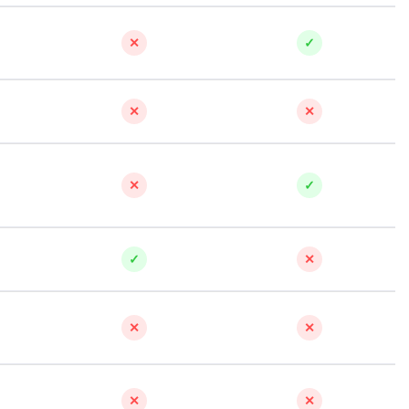
✕
✓
✕
✕
✕
✓
✓
✕
✕
✕
✕
✕