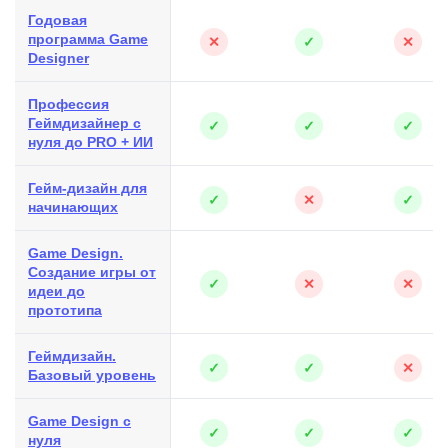
Годовая
программа Game
✕
✓
✕
Designer
Профессия
Геймдизайнер с
✓
✓
✓
нуля до PRO + ИИ
Гейм-дизайн для
✓
✕
✓
начинающих
Game Design.
Создание игры от
✓
✕
✕
идеи до
прототипа
Геймдизайн.
✓
✓
✕
Базовый уровень
Game Design с
✓
✓
✓
нуля