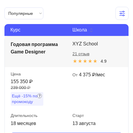
Иностранные языки
Популярные
Soft Skills
Курс
Школа
ДПО
Детям
XYZ School
Годовая программа
Game Designer
21 отзыв
Акции и промокоды
4.9
Рейтинг онлайн-школ
Цена
4 375 ₽/мес
От
155 350 ₽
239 000 ₽
Ещё
-15%
по
промокоду
Длительность
Старт
18 месяцев
13 августа