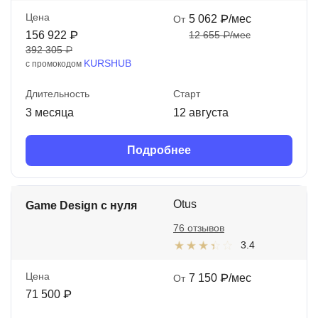
Цена
5 062 ₽/мес
От
156 922 ₽
12 655 ₽/мес
392 305 ₽
KURSHUB
с промокодом
Длительность
Старт
3 месяца
12 августа
Подробнее
Otus
Game Design с нуля
76 отзывов
3.4
Цена
7 150 ₽/мес
От
71 500 ₽