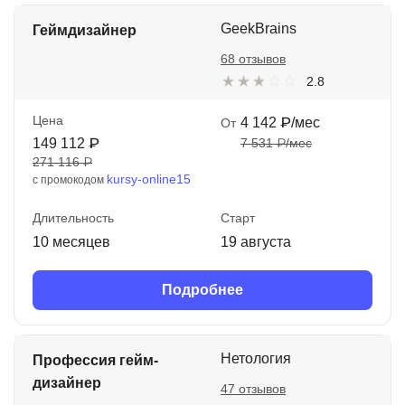
GeekBrains
Геймдизайнер
68 отзывов
2.8
Цена
4 142 ₽/мес
От
149 112 ₽
7 531 ₽/мес
271 116 ₽
kursy-online15
с промокодом
Длительность
Старт
10 месяцев
19 августа
Подробнее
Нетология
Профессия гейм-
дизайнер
47 отзывов