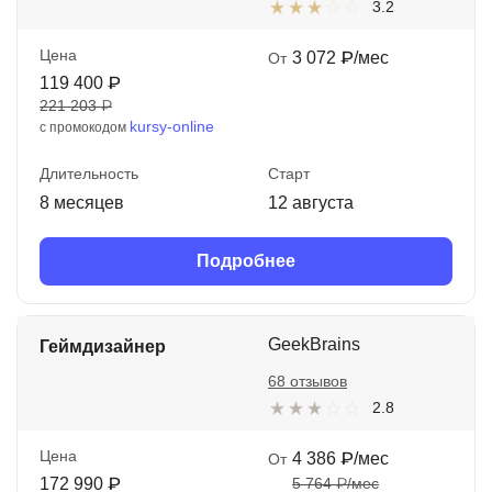
3.2
Цена
3 072 ₽/мес
От
119 400 ₽
221 203 ₽
kursy-online
с промокодом
Длительность
Старт
8 месяцев
12 августа
Подробнее
GeekBrains
Геймдизайнер
68 отзывов
2.8
Цена
4 386 ₽/мес
От
172 990 ₽
5 764 ₽/мес