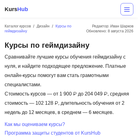
Kurs
Hub
Каталог курсов
Дизайн
Курсы по
Редактор: Иван Шарков
геймдизайну
Обновлено:
8 августа 2026
Курсы по геймдизайну
Сравнивайте лучшие курсы обучения геймдизайну с
нуля, и найдите подходящее предложение. Платные
онлайн-курсы помогут вам стать грамотными
Разработка
специалистами.
Стоимость курсов — от 1 900 ₽ до 204 049 ₽, средняя
Маркетинг
стоимость — 102 128 ₽, длительность обучения от 2
Дизайн
недель до 12 месяцев, в среднем — 6 месяцев.
Аналитика
Как мы оцениваем курсы?
Программа защиты студентов от KursHub
Менеджмент