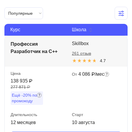
Иностранные языки
Популярные
Soft Skills
Курс
Школа
ДПО
Детям
Skillbox
Профессия
Разработчик на C++
261 отзыв
Акции и промокоды
4.7
Рейтинг онлайн-школ
Цена
4 086 ₽/мес
От
138 935 ₽
277 871 ₽
Ещё
-20%
по
промокоду
Длительность
Старт
12 месяцев
10 августа