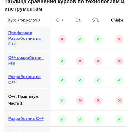
Таблица сравнения курсов по технологиям и
инструментам
Курс / технология
C++
Git
STL
CMake
Профессия
Разработчик на
✕
✓
✓
✕
C++
C++ разработчик
✓
✕
✕
✕
игр
Разработчик на
✓
✓
✓
✓
C++
C++. Практикум.
✓
✕
✕
✕
Часть 1
Разработчик C++
✓
✓
✓
✓