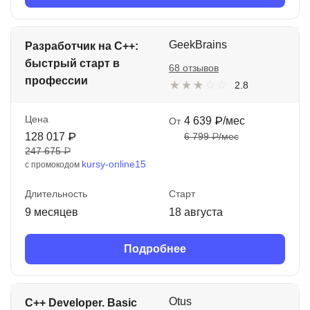
GeekBrains
Разработчик на C++:
быстрый старт в
68 отзывов
профессии
2.8
Цена
4 639 ₽/мес
От
128 017 ₽
6 799 ₽/мес
247 675 ₽
kursy-online15
с промокодом
Длительность
Старт
9 месяцев
18 августа
Подробнее
Otus
C++ Developer. Basic