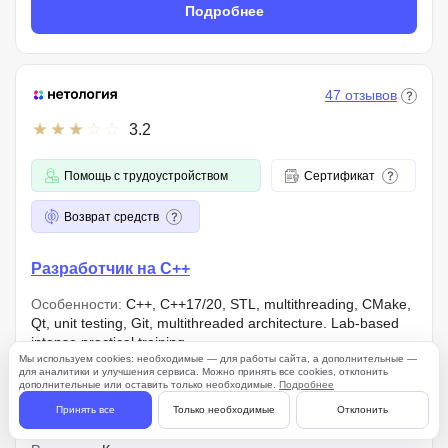
Подробнее
47 отзывов
3.2
Помощь с трудоустройством
Сертификат
Возврат средств
Разработчик на C++
Особенности:
C++, C++17/20, STL, multithreading, CMake,
Qt, unit testing, Git, multithreaded architecture. Lab-based
intense practical training
Мы используем cookies: необходимые — для работы сайта, а дополнительные —
для аналитики и улучшения сервиса. Можно принять все cookies, отклонить
Для кого:
Базовые знания логики и алгоритмов, цель —
дополнительные или оставить только необходимые.
Подробнее
проектирование высоконагруженных систем и
Принять все
Только необходимые
Отклонить
управление системными ресурсами напрямую