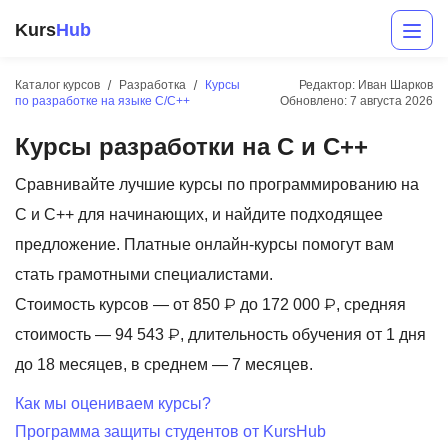
Kurs
Hub
Каталог курсов
Разработка
Курсы
Редактор: Иван Шарков
по разработке на языке C/C++
Обновлено:
7 августа 2026
Курсы разработки на C и C++
Сравнивайте лучшие курсы по программированию на
C и C++ для начинающих, и найдите подходящее
предложение. Платные онлайн-курсы помогут вам
Разработка
стать грамотными специалистами.
Стоимость курсов — от 850 ₽ до 172 000 ₽, средняя
Маркетинг
стоимость — 94 543 ₽, длительность обучения от 1 дня
Дизайн
до 18 месяцев, в среднем — 7 месяцев.
Аналитика
Как мы оцениваем курсы?
Программа защиты студентов от KursHub
Менеджмент