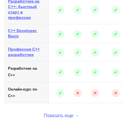
Разработчик на
C++: быстрый
✓
✓
✓
✓
старт в
профессии
C++ Developer.
✓
✓
✓
✓
Basic
Профессия C++
✓
✓
✓
✓
разработчик
Разработчик на
✓
✓
✓
✓
C++
Онлайн-курс по
✓
✕
✕
✕
C++
Показать еще