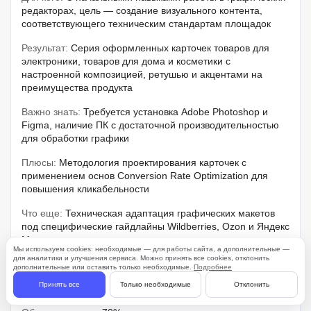
редакторах, цель — создание визуального контента,
соответствующего техническим стандартам площадок
Результат:
Серия оформленных карточек товаров для
электроники, товаров для дома и косметики с
настроенной композицией, ретушью и акцентами на
преимущества продукта
Важно знать:
Требуется установка Adobe Photoshop и
Figma, наличие ПК с достаточной производительностью
для обработки графики
Плюсы:
Методология проектирования карточек с
применением основ Conversion Rate Optimization для
повышения кликабельности
Что еще:
Техническая адаптация графических макетов
под специфические гайдлайны Wildberries, Ozon и Яндекс
Маркет
Мы используем cookies: необходимые — для работы сайта, а дополнительные —
для аналитики и улучшения сервиса. Можно принять все cookies, отклонить
Формат:
Видеоуроки в записи
дополнительные или оставить только необходимые.
Подробнее
Принять все
Только необходимые
Отклонить
Занятий:
3-5 часов в неделю