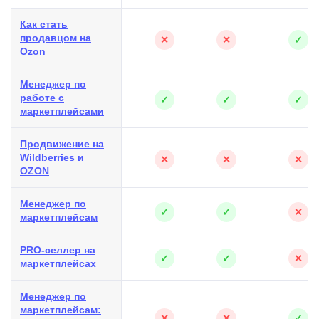
Как стать
продавцом на
✕
✕
✓
Ozon
Менеджер по
работе с
✓
✓
✓
маркетплейсами
Продвижение на
Wildberries и
✕
✕
✕
OZON
Менеджер по
✓
✓
✕
маркетплейсам
PRO-селлер на
✓
✓
✕
маркетплейсах
Менеджер по
маркетплейсам:
✕
✕
✓