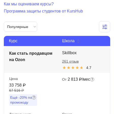
Как мы оцениваем курсы?
Иностранные языки
Программа защиты студентов от KursHub
Soft Skills
ДПО
Популярные
Детям
Курс
Школа
Акции и промокоды
Skillbox
Как стать продавцом
Рейтинг онлайн-школ
на Ozon
261 отзыв
4.7
Цена
2 813 ₽/мес
От
33 758 ₽
67 516 ₽
Ещё
-20%
по
промокоду