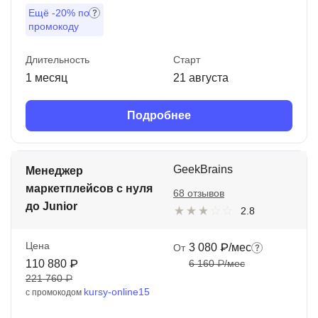
Ещё
-20%
по
промокоду
Длительность
Старт
1 месяц
21 августа
Подробнее
GeekBrains
Менеджер
маркетплейсов с нуля
68 отзывов
до Junior
2.8
Цена
3 080 ₽/мес
От
110 880 ₽
6 160 ₽/мес
221 760 ₽
kursy-online15
с промокодом