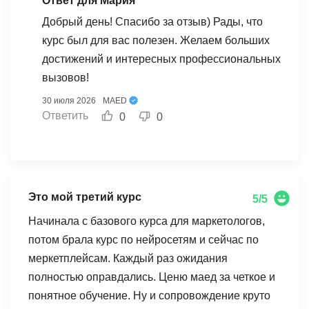
Ответ для Мария
а кураторы всегда помогают, если что-то
направление. Рекомендую maed для
Добрый день! Спасибо за отзыв) Рады, что
непонятно. Еще нравится, что к урокам есть
сотрудничества.
курс был для вас полезен. Желаем больших
дополнительные материалы, задания подробно
достижений и интересных профессиональных
разбирают, а школа регулярно проводит
вызовов!
полезные вебинары на актуальные темы. Уже
30 июля 2026
MAED
применяю полученные знания в работе,
Ответить
0
0
чувствую себя более уверено и вижу результат.
Если хотите системно разобраться в digital-
маркетинге и получить реальные практические
навыки, этот курс точно стоит внимания
Это мой третий курс
5/5
Начинала с базового курса для маркетологов,
потом брала курс по нейросетям и сейчас по
меркетплейсам. Каждый раз ожидания
полностью оправдались. Ценю маед за четкое и
понятное обучение. Ну и сопровождение круто