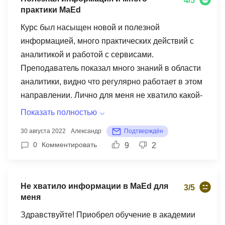
4/5
практики MaEd
Курс был насыщен новой и полезной
информацией, много практических действий с
аналитикой и работой с сервисами.
Преподаватель показал много знаний в области
аналитики, видно что регулярно работает в этом
направлении. Лично для меня не хватило какой-
то индивидуальной практики, из-за отсутствия
Показать полностью
собственного проекта (лично никак не связан с
30 августа 2022
Александр
Подтверждён
каким-либо бизнесом), приходилось на практике
0
Комментировать
9
2
пользоваться воображением и чужими
проектами (но это относится и к другим курс в
той или иной степени). Так же, из-за
Не хватило информации в MaEd для
3/5
соображений конфеденциальности, не хватало
меня
примеров из реальных отчетов, анализов. Но в
Здравствуйте! Приобрел обучение в академии
общем курс от MaEd отличный, аналитика мне