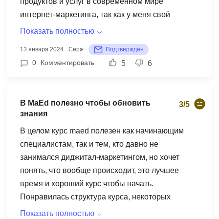
продуктов и услуг в современном мире
дальше, в голове хаос, впечатление двоякое,
интернет-маркетинга, так как у меня свой
знаний минимум.
магазин инструментов. Могу с уверенностью
Показать полностью
сказать, что мои ожидания были полностью
13 января 2024
Серж
Подтверждён
оправданы, хотя с начала не ожидал. Очень
0
Комментировать
5
6
понравилась доступность материала. Все
изложено простым и понятным языком, что
помогает быстро усваивать новую информацию,
В MaEd полезно чтобы обновить
3/5
раньше учился у других школах - вода водой.
знания
Курс идет от базовых понятий до действующих
В целом курс maed полезен как начинающим
стратегий на соцсетях и блоках статей. Часто
специалистам, так и тем, кто давно не
преподаватели используют реальные примеры
занимался диджитал-маркетингом, но хочет
и кейсы, что делает учебу более интересной и
понять, что вообще происходит, это лучшее
практически ориентированной (причем на
время и хороший курс чтобы начать.
практических занятиях разбирали даже на
Понравилась структура курса, некоторых
примере моего бизнеса). Особенно порадовала
преподавателей было слушать очень интересно
помощь преподавателей. На любой вопрос
Показать полностью