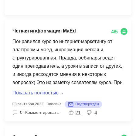
Четкая информация MaEd
4/5
Понравился курс по интернет-маркетингу от
платформы маед, информация четкая и
структурированная. Правда, вебинары ведет
один преподаватель, а уроки в записи от других,
и иногда расходятся мнения в некоторых
вопросах) Это на заметку создателям курса. При
установке целей на 5 уроке возникла проблема,
Показать полностью
хотя всё делала по инструкции, преподаватель
03 сентября 2022
Эвелина
Подтверждён
помог найти ошибку, за что ему огромное
0
Комментировать
21
4
спасибо) Теперь могу перенести все свои цели в
GTM) На курсе было много технической части:
как устанавливать счётчики, где получать какую