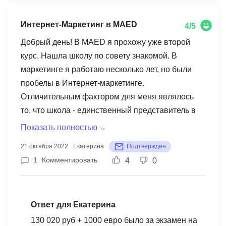
любой вопрос решается быстро. После курса я
уже нашла проект по которому зарабатываю.
Интернет-Маркетинг в MAED
4/5
Рекомендую всем школу MaEd.
Добрый день! В MAED я прохожу уже второй
курс. Нашла школу по совету знакомой. В
маркетинге я работаю несколько лет, но были
пробелы в Интернет-маркетинге.
Отличительным фактором для меня являлось
то, что школа - единственный представитель в
России NIMA. Для тех, кто знает про нее -
Показать полностью
понимает, о чем я говорю. Я привыкла обучаться
21 октября 2022
Екатерина
Подтверждён
очно, онлайн формат для меня был новым. Но
1
Комментировать
4
0
благодаря простой и интересной подаче,
усвоение нового материала проходило легко.
Плюс, предоставляются записи занятий. Если не
Ответ для Екатерина
успел присутствовать - можешь позже
посмотреть урок и ничего не пропустить. Вода
130 020 руб + 1000 евро было за экзамен на