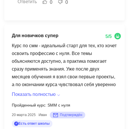
Ответить
0
0
Для новичков супер
5/5
Курс по смм - идеальный старт для тех, кто хочет
освоить профессию с нуля. Все темы
объясняются доступно, а практика помогает
сразу применять знания. Уже после двух
месяцев обучения я взял свои первые проекты,
а по окончании курса чувствовал себя уверенно
в создании контент-планов, продвижении и
Показать полностью
аналитике. Отдельно хочу отметить воркшопы,
Пройденный курс: SMM с нуля
они действительно помогают закрепить
20 марта 2025
Иван
Подтверждён
материал. Отличный курс для новичков!
Есть ответ школы