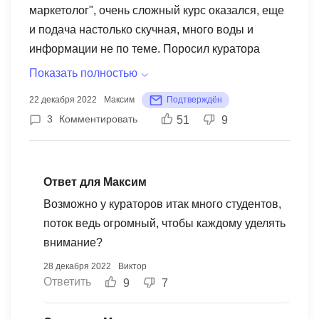
маркетолог", очень сложный курс оказался, еще
и подача настолько скучная, много воды и
информации не по теме. Поросил куратора
поменять курс на СММ. Честно - ничего не
Показать полностью
изменилось, как была вода, так и осталась,
22 декабря 2022
Максим
Подтверждён
только направление курса поменялось.
3
Комментировать
51
9
Согласно нынешним трендам программа не
соответствует. На ютубе более интересней и
много важного захватывается, и платить не
Ответ для Максим
нужно. Дальше был очень загружен, обучится не
было возможности, поэтому не заходил какое-то
Возможно у кураторов итак много студентов,
время, когда был более свободен решил
поток ведь огромный, чтобы каждому уделять
продолжить, но доступ в личный кабинет к
внимание?
курсам - был закрыт. Куратор ни разу не вышел
28 декабря 2022
Виктор
на связь, значит преподаватели и кураторы не
Ответить
9
7
заинтересованы в клиентоориентированности.
Задача организаторов - только деньги поиметь с