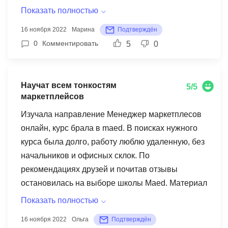
наставнику, что был со мной до первой продажи
Показать полностью
и отгрузки, так боялась, но все получилось,
16 ноября 2022
Марина
Подтверждён
наставник был со мной на видеосвязи.
0
Комментировать
5
0
Домашние задания сложные, но очень
эффективные. Не так уж и просто работать на
мп, как казалось на первый взгляд, но все
Научат всем тонкостям
5/5
возможно при огромном желании. На портале
маркетплейсов
все выстроено максимально комфортно,
Изучала направление Менеджер маркетплесов
приятно работать и учиться. Рекомендую
онлайн, курс брала в maed. В поисках нужного
платформу маед.
курса была долго, работу люблю удаленную, без
начальников и офисных склок. По
рекомендациях друзей и почитав отзывы
остановилась на выборе школы Maed. Материал
лекций не космос объемный, коротенькие, после
Показать полностью
каждой лекции проверочные тесты, это плюс.
16 ноября 2022
Ольга
Подтверждён
Каждый раз тесты засчитываются для