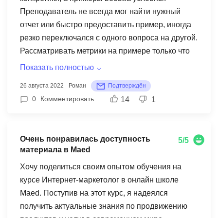
Преподаватель не всегда мог найти нужный
отчет или быстро предоставить пример, иногда
резко переключался с одного вопроса на другой.
Рассматривать метрики на примере только что
созданного сайта вообще бесполезно. Доступ к
Показать полностью
демо-аккаунтам - неплохое решение, но всё же
26 августа 2022
Роман
Подтверждён
не показывает реальной картины. Больше всего
0
Комментировать
14
1
понравился урок про Яндекс. Метрику, там
информация была четко структурирована.
Считаю, что лучше было бы дать доступ к
Очень понравилась доступность
5/5
метрикам к реальным проектам Mail.ru,
материала в Maed
разумеется, без возможности редактирования, и
Хочу поделиться своим опытом обучения на
показать реальную эффективность тех или иных
курсе Интернет-маркетолог в онлайн школе
рекламных каналов, что и является одной из
Maed. Поступив на этот курс, я надеялся
основных целей метрик. Не совсем
получить актуальные знания по продвижению
качественные уроки отбивают желание учиться