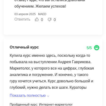
именно справка для налогового вычета так как
сказал, что будет легко, ведь обучение ведет к
обучением. Желаем успехов!
чек что они предоставили за 2023 и тогда я не
новой профессии.
03 апреля 2025
MAED
работала а платила я им до 2024 в рассрочку и
Ответить
0
0
училось соответственно 2 года начиная с 2023
года.
Отличный курс
5/5
Купила курс именно здесь, поскольку когда-то
побывала на выступлении Андрея Гаврикова.
Маркетолог, у которого все на цифрах, глубокая
аналитика и погружение. И конечно, у такого
гуру хочется учиться. Курс довольно большой и
глубокий, нужно делать все шаги. Кураторы
всегда на связи, быстро отвечают и реально
Показать полностью
дергают, когда долго не заходишь. Ранее
Пройденный курс: Интернет-маркетолог