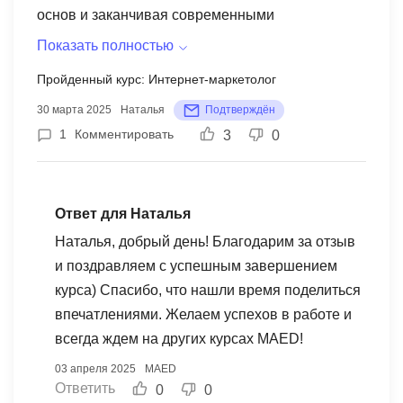
основ и заканчивая современными
инструментами и стратегиями. Особенно мне
Показать полностью
понравилось, как преподаватели оставляли
Пройденный курс: Интернет-маркетолог
обратную связь по моей практике - их подход
30 марта 2025
Наталья
Подтверждён
был всегда поддерживающим и
1
Комментировать
3
0
информативным. Кроме того, они делились
реальными примерами и полезными
инструментами. Я чувствую, что получила
ценные знания и навыки, которые смогу
Ответ для Наталья
применить в своей работе. Однозначно
Наталья, добрый день! Благодарим за отзыв
рекомендую MaEd для погружения в интернет-
и поздравляем с успешным завершением
маркетинг!
курса) Спасибо, что нашли время поделиться
впечатлениями. Желаем успехов в работе и
всегда ждем на других курсах MAED!
03 апреля 2025
MAED
Ответить
0
0