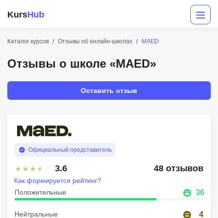
Kurs
Hub
Каталог курсов
Отзывы об онлайн-школах
MAED
Отзывы о школе «MAED»
Оставить отзыв
Разработка
Официальный представитель
Маркетинг
3.6
48 отзывов
Дизайн
Как формируется рейтинг?
Аналитика
Положительные
36
Менеджмент
Нейтральные
4