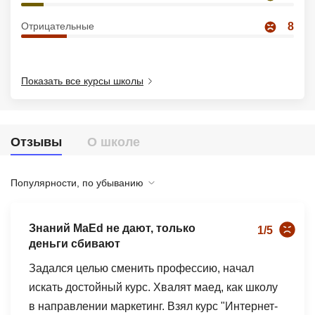
Иностранные языки
Отрицательные
8
Soft Skills
ДПО
Показать все курсы школы
Детям
Акции и промокоды
Отзывы
О школе
Рейтинг онлайн-школ
Популярности, по убыванию
Знаний MaEd не дают, только
1/5
деньги сбивают
Задался целью сменить профессию, начал
искать достойный курс. Хвалят маед, как школу
в направлении маркетинг. Взял курс "Интернет-