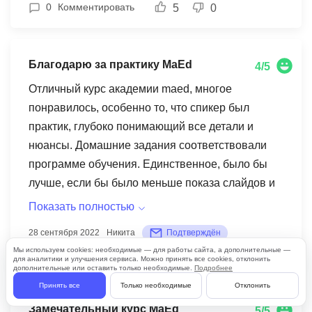
0
Комментировать
5
0
получения в конце курса сертификата, есть
возможность сдать на диплом. У Вас есть
куратор для любых вопросов. Кураторы всегда
Благодарю за практику MaEd
4/5
на связи в любое время. На курсе Вас научат
все тонкостям МП, управление личным
Отличный курс академии maed, многое
кабинетом, созданию и работе с карточками
понравилось, особенно то, что спикер был
товара. Рекомендую курс как проверенный на
практик, глубоко понимающий все детали и
собственном опыте.
нюансы. Домашние задания соответствовали
программе обучения. Единственное, было бы
лучше, если бы было меньше показа слайдов и
презентации, и больше практики в ЯД и GA с
Показать полностью
демонстрации экрана самим преподавателем.
28 сентября 2022
Никита
Подтверждён
Также хотелось бы изучить аналитику более
0
Комментировать
Мы используем cookies: необходимые — для работы сайта, а дополнительные —
4
0
глубоко, например, больше узнать про
для аналитики и улучшения сервиса. Можно принять все cookies, отклонить
дополнительные или оставить только необходимые.
Подробнее
когортный анализ, сквозную аналитику. Можно
Принять все
Только необходимые
Отклонить
было бы сделать эти темы в качестве доп.
Замечательный курс MaEd
5/5