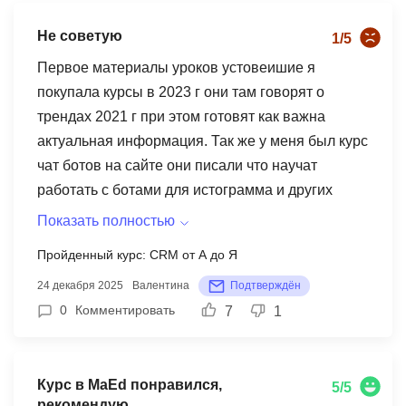
будет распределять время тем, кто работает.
Не советую
1/5
Защита диплома базируется на подготовке и
написании digital-стратегии. Это серьезное
Первое материалы уроков устовеишие я
направление и диплом необходимо заработать.
покупала курсы в 2023 г они там говорят о
Советую школу maed.
трендах 2021 г при этом готовят как важна
актуальная информация. Так же у меня был курс
чат ботов на сайте они писали что научат
работать с ботами для истограмма и других
запрещённых сетей, но этих уроков у них просто
Показать полностью
не было. Учебные проекты так же отдельная
Пройденный курс: CRM от А до Я
песня у меня островной курс был CRM от А до Я
24 декабря 2025
Валентина
Подтверждён
мне дали проект с одним продуктом я общалась
0
Комментировать
7
1
с консультантом может он не подходит как
минимум потому, что у них всего один продукт
она убеждала меня в том что нет подходит когда
Курс в MaEd понравился,
это вообще не было так. Так же я работала с
5/5
рекомендую