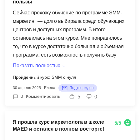
пользы
Сейчас прохожу обучение по программе SMM-
маркетинг — долго выбирала среди обучающих
центров и доступных программ. В итоге
остановилась на этом курсе. Мне понравилось
то, что в курсе достаточно большая и объемная
программа, есть возможность получить базу
знаний по разным направлениям SMM — для
Показать полностью
меня это важно так как только начинаю свой
Пройденный курс: SMM с нуля
карьерный путь в SMM и есть возможность
30 апреля 2025
Елена
Подтверждён
понять в каком из направлений дальше
0
Комментировать
5
0
развиваться. Все уроки курса проходят в записи,
есть куратор, поэтому если вы чо-то не знаете,
нужна дополнительная информация, лучше
Я прошла курс маркетолога в школе
писать самим. Еще хочу отметить что есть
5/5
MAED и остался в полном восторге!
возможность делать и сдавать практические
задания в курсе с обратной связью. А иеще