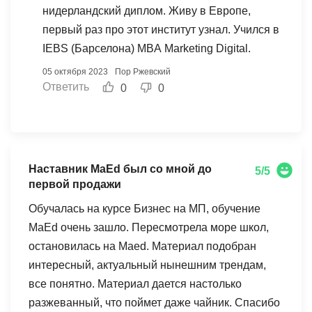
практически отсутствует, а так же дают большой
нидерландский диплом. Живу в Европе,
каталог дополнительной литературы для
первый раз про этот институт узнал. Учился в
обучения. Бывали баги при загрузке уроков, но
IEBS (Барселона) MBA Marketing Digital.
это не критично. Если что-то не понятно,
05 октября 2023
Пор Ржевский
профессиональные преподаватели не оставят
Ответить
0
0
вас наедине с проблемой. домашние задания
хоть и объемные, зато очень эффективные и
сравнительно не много уходило времени на их
выполнение. Спасибо школе маед и ее команде!
Наставник MaEd был со мной до
5/5
первой продажи
Обучалась на курсе Бизнес на МП, обучение
MaEd очень зашло. Пересмотрела море школ,
остановилась на Maed. Материал подобран
интересный, актуальный нынешним трендам,
все понятно. Материал дается настолько
разжеванный, что поймет даже чайник. Спасибо