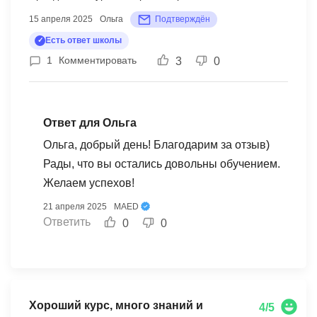
покупала курс Директор по digital маркетингу в
15 апреля 2025
Ольга
Подтверждён
другом месте, небо и земля, даже заданий
толком нет. Здесь куча шаблонов, инструкций,
Есть ответ школы
бонусом какие-то видеоуроки. В общем,
1
Комментировать
3
0
материала много, только изучай и внедряй
сразу. Рекомендую.
Ответ для Ольга
Ольга, добрый день! Благодарим за отзыв)
Рады, что вы остались довольны обучением.
Желаем успехов!
21 апреля 2025
MAED
Ответить
0
0
Хороший курс, много знаний и
4/5