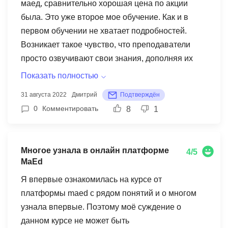
маед, сравнительно хорошая цена по акции
очень понравилась!
была. Это уже второе мое обучение. Как и в
первом обучении не хватает подробностей.
Возникает такое чувство, что преподаватели
просто озвучивают свои знания, дополняя их
презентациями. Где взять информацию, как
Показать полностью
правильно сделать то или иное действие и тд,
31 августа 2022
Дмитрий
Подтверждён
этому не обучают и не рассказывают. Некоторые
0
Комментировать
8
1
преподаватели ссылаясь на ссылки не
прикрепляют их к заданию. Приходится по
несколько раз просматривать один и тот же урок.
Многое узнала в онлайн платформе
4/5
Некоторые просто не дают ссылок, где можно
MaEd
было бы найти нужную информацию.
Я впервые ознакомилась на курсе от
Приходится доходить самому (для меня это
платформы maed с рядом понятий и о многом
совсем новое направление). Домашние задания
узнала впервые. Поэтому моё суждение о
не решают проблему. Хотелось бы более
данном курсе не может быть
подробных данных на уроках. Формат вебинары