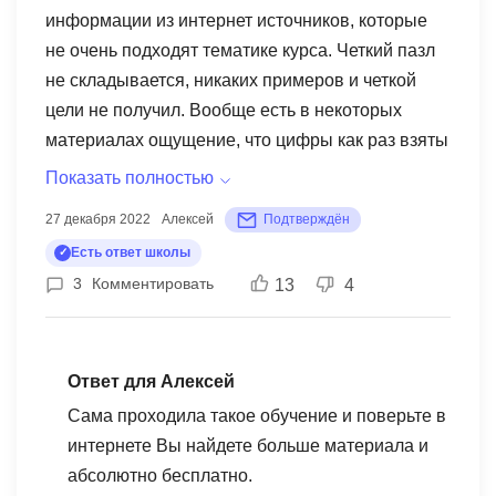
информации из интернет источников, которые
не очень подходят тематике курса. Четкий пазл
не складывается, никаких примеров и четкой
цели не получил. Вообще есть в некоторых
материалах ощущение, что цифры как раз взяты
та угад. Когда начинаешь задавать вопросы, то
Показать полностью
не получаешь ответы на них. Пример
27 декабря 2022
Алексей
Подтверждён
абсолютного непонимания, рассказывают на
Есть ответ школы
лекции методику решения определенной задачи,
3
Комментировать
13
4
когда дают дз уже требуют использовать
абсолютно другую методику, не ту которую
поясняли на лекции, а как тогда закреплять
полученные знания?! Получается только гугл в
Ответ для Алексей
помощь но только оплату за курс взимают за
Сама проходила такое обучение и поверьте в
оказания услуг в качестве знаний, а не умение
интернете Вы найдете больше материала и
искать в гугл. Честно сказать, что на ютубе и то
абсолютно бесплатно.