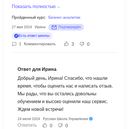
организаторов, администраторов. Слушатели
Показать полностью
были полностью погружены в процесс во время
Пройденный курс:
Бизнес-аналитик
занятий. Были групповые и индивидуальные
27 мая 2024
Ирина
Подтверждён
задания, которые потом детально разбирались.
Курс полностью оправдал все мои ожидания и
Есть ответ школы
даже больше.
1
Комментировать
3
0
Ответ для Ирина
Добрый день, Ирина! Спасибо, что нашли
время, чтобы оценить нас и написать отзыв.
Мы рады, что вы остались довольны
обучением и высоко оценили наш сервис.
Ждем новой встречи!
24 июля 2024
Русская Школа Управления
Ответить
0
0