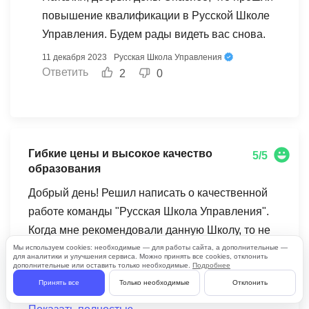
повышение квалификации в Русской Школе
Управления. Будем рады видеть вас снова.
11 декабря 2023
Русская Школа Управления
Ответить
2
0
Гибкие цены и высокое качество
5/5
образования
Добрый день! Решил написать о качественной
работе команды "Русская Школа Управления".
Когда мне рекомендовали данную Школу, то не
скрою, что в начале были некоторые сомнения,
Мы используем cookies: необходимые — для работы сайта, а дополнительные —
для аналитики и улучшения сервиса. Можно принять все cookies, отклонить
так как привык учиться, либо повышать
дополнительные или оставить только необходимые.
Подробнее
Принять все
Только необходимые
Отклонить
квалификацию на площадках государственных
профильных ВУЗов. Но сомнения были все же