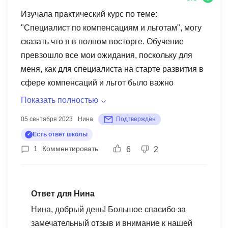
Изучала практический курс по теме:
"Специалист по компенсациям и льготам", могу
сказать что я в полном восторге. Обучение
превзошло все мои ожидания, поскольку для
меня, как для специалиста на старте развития в
сфере компенсаций и льгот было важно
погрузиться в системы грейдирования,
Показать полностью
нематериальной и материальной мотивации,
05 сентября 2023
Нина
Подтверждён
налогообложению, связанному с мотивацией,
Есть ответ школы
понять из каких критериев складывается
1
Комментировать
6
2
впечатление о сильном HR бренде, как удержать
и оценивать сотрудников и в целом посмотреть в
глубь HR процессов. Данный курс не только
помог мне увидеть все тонкости специфики по
Ответ для Нина
компенсациям и льготам, но и помог по-новому
Нина, добрый день! Большое спасибо за
взглянуть на работу HR специалиста, понять от
замечательный отзыв и внимание к нашей