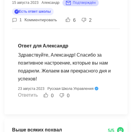
15 августа 2023
Александр
Подтверждён
мозга, но весь полезный - так как моментально
Есть ответ школы
выстраивалась схема внедрения того или иного
1
Комментировать
6
2
продукта или модели управления о которой
говорили преподаватели! Огромное спасибо
Русской Школе Управления за возможность
реабилитировать сою любимую организацию!!!
Ответ для Александр
Здравствуйте, Александр! Спасибо за
позитивное настроение, которые вы нам
подарили. Желаем вам прекрасного дня и
успехов!
23 августа 2023
Русская Школа Управления
Ответить
0
0
Выше всяких похвал
5/5