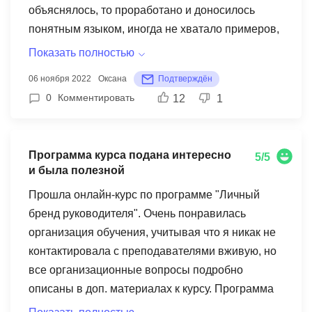
объяснялось, то проработано и доносилось
понятным языком, иногда не хватало примеров,
хотя для следующих потоков уверена, что
Показать полностью
преподаватель их проработает тщательно. Еще
06 ноября 2022
Оксана
Подтверждён
что интересно, преподаватель с
0
Комментировать
12
1
бюджетирования говорил, что не будет
прорабатывать бюджетирование и
инвестиционную привлекательность проекта с
Программа курса подана интересно
5/5
нуля, так как это будет в рамках этого курса, но с
и была полезной
нашим потоком мы этот вопрос затронули лишь
Прошла онлайн-курс по программе "Личный
в скользь. Надеюсь следующим потокам повезет
бренд руководителя". Очень понравилась
больше. Если раньше никогда не сталкивался с
организация обучения, учитывая что я никак не
инвестированием в акции, облигации и т.д., то
контактировала с преподавателями вживую, но
даже очень познавательны и полезны
все организационные вопросы подробно
последние два урока. С моделями не все
описаны в доп. материалах к курсу. Программа
понятно, конечно. Не рассматривали
курса также подана интересно и была полезной.
применение и построение для небольших