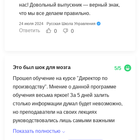
видео уроки! Отдельно благодарю своего
нас! Довольный выпускник — верный знак,
менеджера, который в случае чего всегда был
что мы все делаем правильно.
на связи! Мне помогли выбрать курс,
24 июля 2024
Русская Школа Управления
определиться, а так же обратиться во время
Ответить
0
0
учёбы со всеми сложностями, с которыми я
столкнулась! Знания, полученные там, помогли
мне глубже понять суть специальности и
устроиться на более прибыльную работу!
Это был шок для мозга
5/5
Обязательно вернусь снова за новой порцией
Прошел обучение на курсе "Директор по
знаний! Всем профессиональных достижений и
производству". Мнение о данной программе
огромных успехов)
обучения весьма яркое! За 5 дней залить
столько информации думал будет невозможно,
но преподаватели на своих лекциях
руководствовались лишь самыми важными
терминами и информацией которая нужна
Показать полностью
каждому производственнику! Это был шок для