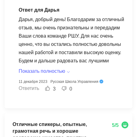
главных преимуществ данного курса было то,
что он охватывал различные аспекты
Ответ для Дарья
управления персоналом, такие как найм,
Дарья, добрый день! Благодарим за отличный
развитие, мотивация и оценка сотрудников.
отзыв, мы очень признательны и передадим
Благодаря этому получили более комплексное
Ваши слова команде РШУ. Для нас очень
представление о процессе управления. Курс
ценно, что вы остались полностью довольны
также акцентировал внимание на важности
нашей работой и поставили высокую оценку.
создания благоприятной рабочей среды, где
Будем и дальше радовать вас лучшими
сотрудники чувствуют себя вовлеченными и
предложениями
Показать полностью
мотивированными. Он помог нам осознать, что
11 декабря 2023
Русская Школа Управления
эффективное управление персоналом не
Ответить
3
0
ограничивается только техническими навыками,
но также требует понимания человеческих
отношений и умения общаться с командой. Мы
особенно оценили практические задания,
Отличные спикеры, опытные,
которые давали возможность применить
5/5
грамотная речь и хорошие
полученные знания в реальных ситуациях. Это