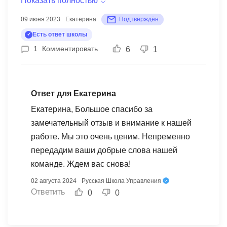
Показать полностью
Спасибо спикерам, ведущим курсы. Особенно
компаний, только для прошедших IPO, что не
09 июня 2023
Екатерина
Подтверждён
впечатлила Никулина Елена Семёновна,
совсем корректно, применимость и полезность
Есть ответ школы
профессионал своего дела с отличной подачей
для малых бизнесов хотелось бы тоже
1
Комментировать
6
1
материала!
рассмотреть. Это как пожелание. Преподаватель
еще доведет свой курс до идеального
состояния, но на это нужно время. Но курс был
Ответ для Екатерина
выстроен удобно.
Екатерина, Большое спасибо за
замечательный отзыв и внимание к нашей
работе. Мы это очень ценим. Непременно
передадим ваши добрые слова нашей
команде. Ждем вас снова!
02 августа 2024
Русская Школа Управления
Ответить
0
0