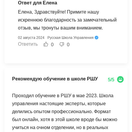
организации обучения. Локация - лучше не
Ответ для Елена
придумаешь. Идешь рано утром на занятия по
Елена, Здравствуйте! Примите нашу
территории ВДНХ и ... никого. Так и ждешь что
искреннюю благодарность за замечательный
сейчас появится актриса Орлова из черно-
отзыв, мы тронуты вашим вниманием.
белого фильма "Светлый путь"))). Выражаю
02 августа 2024
Русская Школа Управления
благодарность сотрудникам школы за заботу,
Ответить
0
0
открытость и доброжелательность. А за вкусный
кофе, сливки и снеки - отдельное спасибо. 100%
процентов буду рекомендовать Русскую Школу
Управления. Всем комплаенс!
Рекомендую обучение в школе РШУ
5/5
Проходил обучение в РШУ в мае 2023. Школа
управления настоящие эксперты, которые
делились опытом профессионально. Формат
был онлайн, хотя в этой школе вроде бы можно
учиться на очном отделении, но в реальных