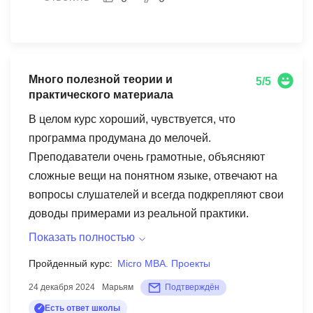
особенно понравилась возможность проходить
обучение в реальном времени и делиться своим
опытом с коллегами. Российская школа
управления предоставляет учебный формат,
Много полезной теории и
5/5
ориентированный на реальные потребности
практического материала
рынка. В программе были представлены
В целом курс хороший, чувствуется, что
различные направления маркетинга, что
программа продумана до мелочей.
позволило мне выбрать тот учебный путь,
Преподаватели очень грамотные, объясняют
который наилучшим образом соответствовал
сложные вещи на понятном языке, отвечают на
моим интересам и целям. В процессе обучения
вопросы слушателей и всегда подкрепляют свои
я познакомилась с инструментами, которые
доводы примерами из реальной практики.
широко используются в современном
Понравились также аудитории, располагают к
маркетинге, такими как анализ данных, создание
Показать полностью
получению новых знаний. За 3 дня очного
кейсов, планирование маркетинговых стратегий
Пройденный курс:
Micro MBA. Проекты
обучения получила достаточного много
и многое другое. Профессиональный подход
24 декабря 2024
Марьям
Подтверждён
информации, которую требуется "переварить".
преподавателей и лекторов, а также обратная
Могу рекомендовать данное учебное заведение
Есть ответ школы
связь в конце курса, позволили мне оценить