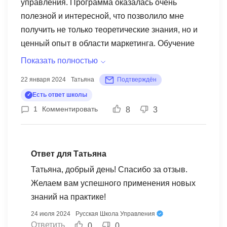
управления. Программа оказалась очень
полезной и интересной, что позволило мне
получить не только теоретические знания, но и
ценный опыт в области маркетинга. Обучение
проходило в формате онлайн, что оказалось
Показать полностью
удобным в моем случае. Сайт РШУ предоставил
22 января 2024
Татьяна
Подтверждён
отличную платформу для проведения занятий, а
Есть ответ школы
также возможность задавать вопросы и
1
Комментировать
8
3
взаимодействовать с преподавателями и
коллегами через комментарии. Весь курс был
хорошо организован, и вопросы, которые
возникали у меня в процессе обучения, всегда
Ответ для Татьяна
оперативно решались. Программа обучения
Татьяна, добрый день! Спасибо за отзыв.
охватывала различные аспекты маркетинга – от
Желаем вам успешного применения новых
основных принципов до продвинутых стратегий.
знаний на практике!
Полученные знания оказались полезными и
24 июля 2024
Русская Школа Управления
применимыми в реальных ситуациях. Мне
Ответить
0
0