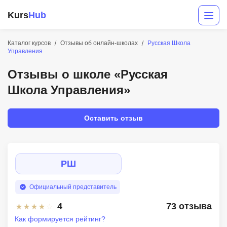
Kurs
Hub
Каталог курсов
Отзывы об онлайн-школах
Русская Школа
Управления
Отзывы о школе «Русская
Школа Управления»
Оставить отзыв
Разработка
Маркетинг
РШ
Дизайн
Официальный представитель
Аналитика
4
73 отзыва
Как формируется рейтинг?
Менеджмент