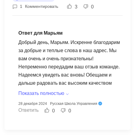
1
Комментировать
3
0
уровень своей квалификации и приобрести
новые навыки. Данная школа место, где можно
получить образование в сфере маркетинга на
высоком уровне. Весь курс оставил у меня
Ответ для Марьям
положительное впечатление, и я с
Добрый день, Марьям. Искренне благодарим
удовольствием рекомендую его всем, кто
за добрые и теплые слова в наш адрес. Мы
стремится к профессиональному росту в
вам очень и очень признательны!
области маркетинга.
Непременно передадим ваш отзыв команде.
Надеемся увидеть вас вновь! Обещаем и
дальше радовать вас высоким качеством
обучения.
Показать полностью
28 декабря 2024
Русская Школа Управления
Ответить
0
0