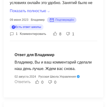
условиях онлайн это удобно. Занятий было не
мало и все интересные. Понравилась
Показать полностью
организация процесса, сотрудники учебного
09 июня 2023
Владимир
Подтверждён
заведения всегда на связи и готовы помочь в
Есть ответ школы
любом вопросе. Приятно удивило наполнение
1
Комментировать
8
1
курса, в нем присутствовали как базовые
элементы, устоявшиеся на рынке образования,
так и новые веяния, весьма креативные.
Спикеры опытные, практики, часто приводили
Ответ для Владимир
примеры из собственного профессионального
Владимир, Вы и ваш комментарий сделали
опыта. Могу рекомендовать данное учебное
наш день лучше. Ждем вас снова.
заведение!
02 августа 2024
Русская Школа Управления
Ответить
0
0