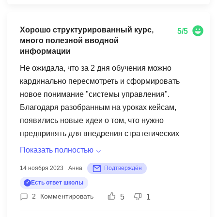
Хорошо структурированный курс,
5/5
много полезной вводной
информации
Не ожидала, что за 2 дня обучения можно
кардинально пересмотреть и сформировать
новое понимание "системы управления".
Благодаря разобранным на уроках кейсам,
появились новые идеи о том, что нужно
предпринять для внедрения стратегических
изменений в компании и ее трансформации.
Показать полностью
Преподаватель был вовлечен на 100% в
14 ноября 2023
Анна
Подтверждён
образовательный процесс, всегда отвечал на
Есть ответ школы
вопросы и очень доходчиво на примерах все
2
Комментировать
5
1
объяснял. Рекомендую.