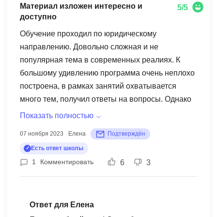
Материал изложен интересно и
5/5
доступно
Обучение проходил по юридическому
направлению. Довольно сложная и не
популярная тема в современных реалиях. К
большому удивлению программа очень неплохо
построена, в рамках занятий охватывается
много тем, получил ответы на вопросы. Однако
курс на 5,5 часов в день - тяжеловато идет, ведь
Показать полностью
обучающиеся работающие люди. Несмотря на
07 ноября 2023
Елена
Подтверждён
это, с точки зрения объема материала и его
Есть ответ школы
усваиваемости обучение прошло легко и было
1
Комментировать
6
3
полезным. Лектор поделился полезной
информацией и опытом по определенным
направлениям за пару недель, переподготовка
прошла успешно. Спасибо за хорошее
Ответ для Елена
обучение.