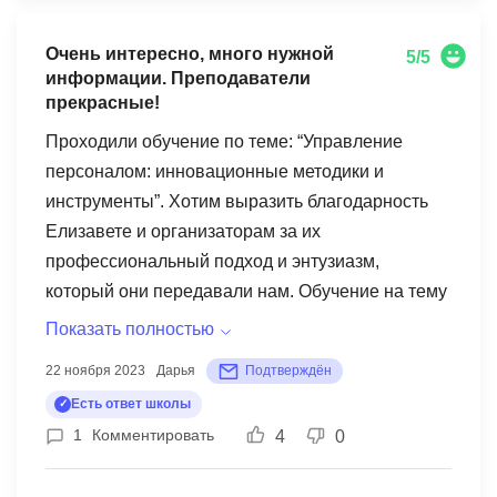
Очень интересно, много нужной
5/5
информации. Преподаватели
прекрасные!
Проходили обучение по теме: “Управление
персоналом: инновационные методики и
инструменты”. Хотим выразить благодарность
Елизавете и организаторам за их
профессиональный подход и энтузиазм,
который они передавали нам. Обучение на тему
управления персоналом было полезным и
Показать полностью
информативным. Оно помогло нам лучше
22 ноября 2023
Дарья
Подтверждён
понять сложности, связанные с
Есть ответ школы
взаимодействием с людьми в организациях, и
1
Комментировать
4
0
предоставило практические инструменты для
эффективного управления командами. Одним из