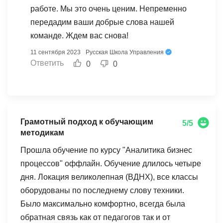
кого именно зависит "погода" в офисе, как
работе. Мы это очень ценим. Непременно
набрать сильную команду не "раздувая" при
передадим ваши добрые слова нашей
этом ФОТ и многому другому. Выше всяких
команде. Ждем вас снова!
похвал, отдельная благодарность Дьяковой
11 сентября 2023
Русская Школа Управления
Дине за практические кейсы и возможность
Ответить
0
0
сделать первые кейсы уже на курсе.
Грамотный подход к обучающим
5/5
методикам
Прошла обучение по курсу "Аналитика бизнес
процессов" оффлайн. Обучение длилось четыре
дня. Локация великолепная (ВДНХ), все классы
оборудованы по последнему слову техники.
Было максимально комфортно, всегда была
обратная связь как от педагогов так и от