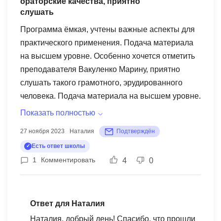
ораторские качества, приятно
помогло нам закрепить свои навыки и
слушать
убедиться, что мы правильно понимаем
Программа ёмкая, учтены важные аспекты для
материал. В целом, мы считаем, что обучение на
практического применения. Подача материала
данную тему ценным и полезным для нашей
на высшем уровне. Особенно хочется отметить
команды. Оно позволило нам улучшить свои
преподавателя Вакуленко Марину, приятно
навыки работы с персоналом. Определенно
слушать такого грамотного, эрудированного
рекомендуем данный курс всем, кто хочет
человека. Подача материала на высшем уровне.
развиваться в области управления персоналом
В течении всех занятий было очень легко её
Показать полностью
и хочет быть готовым к современным вызовам
слушать. Информация предоставлялась в очень
на рынке труда.
27 ноября 2023
Наталия
Подтверждён
доступной и простой форме. Очень благодарна
Есть ответ школы
за курс!
1
Комментировать
4
0
Ответ для Наталия
Наталия, добрый день! Спасибо, что прошли