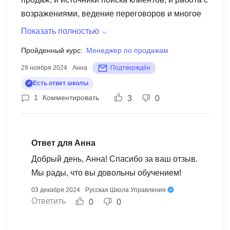
возражениями, ведение переговоров и многое
другое. В процессе обучения получила огромное
Показать полностью
количество полезной и хорошо
Пройденный курс:
Менеджер по продажам
структурированной информации для прокачки
29 ноября 2024
Анна
Подтверждён
навыков продавца. Очень благодарна
организаторам за новые знания и время,
Есть ответ школы
проведенное с пользой.
1
Комментировать
3
0
Ответ для Анна
Добрый день, Анна! Спасибо за ваш отзыв.
Мы рады, что вы довольны обучением!
03 декабря 2024
Русская Школа Управления
Ответить
0
0