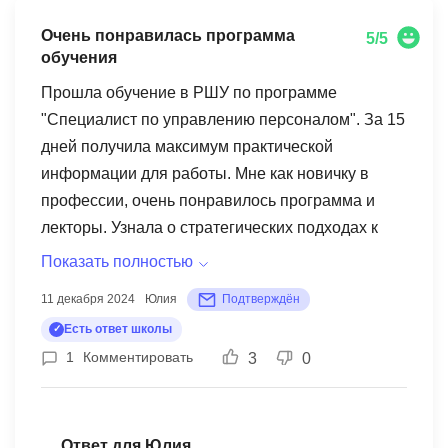
Очень понравилась программа
5/5
обучения
Прошла обучение в РШУ по программе
"Специалист по управлению персоналом". За 15
дней получила максимум практической
информации для работы. Мне как новичку в
профессии, очень понравилось программа и
лекторы. Узнала о стратегических подходах к
управлению персоналом и передовых методах
Показать полностью
подбора и развития сотрудников. В программе
11 декабря 2024
Юлия
Подтверждён
рассматривались интересные кейсы и давались
Есть ответ школы
ценные инструменты, а главное применимые в
1
Комментировать
3
0
практической деятельности.
Ответ для Юлия