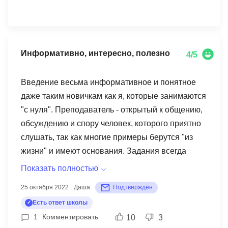
Информативно, интересно, полезно
4/5
Введение весьма информативное и понятное
даже таким новичкам как я, которые занимаются
"с нуля". Преподаватель - открытый к общению,
обсуждению и спору человек, которого приятно
слушать, так как многие примеры берутся "из
жизни" и имеют основания. Задания всегда
сначала казались супер-сложными, занимали
Показать полностью
много времени, но делались четко, поскольку
25 октября 2022
Даша
Подтверждён
преподнесенная ранее на вебинаре
Есть ответ школы
информация легко воспринималась и была
1
Комментировать
10
3
объяснена достаточно простым языком. Не