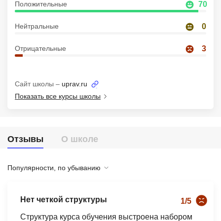
Положительные
70
Иностранные языки
Нейтральные
0
Soft Skills
Отрицательные
3
ДПО
Детям
Сайт школы –
uprav.ru
Акции и промокоды
Показать все курсы школы
Рейтинг онлайн-школ
Отзывы
О школе
Популярности, по убыванию
Нет четкой структуры
1/5
Структура курса обучения выстроена набором