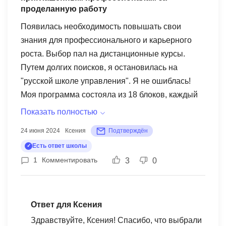
проделанную работу
Появилась необходимость повышать свои
знания для профессионального и карьерного
роста. Выбор пал на дистанционные курсы.
Путем долгих поисков, я остановилась на
"русской школе управления". Я не ошиблась!
Моя программа состояла из 18 блоков, каждый
из которых был перенасыщен знаниями,
Показать полностью
советами, таблицами и реальными историями,
24 июня 2024
Ксения
Подтверждён
помогающими лучше понять суть! 18 блоков,
Есть ответ школы
раскрывающих мою профессию, каждую
1
Комментировать
3
0
возможную сторону и нюансы! Огромное
спасибо школе и приглашенным
профессионалам за проделанную работу! Они
проделали огромный путь, чтобы понять,
Ответ для Ксения
вычленить и объединить все свои знания в свои
Здравствуйте, Ксения! Спасибо, что выбрали