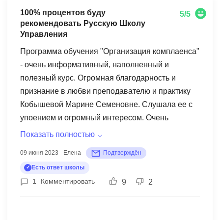
100% процентов буду
5/5
рекомендовать Русскую Школу
Управления
Программа обучения "Организация комплаенса"
- очень информативный, наполненный и
полезный курс. Огромная благодарность и
признание в любви преподавателю и практику
Кобышевой Марине Семеновне. Слушала ее с
упоением и огромный интересом. Очень
тактичный и деликатный человек. В общем -
Показать полностью
грамотный профессионал абсолютно во всем.
09 июня 2023
Елена
Подтверждён
Особенна понравилась система коммуникации
Есть ответ школы
во время лекций. Ни один вопрос не остался без
1
Комментировать
9
2
ответа. Единственно, мое личное субъективное
мнение, - 5 рабочих дней обучения для такого
объема материала недостаточно. Что касается