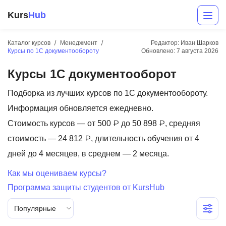
Kurs
Hub
Каталог курсов
Менеджмент
Редактор: Иван Шарков
Курсы по 1С документообороту
Обновлено:
7 августа 2026
Курсы 1С документооборот
Подборка из лучших курсов по 1С документообороту.
Информация обновляется ежедневно.
Стоимость курсов — от 500 ₽ до 50 898 ₽, средняя
Разработка
стоимость — 24 812 ₽, длительность обучения от 4
дней до 4 месяцев, в среднем — 2 месяца.
Маркетинг
Как мы оцениваем курсы?
Дизайн
Программа защиты студентов от KursHub
Аналитика
Популярные
Менеджмент