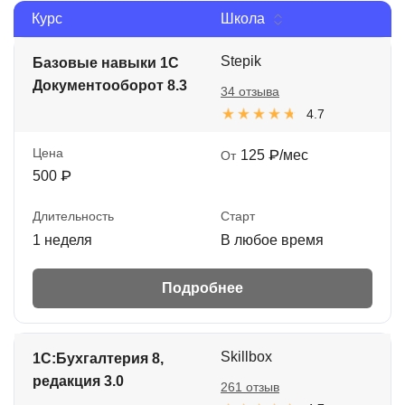
Курс
Школа
Иностранные языки
Soft Skills
Stepik
Базовые навыки 1С
Документооборот 8.3
34 отзыва
ДПО
4.7
Детям
Цена
125 ₽/мес
От
Акции и промокоды
500 ₽
Рейтинг онлайн-школ
Длительность
Старт
1 неделя
В любое время
Подробнее
Skillbox
1С:Бухгалтерия 8,
редакция 3.0
261 отзыв