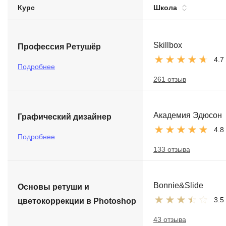
Курс
Школа
Soft Skills
ДПО
Skillbox
Профессия Ретушёр
4.7
Детям
Подробнее
261 отзыв
Академия Эдюсон
Графический дизайнер
4.8
Подробнее
133 отзыва
Bonnie&Slide
Основы ретуши и
3.5
цветокоррекции в Photoshop
43 отзыва