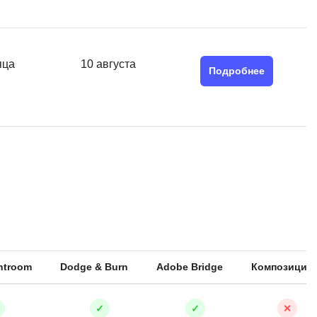
Я
Язык SQL
К
яца
10 августа
Подробнее
Кибербезопасность
Компьютерное зрение
Компьютерные сети
G
Groovy
GitLab
Godot
 архитектура
htroom
Dodge & Burn
Adobe Bridge
Композиция
S
Scala
р
✓
✓
✕