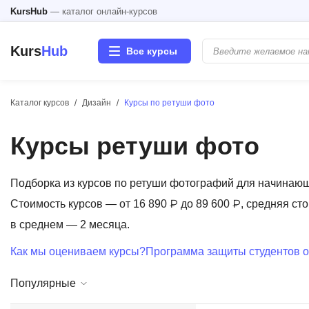
KursHub
— каталог онлайн-курсов
Kurs
Hub
Все курсы
Каталог курсов
Дизайн
Курсы по ретуши фото
Разработка
Курсы ретуши фото
Маркетинг
Дизайн
Подборка из курсов по ретуши фотографий для начинаю
Стоимость курсов — от 16 890 ₽ до 89 600 ₽, средняя сто
Аналитика
в среднем — 2 месяца.
Как мы оцениваем курсы?
Программа защиты студентов о
Менеджмент
Популярные
Иностранные языки