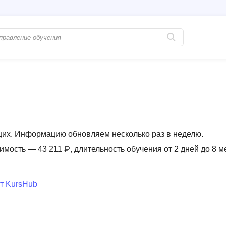
Популярные
PostgreSQL
Python-разработка
Pascal
Java-разработка
Postman
QA-тестирование
Perl
щих. Информацию обновляем несколько раз в неделю.
Информационная безопасность
Powershell
имость — 43 211 ₽, длительность обучения от 2 дней до 8 м
Разработка на языке C#
PyQt
Системное администрирование
Prometheus
т KursHub
Golang-разработка
С
В
Создание сайто