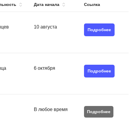
льность
Дата начала
Ссылка
тов
OpenStack
р
OpenCart
нет магазина
яцев
10 августа
Подробнее
Z
стрирование
Zabbix
H
tJS
Hadoop
яца
6 октября
go
Подробнее
M
js
MS Access
ng
MongoDB
lar
MySQL
В любое время
el
Подробнее
Microsoft Azure
er
MODX
s