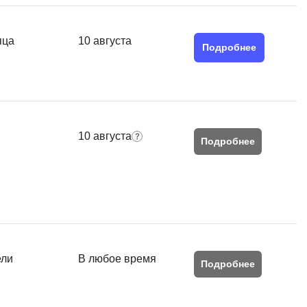
MATLAB
ony
MS SQL
яца
10 августа
Подробнее
C
Cisco
CI/CD
10 августа
CentOS
Подробнее
ClickHouse
П
ка
Пентест
Промпт инжиниринг
de
ели
В любое время
Программная инженерия
Подробнее
Парсинг