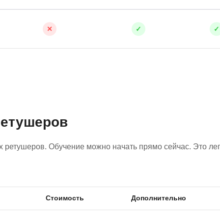
NestJS
Bootstrap
Nginx
Bash
✕
✓
✓
Nuxt.js
Bubble
NoSQL
0 ... 9
У
1C программирование
Управление разр
1С Битрикс
Управление дро
1С Администрирование
ретушеров
О
P
ООП
ретушеров. Обучение можно начать прямо сейчас. Это лег
PHP-разработка
Стоимость
Дополнительно