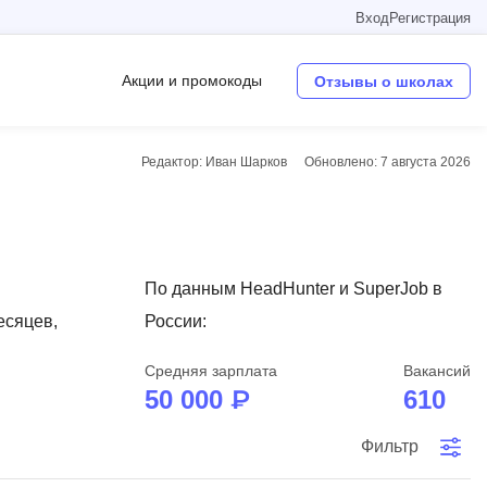
Вход
Регистрация
Акции и промокоды
Отзывы о школах
Редактор: Иван Шарков
Обновлено:
7 августа 2026
Операционные системы
W
Wordpress
По данным HeadHunter и SuperJob в
Webflow
есяцев,
России:
Webpack
Средняя зарплата
Вакансий
O
50 000 ₽
610
Oracle SQL
Фильтр
OSINT
в
Objective-C