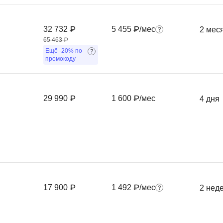
Фреймворк Symf
ASP.NET
32 732 ₽
5 455 ₽/мес
2 мес
Ansible
T
65 463 ₽
Arduino
Ещё
-20%
по
TypeScript
промокоду
Android Studio
Tilda
Active Directory
Terraform
29 990 ₽
1 600 ₽/мес
4 дня
Apache Airflow
Three.js
Asterisk
V
API
VR/AR-разработ
Р
VMware
Разработка мобильных
Visual Studio Co
приложений
17 900 ₽
1 492 ₽/мес
2 нед
R
Разработка игр
Rust
Разработка игр на Unity