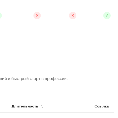
QGIS
Qt Creator
✕
✕
✓
X
XML
U
аботкой и IT
UML
нами
Y
Yandex Cloud
кий и быстрый старт в профессии.
Длительность
Ссылка