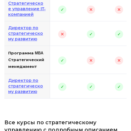
Стратегическо
е управление IT-
✓
✕
✕
компанией
Директор по
стратегическо
✕
✓
✓
му развитию
Программа MBA
Стратегический
✓
✕
✕
менеджмент
Директор по
стратегическо
✓
✓
✓
му развитию
Все курсы по стратегическому
управлению с подробным описанием