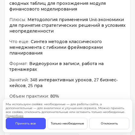
сводных таблиц для прохождения модуля
финансового моделирования
Плюсы:
Методология применения Unit-экономики
для принятия стратегических решений в условиях
неопределенности
Что еще:
Синтез методов классического
менеджмента с гибкими фреймворками
планирования
Формат:
Видеоуроки в записи, работа на
тренажерах
Занятий:
348 интерактивных уроков, 27 бизнес-
кейсов, 25 пра
Объем практики:
80%
Мы используем cookies: необходимые — для работы сайта, а
дополнительные — для аналитики и улучшения сервиса. Можно принять
Свое портфолио
Практика
все cookies, отклонить дополнительные или оставить только необходимые.
Подробнее
Принять все
Только необходимые
Отклонить
Домашние задания