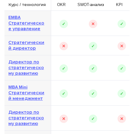
Курс / технология
OKR
SWOT-анализ
KPI
EMBA
Стратегическо
✓
✕
✓
е управление
Стратегически
✕
✓
✕
й директор
Директор по
стратегическо
✓
✓
✓
му развитию
MBA Mini
Стратегически
✓
✓
✓
й менеджмент
Директор по
стратегическо
✕
✓
✕
му развитию