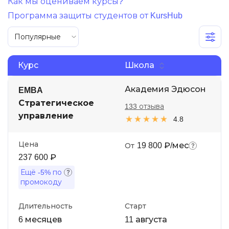
Как мы оцениваем курсы?
Иностранные языки
Программа защиты студентов от KursHub
Soft Skills
Популярные
ДПО
Курс
Школа
Детям
Академия Эдюсон
EMBA
Акции и промокоды
Стратегическое
133 отзыва
Рейтинг онлайн-школ
управление
4.8
Цена
19 800 ₽/мес
От
237 600 ₽
Ещё
-5%
по
промокоду
Длительность
Старт
6 месяцев
11 августа