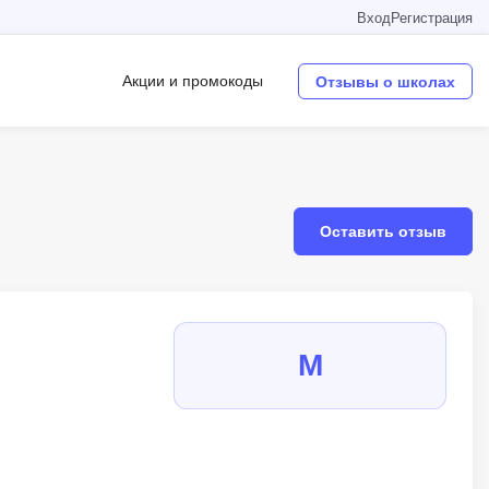
Вход
Регистрация
Акции и промокоды
Отзывы о школах
Операционные системы
W
Оставить отзыв
Wordpress
Webflow
Webpack
М
O
Oracle SQL
OSINT
в
Objective-C