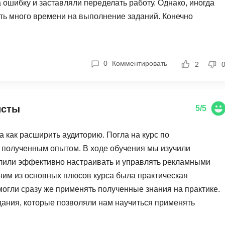
 ошибку и заставляли переделать работу. Однако, иногда
Фреймворк Symf
ть много времени на выполнение заданий. Конечно
ASP.NET
о благодаря поддержке преподавателей и коллег у меня
Ansible
T
, обучение по курсу графического дизайна оказалось очень
Arduino
TypeScript
и навыки помогли мне стать более уверенной в своих
0
Комментировать
2
Android Studio
Tilda
и дизайна.
Active Directory
Terraform
Apache Airflow
Three.js
исты
5/5
Asterisk
V
 как расширить аудиторию. Погла на курс по
API
VR/AR-разработ
а полученным опытом. В ходе обучения мы изучили
Р
VMware
олили эффективно настраивать и управлять рекламными
им из основных плюсов курса была практическая
Разработка мобильных
Visual Studio Co
приложений
могли сразу же применять полученные знания на практике.
R
ания, которые позволяли нам научиться применять
Разработка игр
Rust
лочей все разьясняли, как войти в рекламный кабинет
Разработка игр на Unity