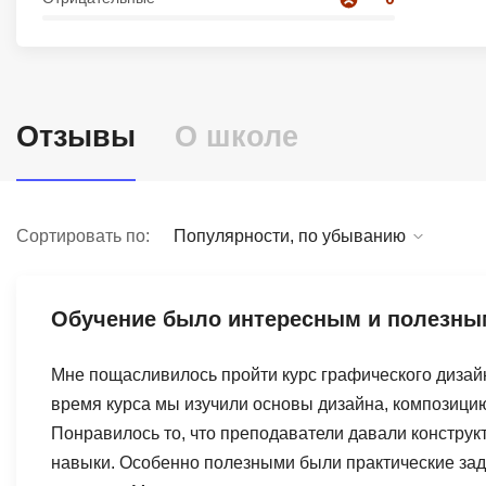
Soft Skills
ДПО
Отзывы
О школе
Детям
Сортировать по:
Популярности, по убыванию
Обучение было интересным и полезны
Мне пощасливилось пройти курс графического диза
время курса мы изучили основы дизайна, композицию
Понравилось то, что преподаватели давали констру
навыки. Особенно полезными были практические зад