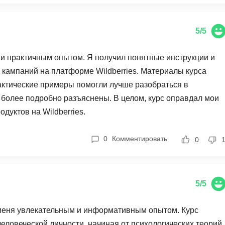
Frontend-разработка
рмации, но и стимулом для развития в данной области. Я
А
FullStack-разработка
новые перспективы и возможности в мире цифрового
Автоматизация 
5/5
Flask
Алгоритмы и стр
FastAPI
м и практичным опытом. Я получил понятные инструкции и
Администрирова
кампаний на платформе Wildberries. Материалы курса
D
Архитектор ПО
актические примеры помогли лучше разобраться в
DevOps
 более подробно разъяснены. В целом, курс оправдал мои
Администрирова
Docker
дуктов на Wildberries.
Б
Dart
Белый хакер
0
Комментировать
0
Drupal
Базы данных
DataLens
Блокчейн
Delphi
5/5
N
B
 меня увлекательным и информативным опытом. Курс
No-Code разраб
Backend разработка
человеческой личности, начиная от психологических теорий