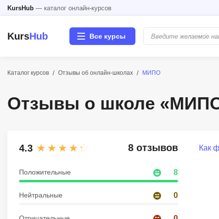
KursHub
— каталог онлайн-курсов
Kurs
Hub
Все курсы
Каталог курсов
Отзывы об онлайн-школах
МИПО
Разработка
Отзывы о школе «МИП
Маркетинг
Дизайн
8 отзывов
4.3
Как 
Аналитика
Положительные
8
Менеджмент
Нейтральные
0
Иностранные языки
Отрицательные
0