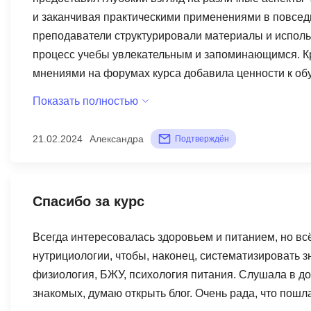
и заканчивая практическими применениями в повсед
преподаватели структурировали материалы и исполь
процесс учебы увлекательным и запоминающимся. Кр
мнениями на форумах курса добавила ценности к обу
усвоении определенных концепций из-за их глубокого
Показать полностью
положительное влияние на мои знания в области псих
интересуется этой темой.
21.02.2024
Александра
Подтверждён
Спасибо за курс
Всегда интересовалась здоровьем и питанием, но вс
нутрициологии, чтобы, наконец, систематизировать зн
физиология, БЖУ, психология питания. Слушала в до
знакомых, думаю открыть блог. Очень рада, что пошл