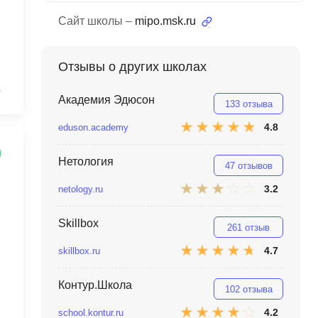
MATLAB
ony
Сайт школы –
mipo.msk.ru
MS SQL
Отзывы о других школах
C
0
Cisco
Академия Эдюсон
133 отзыва
CI/CD
4.8
eduson.academy
CentOS
Нетология
47 отзывов
ClickHouse
3.2
netology.ru
П
ка
Пентест
Skillbox
261 отзыв
Промпт инжиниринг
de
4.7
skillbox.ru
Программная инженерия
Контур.Школа
102 отзыва
Парсинг
4.2
school.kontur.ru