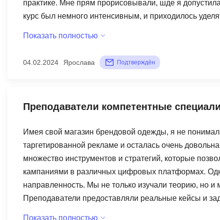
практике. Мне прям прорисовывали, шде я допустила
курс был немного интенсивным, и приходилось уделя
возникали трудности с пониманием некоторых тем, н
Показать полностью
всегда была возможность разобраться в них. В целом
полезным и интересным опытом. Полученные знания 
04.02.2024
Ярослава
Подтверждён
способностях и открыли новые перспективы в област
Преподаватели компетентные специал
Имея свой магазин брендовой одежды, я не понимала
таргетированной рекламе и осталась очень довольн
множество инструментов и стратегий, которые позв
кампаниями в различных цифровых платформах. Одн
направленность. Мы не только изучали теорию, но и 
Преподаватели предоставляли реальные кейсы и зад
рекламные инструменты в реальных сценариях. До ме
Показать полностью