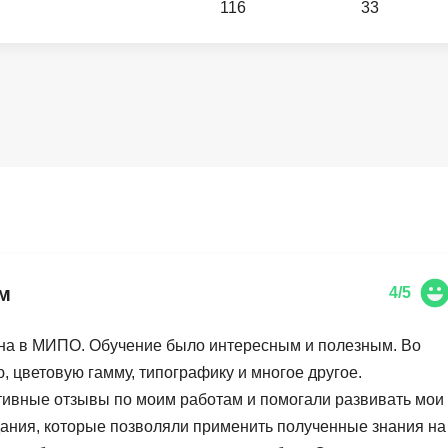
116
33
Вайб кодинг
Создание чат-бо
Веб-разработка
Сетевой инжене
Верстка на HTML и CSS
Создание интер
Сетевое админи
J
JavaScript-разработка
Ф
Jira
Фреймворк Reac
jQuery
Фреймворк Djan
Jenkins
Фреймворк Node.
м
4/5
Joomla
Фреймворк Spri
Java Spring Boot
Фреймворк Angu
йна в МИПО. Обучение было интересным и полезным. Во
Фреймворк Larav
, цветовую гамму, типографику и многое другое.
A
ктивные отзывы по моим работам и помогали развивать мои
Фреймворк Flutt
Android-разработка
ания, которые позволяли применить полученные знания на
Фреймворк Vue.j
Apache Kafka