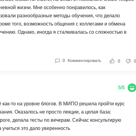
NestJS
Bootstrap
невной жизни. Мне особенно понравилось, как
Nginx
зовали разнообразные методы обучения, что делало
Bash
Nuxt.js
оме того, возможность общения с коллегами и обмена
Bubble
чению. Однако, иногда я сталкивалась со сложностью в
NoSQL
0 ... 9
 теоретического характера. В целом, курс оказал
У
ологии личности, и я рекомендую его для всех, кто
1C программирование
Управление разр
0
Комментировать
1С Битрикс
0
Управление дро
1С Администрирование
О
P
5/5
ООП
PHP-разработка
ё как-то на уровне блогов. В МИПО решила пройти курс
ания. Оказалось не просто лекции, а целая база:
роге, делала тесты по вечерам. Сейчас консультирую
а учиться это дало уверенность