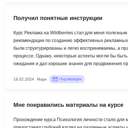
SMM был для меня не только источником ценной инфо
чувствую, что обучение на этом курсе открыло мне 
Получил понятные инструкции
маркетинга.
Курс Реклама на Wildberries стал для меня полезны
рекомендации по созданию эффективных рекламных 
были структурированы и легко воспринимаемы, а пр
процессе. Однако, некоторые аспекты могли бы быть
ожидания и дал хорошие знания для продвижения про
16.02.2024
Марк
Подтверждён
Мне понравились материалы на курсе
Прохождение курса Психология личности стало для
предоставил глубокий взгляд на различные аспекты 