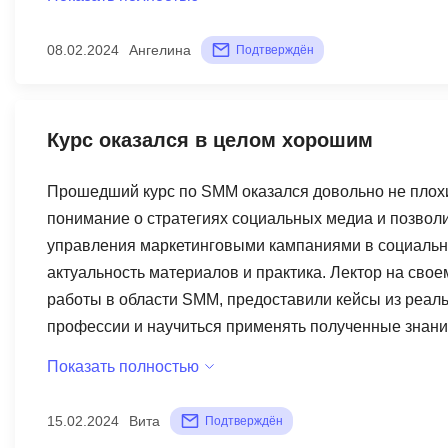
ADS, как создавать рекламные кампании, что такое 
запускали. Также хотелось бы отметить качество п
08.02.2024
Ангелина
Подтверждён
специалистами в своей области и могли ясно и поня
готовы помочь и ответить на вопросы. Из минусов м
для начинающих. Много времени и усилий уходило, чт
Курс оказался в целом хорошим
обучение по курсу таргетированной рекламы было о
свои знания и навыки в области цифрового маркетинг
Прошедший курс по SMM оказался довольно не плохи
понимание о стратегиях социальных медиа и позвол
управления маркетинговыми кампаниями в социальны
актуальность материалов и практика. Лектор на сво
работы в области SMM, предоставили кейсы из реаль
профессии и научиться применять полученные знания
уровень организации обучения. Материалы были стр
Показать полностью
позволило эффективно усваивать информацию. Преп
непонятные моменты. Из минусов можно отметить не
15.02.2024
Вита
Подтверждён
Больше практики могло бы помочь ученикам лучше за