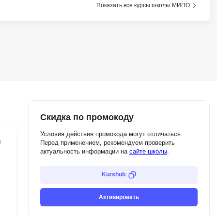
Показать все курсы школы
МИПО
тов
OpenStack
р
OpenCart
нет магазина
Z
стрирование
Zabbix
H
tJS
Hadoop
go
Скидка по промокоду
M
js
Условия действия промокода могут отличаться.
Перед применением, рекомендуем проверить
MS Access
ng
актуальность информации на
сайте школы
.
MongoDB
lar
Kurshub
MySQL
el
Microsoft Azure
er
Активировать
MODX
s