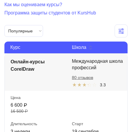
Как мы оцениваем курсы?
Иностранные языки
Программа защиты студентов от KursHub
Soft Skills
ДПО
Популярные
Детям
Курс
Школа
Акции и промокоды
Международная школа
Онлайн-курсы
Рейтинг онлайн-школ
профессий
CorelDraw
80 отзывов
3.3
Цена
6 600 ₽
16 500 ₽
Длительность
Старт
3 недели
19 сентября