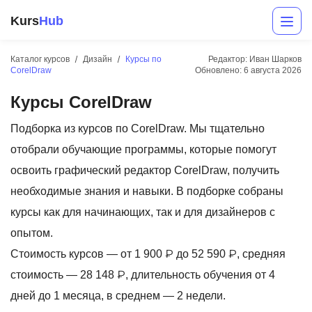
Kurs
Hub
Каталог курсов
Дизайн
Курсы по
Редактор: Иван Шарков
CorelDraw
Обновлено:
6 августа 2026
Курсы CorelDraw
Подборка из курсов по CorelDraw. Мы тщательно
отобрали обучающие программы, которые помогут
освоить графический редактор CorelDraw, получить
Разработка
необходимые знания и навыки. В подборке собраны
курсы как для начинающих, так и для дизайнеров с
Маркетинг
опытом.
Дизайн
Стоимость курсов — от 1 900 ₽ до 52 590 ₽, средняя
Аналитика
стоимость — 28 148 ₽, длительность обучения от 4
дней до 1 месяца, в среднем — 2 недели.
Менеджмент