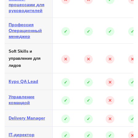
процессами для
руководителей
Профессия
Операционный
✓
✓
✓
✓
менеджер
Soft Skills и
управление для
✕
✕
✕
✕
лидов
Курс QA Lead
✓
✓
✕
✓
Управление
✓
✓
✕
✓
командой
Delivery Manager
✓
✓
✕
✓
IT-директор
✓
✓
✓
✕