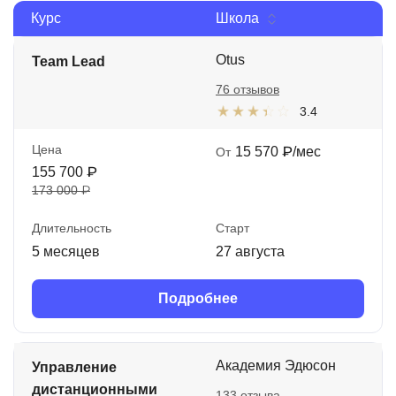
Курс
Школа
Иностранные языки
Soft Skills
Otus
Team Lead
76 отзывов
ДПО
3.4
Детям
Цена
15 570 ₽/мес
От
Акции и промокоды
155 700 ₽
173 000 ₽
Рейтинг онлайн-школ
Длительность
Старт
5 месяцев
27 августа
Подробнее
Академия Эдюсон
Управление
дистанционными
133 отзыва