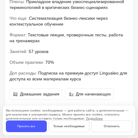
Плюсы:
Прикладное владение узкоспециализированной
терминологией в критических бизнес-сценариях
Что еще:
Систематизация бизнес-лексики через
контекстуальное обучение
Формат:
Текстовые лекции, проверочные тесты, работа
на тренажерах
Занятий:
57 уроков
Объем практики:
70%
Доп расходы:
Подписка на премиум-доступ Lingualeo для
доступа ко всем материалам курса
Домашние задания
Для начинающих
Мы используем cookies: необходимые — для работы сайта, а дополнительные —
для аналитики и улучшения сервиса. Можно принять все cookies, отклонить
Начало:
в любое время
Цена:
800 ₽
дополнительные или оставить только необходимые.
Подробнее
Принять все
Только необходимые
Отклонить
Срок:
2 месяца