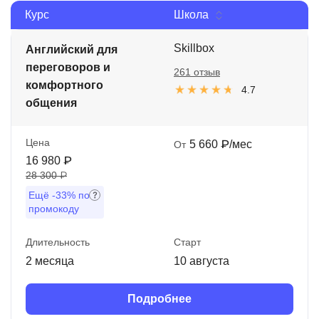
Курс
Школа
Иностранные языки
Soft Skills
Skillbox
Английский для
переговоров и
261 отзыв
ДПО
комфортного
4.7
общения
Детям
Акции и промокоды
Цена
5 660 ₽/мес
От
Рейтинг онлайн-школ
16 980 ₽
28 300 ₽
Ещё
-33%
по
промокоду
Длительность
Старт
2 месяца
10 августа
Подробнее