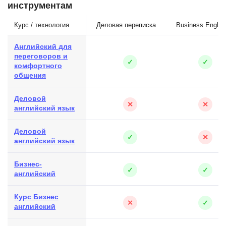
инструментам
Курс / технология
Деловая переписка
Business Englis
Английский для
переговоров и
✓
✓
комфортного
общения
Деловой
✕
✕
английский язык
Деловой
✓
✕
английский язык
Бизнес-
✓
✓
английский
Курс Бизнес
✕
✓
английский