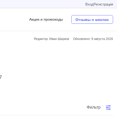
Вход
Регистрация
Акции и промокоды
Отзывы о школах
Редактор: Иван Шарков
Обновлено:
9 августа 2026
Операционные системы
W
Wordpress
Webflow
7
Webpack
O
Oracle SQL
Фильтр
OSINT
в
Objective-C