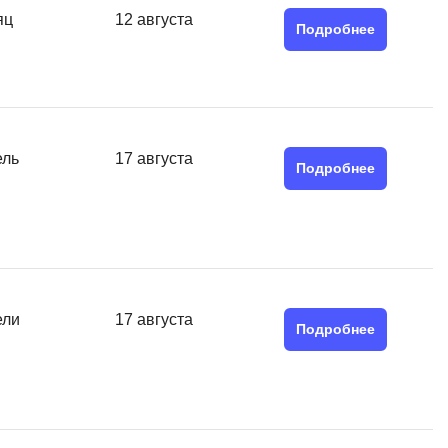
SRE
яц
12 августа
Подробнее
Selenium
тестирования
Solidity
уктуры данных
Н
ние Windows
Нагрузочное тестирование
ель
17 августа
Подробнее
Д
ние PostgreSQL
Дизайнер верстальщик
Х
Хранилища данных
ели
17 августа
Подробнее
E
Elasticsearch
отка
Q