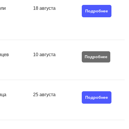
Я
ели
18 августа
Подробнее
Язык SQL
К
Кибербезопасность
Компьютерное зрение
яцев
10 августа
Компьютерные сети
Подробнее
G
Groovy
GitLab
яца
25 августа
Godot
Подробнее
 архитектура
S
Scala
р