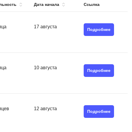
льность
Дата начала
Ссылка
тов
OpenStack
р
OpenCart
нет магазина
яца
17 августа
Подробнее
Z
стрирование
Zabbix
H
tJS
Hadoop
яца
10 августа
go
Подробнее
M
js
MS Access
ng
MongoDB
lar
MySQL
яцев
12 августа
el
Подробнее
Microsoft Azure
er
MODX
s