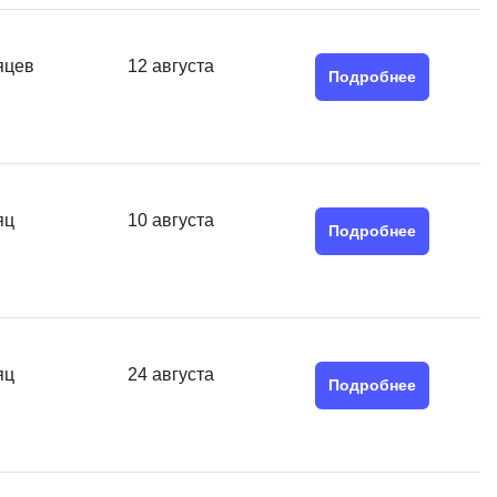
MATLAB
ony
MS SQL
яцев
12 августа
Подробнее
C
Cisco
CI/CD
яц
10 августа
CentOS
Подробнее
ClickHouse
П
ка
Пентест
яц
24 августа
Промпт инжиниринг
Подробнее
de
Программная инженерия
Парсинг