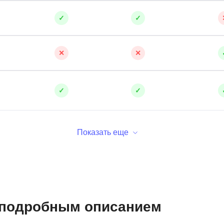
✓
✓
✕
✕
✓
✓
Показать еще
с подробным описанием