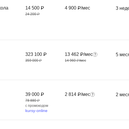
Ruby
Разработка на языке C и C++
кола
14 500 ₽
4 900 ₽/мес
3 нед
RabbitMQ
24 200 ₽
Разработка на Kotlin
React Native
Разработка игр на Unreal Engine
L
Работа с GIT
Linux
Разработка на языке Swift
323 100 ₽
13 462 ₽/мес
5 мес
LibGDX
Реверс инжиниринг
359 000 ₽
14 960 ₽/мес
Робототехника для взрослых
K
Ручное тестирование
Kubernetes
I
М
39 000 ₽
2 814 ₽/мес
2 мес
iOS разработка
78 880 ₽
Микросервисная
с промокодом
IoT
kursy-online
Т
F
Тестирование иг