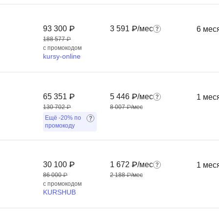
Фреймворк Symf
ASP.NET
93 300 ₽
3 591 ₽/мес
6 мес
Ansible
T
188 577 ₽
с промокодом
Arduino
TypeScript
kursy-online
Android Studio
Tilda
Active Directory
Terraform
65 351 ₽
5 446 ₽/мес
1 мес
Apache Airflow
Three.js
130 702 ₽
8 007 ₽/мес
Asterisk
Ещё
-20%
по
V
промокоду
API
VR/AR-разработ
Р
VMware
30 100 ₽
1 672 ₽/мес
1 мес
Разработка мобильных
Visual Studio Co
86 000 ₽
2 188 ₽/мес
приложений
с промокодом
KURSHUB
R
Разработка игр
Rust
Разработка игр на Unity