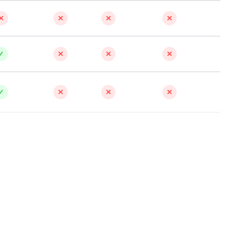
✕
✕
✕
✕
✓
✕
✕
✕
✓
✕
✕
✕