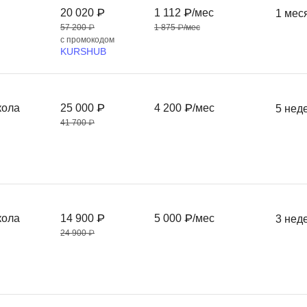
Frontend-разработка
20 020 ₽
1 112 ₽/мес
1 мес
А
FullStack-разработка
57 200 ₽
1 875 ₽/мес
с промокодом
Автоматизация 
Flask
KURSHUB
Алгоритмы и стр
FastAPI
Администрирова
D
кола
25 000 ₽
4 200 ₽/мес
5 нед
Архитектор ПО
41 700 ₽
DevOps
Администрирова
Docker
Б
Dart
Белый хакер
Drupal
Базы данных
кола
14 900 ₽
5 000 ₽/мес
3 нед
DataLens
24 900 ₽
Блокчейн
Delphi
N
B
No-Code разраб
Backend разработка