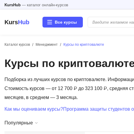
KursHub
— каталог онлайн-курсов
Kurs
Hub
Все курсы
Каталог курсов
Менеджмент
Курсы по криптовалюте
Разработка
Курсы по криптовалют
Маркетинг
Дизайн
Подборка из лучших курсов по криптовалюте. Информац
Стоимость курсов — от 12 700 ₽ до 323 100 ₽, средняя ст
Аналитика
месяцев, в среднем — 3 месяца.
Как мы оцениваем курсы?
Программа защиты студентов о
Менеджмент
Популярные
Иностранные языки